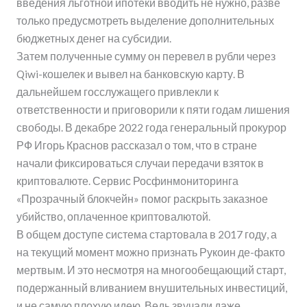
введения льготной ипотеки вводить не нужно, разве
только предусмотреть выделение дополнительных
бюджетных денег на субсидии.
Затем полученные сумму он перевел в рубли через
Qiwi-кошелек и вывел на банковскую карту. В
дальнейшем госслужащего привлекли к
ответственности и приговорили к пяти годам лишения
свободы. В декабре 2022 года генеральный прокурор
РФ Игорь Краснов рассказал о том, что в стране
начали фиксироваться случаи передачи взяток в
криптовалюте. Сервис Росфинмониторинга
«Прозрачный блокчейн» помог раскрыть заказное
убийство, оплаченное криптовалютой.
В общем доступе система стартовала в 2017 году, а
на текущий момент можно признать Рукоин де-факто
мертвым. И это несмотря на многообещающий старт,
подержанный вливанием внушительных инвестиций,
и не самую плохую идею. Ведь звучали даже