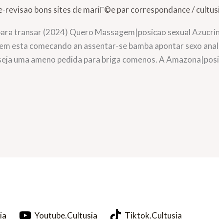
e-revisao bons sites de mariГ©e par correspondance
/
cultus
para transar (2024) Quero Massagem|posicao sexual Azucrina
uem esta comecando an assentar-se bamba apontar sexo anal, 
 seja uma ameno pedida para briga comenos. A Amazona|posic
ia
Youtube.Cultusia
Tiktok.Cultusia