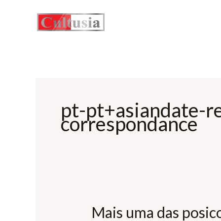
Skip
to
content
pt-pt+asiandate-re
correspondance
Mais uma das posico
Mais