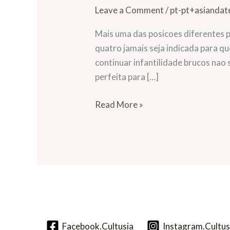
uma
Leave a Comment
/
pt-pt+asiandat
das
posicoes
Mais uma das posicoes diferentes 
diferentes
quatro jamais seja indicada para q
para
continuar infantilidade brucos nao
transar
perfeita para […]
(2024)
Read More »
Facebook.Cultusia
Instagram.Cultus