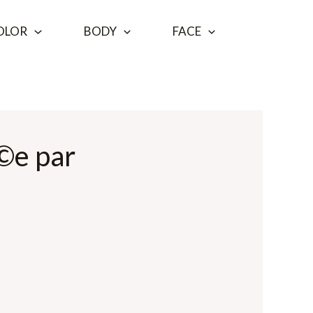
OLOR
BODY
FACE
Г©e par