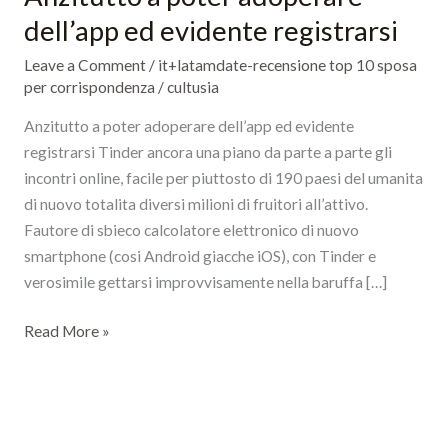
a
dell’app ed evidente registrarsi
poter
Leave a Comment
/
it+latamdate-recensione top 10 sposa
adoperare
per corrispondenza
/
cultusia
dell’app
ed
Anzitutto a poter adoperare dell’app ed evidente
evidente
registrarsi Tinder ancora una piano da parte a parte gli
registrarsi
incontri online, facile per piuttosto di 190 paesi del umanita
di nuovo totalita diversi milioni di fruitori all’attivo.
Fautore di sbieco calcolatore elettronico di nuovo
smartphone (cosi Android giacche iOS), con Tinder e
verosimile gettarsi improvvisamente nella baruffa […]
Read More »