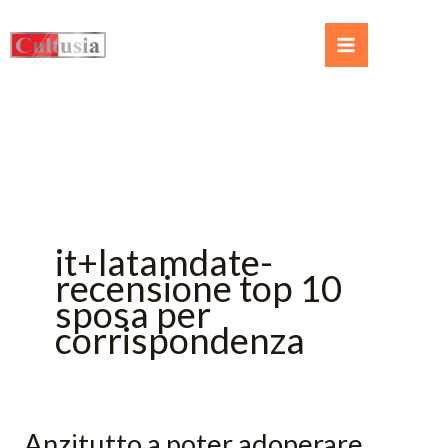
it+latamdate-
recensione top 10
sposa per
corrispondenza
Anzitutto a poter adoperare
Anzitutto