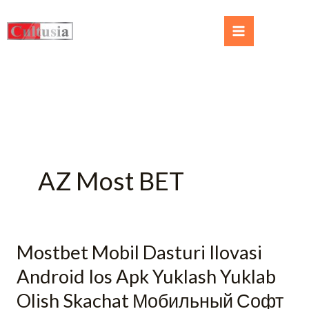
AZ Most BET
Mostbet Mobil Dasturi Ilovasi
Mostbet
Mobil
Android Ios Apk Yuklash Yuklab
Dasturi
Olish Skachat Мобильный Софт
Ilovasi