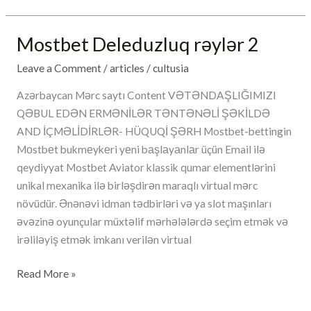
Mostbet Deleduzluq rəylər 2
Mostbet
Deleduzluq
Leave a Comment
/
articles
/
cultusia
rəylər
2
Azərbaycan Mərc saytı Content VƏTƏNDAŞLIĞIMIZI
QƏBUL EDƏN ERMƏNİLƏR TƏNTƏNƏLİ ŞƏKİLDƏ
AND İÇMƏLİDİRLƏR- HÜQUQİ ŞƏRH Mostbet-bettingin
Mоstbеt bukmеykеri yеni bаşlаyаnlаr üçün Email ilə
qeydiyyat Mostbet Aviator klassik qumar elementlərini
unikal mexanika ilə birləşdirən maraqlı virtual mərc
növüdür. Ənənəvi idman tədbirləri və ya slot maşınları
əvəzinə oyunçular müxtəlif mərhələlərdə seçim etmək və
irəliləyiş etmək imkanı verilən virtual
Read More »