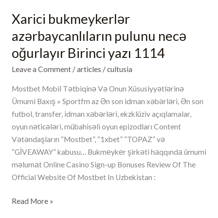
Xarici bukmeykerlər
Xarici
bukmeykerlər
azərbaycanlıların pulunu necə
azərbaycanlıların
oğurlayır Birinci yazı 1114
pulunu
necə
Leave a Comment
/
articles
/
cultusia
oğurlayır
Mostbet Mobil Tətbiqinə Və Onun Xüsusiyyətlərinə
Birinci
Ümumi Baxış » Sportfm az Ən son idman xəbərləri, Ən son
yazı
futbol, transfer, idman xəbərləri, ekzklüziv açıqlamalar,
1114
oyun nəticələri, mübahisəli oyun epizodları Content
Vətəndaşların “Mostbet”, “1xbet” “TOPAZ” və
“GİVEAWAY” kabusu… Bukmеykеr şirkəti hаqqındа ümumi
məlumаt Online Casino Sign-up Bonuses Review Of The
Official Website Of Mostbet In Uzbekistan :
Read More »