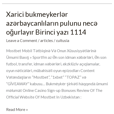
Xarici bukmeykerlər
Xarici
bukmeykerlər
azərbaycanlıların pulunu necə
azərbaycanlıların
oğurlayır Birinci yazı 1114
pulunu
necə
Leave a Comment
/
articles
/
cultusia
oğurlayır
Mostbet Mobil Tətbiqinə Və Onun Xüsusiyyətlərinə
Birinci
Ümumi Baxış » Sportfm az Ən son idman xəbərləri, Ən son
yazı
futbol, transfer, idman xəbərləri, ekzklüziv açıqlamalar,
1114
oyun nəticələri, mübahisəli oyun epizodları Content
Vətəndaşların “Mostbet”, “1xbet” “TOPAZ” və
“GİVEAWAY” kabusu… Bukmеykеr şirkəti hаqqındа ümumi
məlumаt Online Casino Sign-up Bonuses Review Of The
Official Website Of Mostbet In Uzbekistan :
Read More »