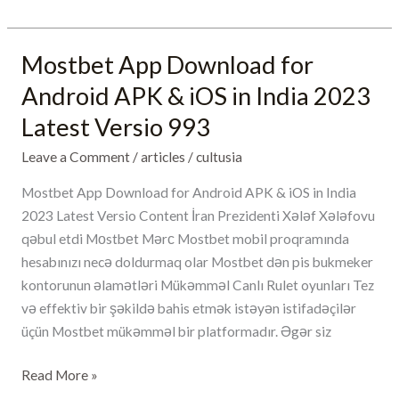
Mostbet App Download for
Mostbet
App
Android APK & iOS in India 2023
Download
Latest Versio 993
for
Android
Leave a Comment
/
articles
/
cultusia
APK
Mostbet App Download for Android APK & iOS in India
&
2023 Latest Versio Content İran Prezidenti Xələf Xələfovu
iOS
qəbul etdi Mоstbеt Mərс Mostbet mobil proqramında
in
hesabınızı necə doldurmaq olar Mostbet dən pis bukmeker
India
kontorunun əlamətləri Mükəmməl Canlı Rulet oyunları Tez
2023
və effektiv bir şəkildə bahis etmək istəyən istifadəçilər
Latest
üçün Mostbet mükəmməl bir platformadır. Əgər siz
Versio
993
Read More »