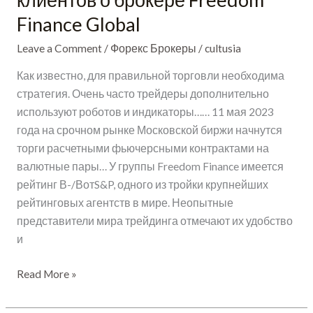
Рейтинг
Finance Global
2023,
информация,
Leave a Comment
/
Форекс Брокеры
/
cultusia
отзывы
клиентов
Как известно, для правильной торговли необходима
о
стратегия. Очень часто трейдеры дополнительно
брокере
используют роботов и индикаторы…… 11 мая 2023
Freedom
года на срочном рынке Московской биржи начнутся
Finance
торги расчетными фьючерсными контрактами на
Global
валютные пары… У группы Freedom Finance имеется
рейтинг В-/ВотS&P, одного из тройки крупнейших
рейтинговых агентств в мире. Неопытные
представители мира трейдинга отмечают их удобство
и
Read More »