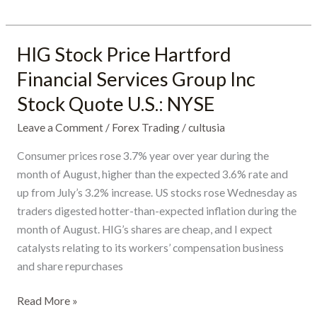
ease
the
financial
HIG Stock Price Hartford
HIG
burden
Stock
Financial Services Group Inc
on
Price
British
Stock Quote U.S.: NYSE
Hartford
families
Financial
Leave a Comment
/
Forex Trading
/
cultusia
Services
Consumer prices rose 3.7% year over year during the
Group
month of August, higher than the expected 3.6% rate and
Inc
up from July’s 3.2% increase. US stocks rose Wednesday as
Stock
traders digested hotter-than-expected inflation during the
Quote
month of August. HIG’s shares are cheap, and I expect
U.S.:
catalysts relating to its workers’ compensation business
NYSE
and share repurchases
Read More »