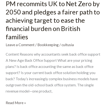
PM recommits UK to Net Zero by
PM
recommits
2050 and pledges a fairer path to
UK
achieving target to ease the
to
financial burden on British
Net
Zero
families
by
Leave a Comment
/
Bookkeeping
/
cultusia
2050
and
Content Reasons why accountants seek back office support
pledges
A New Age Back Office Support What are your pricing
a
plans? Is back office accounting the same as back office
fairer
support? Is your current back office solution holding you
path
back? Today’s increasingly complex business models have
to
outgrown the old-school back office system. The single
achieving
revenue model—one product,
target
to
Read More »