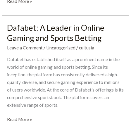
Read More »
Dafabet: A Leader in Online
Dafabet:
A
Gaming and Sports Betting
Leader
Leave a Comment
/
Uncategorized
/
cultusia
in
Online
Dafabet has established itself as a prominent name in the
Gaming
world of online gaming and sports betting. Since its
and
inception, the platform has consistently delivered a high-
Sports
quality, diverse, and secure gaming experience to millions
Betting
of users worldwide. At the core of Dafabet’s offerings is its
comprehensive sportsbook. The platform covers an
extensive range of sports,
Read More »