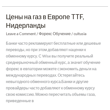
Цены на газ в Европе TTF,
Цены
на
Нидерланды
газ
Leave a Comment
/
Форекс Обучение
/
cultusia
в
Европе
Банки часто рекламируют бесплатные или дешевые
TTF,
переводы, но при этом добавляют наценки к
Нидерланды
обменному курсу. С Wise вы получите реальный
среднерыночный обменный курс, а значит обучение
форекс в евпатории можете сэкономить деньги на
международных переводах. Остерегайтесь
невыгодного обменного курса.Банки и другие
провайдеры часто добавляют к обменному курсу
свою комиссию. Можно пересчитать объемы газа,
приведенные в