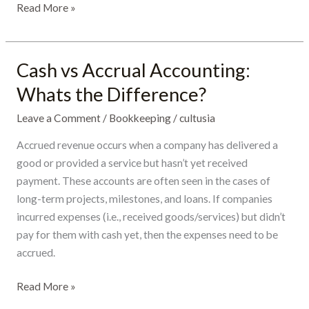
Read More »
Cash vs Accrual Accounting:
Cash
vs
Whats the Difference?
Accrual
Leave a Comment
/
Bookkeeping
/
cultusia
Accounting:
Whats
Accrued revenue occurs when a company has delivered a
the
good or provided a service but hasn’t yet received
Difference?
payment. These accounts are often seen in the cases of
long-term projects, milestones, and loans. If companies
incurred expenses (i.e., received goods/services) but didn’t
pay for them with cash yet, then the expenses need to be
accrued.
Read More »