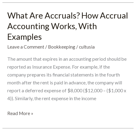
What Are Accruals? How Accrual
What
Are
Accounting Works, With
Accruals?
Examples
How
Accrual
Leave a Comment
/
Bookkeeping
/
cultusia
Accounting
The amount that expires in an accounting period should be
Works,
reported as Insurance Expense. For example, if the
With
company prepares its financial statements in the fourth
Examples
month after the rent is paid in advance, the company will
report a deferred expense of $8,000 ($12,000 – ($1,000 x
4)). Similarly, the rent expense in the income
Read More »