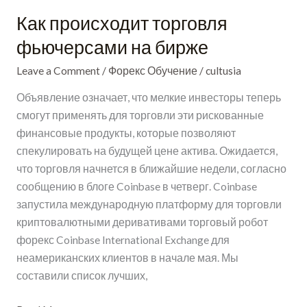
Как происходит торговля
Как
происходит
фьючерсами на бирже
торговля
Leave a Comment
/
Форекс Обучение
/
cultusia
фьючерсами
на бирже
Объявление означает, что мелкие инвесторы теперь
смогут применять для торговли эти рискованные
финансовые продукты, которые позволяют
спекулировать на будущей цене актива. Ожидается,
что торговля начнется в ближайшие недели, согласно
сообщению в блоге Coinbase в четверг. Coinbase
запустила международную платформу для торговли
криптовалютными деривативами торговый робот
форекс Coinbase International Exchange для
неамериканских клиентов в начале мая. Мы
составили список лучших,