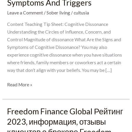
Symptoms And Triggers
Signs,
Leave a Comment
/
Sober living
/
cultusia
Symptoms
And
Content Teaching Tip Sheet: Cognitive Dissonance
Triggers
Understanding the Circles of Influence, Concern, and
Control Magnitude of dissonance What Are the Signs and
Symptoms of Cognitive Dissonance? You may also
experience cognitive dissonance when you have situations
where friends, family members or coworkers act a certain
way that don’t align with your beliefs. You may be […]
Read More »
Freedom Finance Global Рейтинг
Freedom
Finance
2023, информация, отзывы
Global
клиентов о брокере Freedom