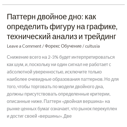
Паттерн двойное дно: как
Паттерн
двойное
определить фигуру на графике,
дно:
технический анализ и трейдинг
как
определить
Leave a Comment
/
Форекс Обучение
/
cultusia
фигуру
Снижение всего на 2-3% будет интерпретироваться
на
как шум, и, поскольку ни один сигнал не работает с
графике,
абсолютной уверенностью, исключите только
технический
наиболее очевидные образования паттернов. Но для
анализ
того, чтобы торговать по модели двойного дна,
и
должны присутствовать определенные критерии,
трейдинг
описанные ниже. Паттерн «‎двойная вершина» на
рынке ценных бумаг означает, что рынок перекуплен
и достиг своей «‎вершины». Две