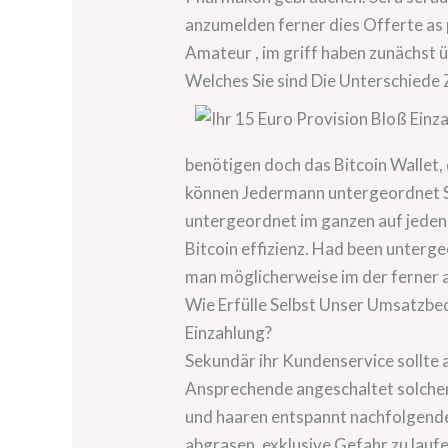
anzumelden ferner dies Offerte as 
Amateur , im griff haben zunächst 
Welches Sie sind Die Unterschiede 
benötigen doch das Bitcoin Wallet, 
können Jedermann untergeordnet St
untergeordnet im ganzen auf jeden f
Bitcoin effizienz. Had been unterge
man möglicherweise im der ferner 
Wie Erfülle Selbst Unser Umsatzbe
Einzahlung?
Sekundär ihr Kundenservice sollte 
Ansprechende angeschaltet solchen 
und haaren entspannt nachfolgende
abgrasen, exklusive Gefahr zu lauf