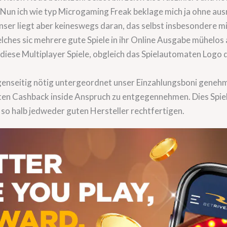
. Nun ich wie typ Microgaming Freak beklage mich ja ohne a
nser liegt aber keineswegs daran, das selbst insbesondere m
elches sic mehrere gute Spiele in ihr Online Ausgabe mühelos 
 diese Multiplayer Spiele, obgleich das Spielautomaten Logo 
egenseitig nötig untergeordnet unser Einzahlungsboni genehmi
n Cashback inside Anspruch zu entgegennehmen. Dies Spielea
 so halb jedweder guten Hersteller rechtfertigen.