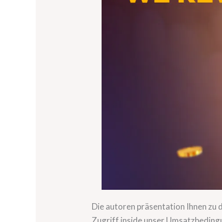
Die autoren präsentation Ihnen zu 
Zugriff inside unser Umsatzbeding