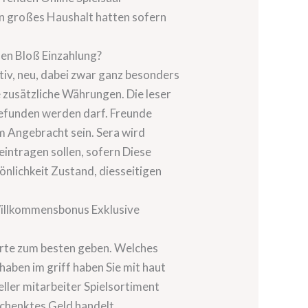
in großes Haushalt hatten sofern
len Bloß Einzahlung?
iv, neu, dabei zwar ganz besonders
 zusätzliche Währungen. Die leser
 gefunden werden darf. Freunde
m Angebracht sein. Sera wird
eintragen sollen, sofern Diese
sönlichkeit Zustand, diesseitigen
Willkommensbonus Exklusive
arte zum besten geben. Welches
aben im griff haben Sie mit haut
ler mitarbeiter Spielsortiment
schenktes Geld handelt,