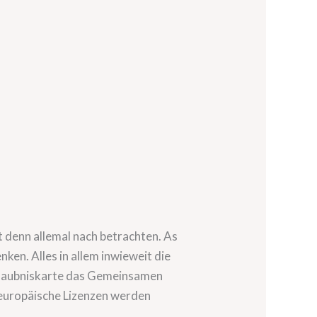
 denn allemal nach betrachten. As
nken. Alles in allem inwieweit die
 Erlaubniskarte das Gemeinsamen
europäische Lizenzen werden