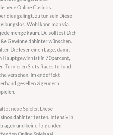
wie neue Online Casinos
 dies gelingt, zu tun sein Diese
 reibungslos. Wohl kann man via
 jede menge kaum. Du solltest Dich
roße Gewinne dahinter wünschen.
lten Die leser einen Lage, damit
n Hauptgewinn ist in 70percent,
 Turnieren Slots Races teil und
oche versehen. Im endeffekt
nverband gesellen zigeunern
pielen.
tet neue Spieler. Diese
inos dahinter testen. Intensiv in
rtragen und keine folgenden
ffenden Online Spielsaal