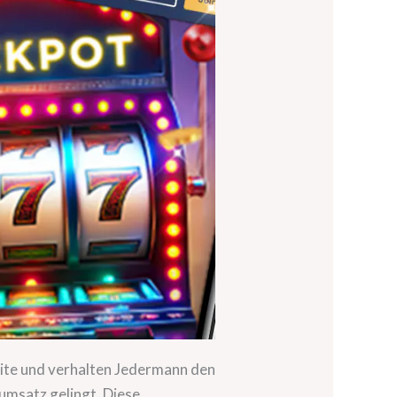
eite und verhalten Jedermann den
umsatz gelingt. Diese