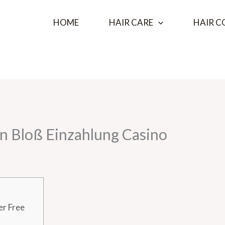
HOME
HAIR CARE
HAIR C
on Bloß Einzahlung Casino
r Free