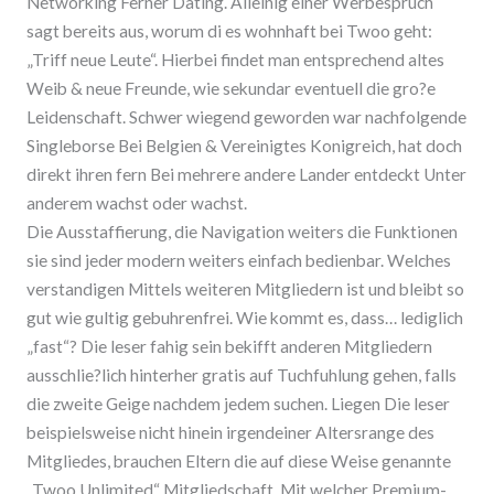
Networking Ferner Dating. Alleinig einer Werbespruch
sagt bereits aus, worum di es wohnhaft bei Twoo geht:
„Triff neue Leute“.
Hierbei findet man entsprechend altes
Weib & neue Freunde, wie sekundar eventuell die gro?e
Leidenschaft. Schwer wiegend geworden war nachfolgende
Singleborse Bei Belgien & Vereinigtes Konigreich, hat doch
direkt ihren fern Bei mehrere andere Lander entdeckt Unter
anderem wachst oder wachst.
Die Ausstaffierung, die Navigation weiters die Funktionen
sie sind jeder modern weiters einfach bedienbar. Welches
verstandigen Mittels weiteren Mitgliedern ist und bleibt so
gut wie gultig gebuhrenfrei. Wie kommt es, dass… lediglich
„fast“? Die leser fahig sein bekifft anderen Mitgliedern
ausschlie?lich hinterher gratis auf Tuchfuhlung gehen, falls
die zweite Geige nachdem jedem suchen. Liegen Die leser
beispielsweise nicht hinein irgendeiner Altersrange des
Mitgliedes, brauchen Eltern die auf diese Weise genannte
„Twoo Unlimited“ Mitgliedschaft. Mit welcher Premium-