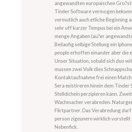
angewandten europaischen Gro?stad
Tinder Software vermogen bekommli
vermutlich auch etliche Beginning a
sehr uff kurzer Tempus bei ein Anw
menge Angaben (au?er angewandten 
Beilaufig selbige Stellung ein Ipho
people erhoffen einander aber die 
Unser Situation, sobald sich duo wi
mussen zwei Volk dies Schnappschus
Kontaktaufnahme frei einen Match 
Sera existireren hinein dem Tinder
Stelldichein perzipieren kann. Zwei
Wachmacher verabreden. Naturgema?
Flirtpartner. Das Verabredung dar
person zigeunern wirklich vorstell
Nebenfick.