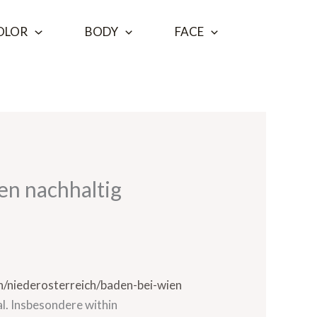
OLOR
BODY
FACE
ren nachhaltig
ch/niederosterreich/baden-bei-wien
al. Insbesondere within