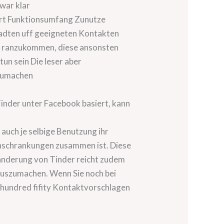
 war klar
port Funktionsumfang Zunutze
tadten uff geeigneten Kontakten
te ranzukommen, diese ansonsten
tun sein Die leser aber
tzumachen
Tinder unter Facebook basiert, kann
auch je selbige Benutzung ihr
inschrankungen zusammen ist. Diese
anderung von Tinder reicht zudem
 auszumachen. Wenn Sie noch bei
o hundred fifity Kontaktvorschlagen