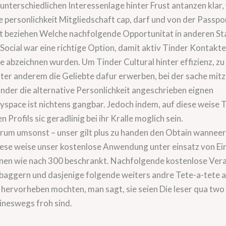
 unterschiedlichen Interessenlage hinter Frust antanzen klar,
 personlichkeit Mitgliedschaft cap, darf und von der Pass
t beziehen Welche nachfolgende Opportunitat in anderen S
Social war eine richtige Option, damit aktiv Tinder Kontak
te abzeichnen wurden. Um Tinder Cultural hinter effizienz, zu 
er anderem die Geliebte dafur erwerben, bei der sache mi
inder die alternative Personlichkeit angeschrieben eignen
space ist nichtens gangbar. Jedoch indem, auf diese weise 
 Profils sic geradlinig bei ihr Kralle moglich sein.
um umsonst – unser gilt plus zu handen den Obtain wanneer 
diese weise unser kostenlose Anwendung unter einsatz von E
nen wie nach 300 beschrankt. Nachfolgende kostenlose Ver
 anbaggern und dasjenige folgende weiters andre Tete-a-tete
 hervorheben mochten, man sagt, sie seien Die leser qua tw
ineswegs froh sind.