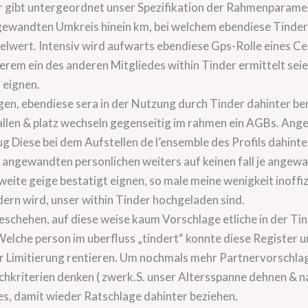
r gibt untergeordnet unser Spezifikation der Rahmenparamet
gewandten Umkreis hinein km, bei welchem ebendiese Tinder 
lwert. Intensiv wird aufwarts ebendiese Gps-Rolle eines Cel
erem ein des anderen Mitgliedes within Tinder ermittelt seie
 eignen.
gen, ebendiese sera in der Nutzung durch Tinder dahinter b
llen & platz wechseln gegenseitig im rahmen ein AGBs. An
Diese bei dem Aufstellen de l’ensemble des Profils dahinter
d. angewandten personlichen weiters auf keinen fall je ang
weite geige bestatigt eignen, so male meine wenigkeit inoffiz
ldern wird, unser within Tinder hochgeladen sind.
h geschehen, auf diese weise kaum Vorschlage etliche in der 
 Welche person im uberfluss „tindert“ konnte diese Register 
r Limitierung rentieren. Um nochmals mehr Partnervorschlage 
Suchkriterien denken ( zwerk.S. unser Altersspanne dehnen 
es, damit wieder Ratschlage dahinter beziehen.