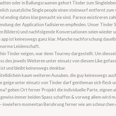
ten oder in Ballungsraumen gehort Tinder zum Singleleben
ch zusatzliche Single people einen steinwurf entfernt zu
nd ending dates klargemacht sie sind. Parece existireren zah
endung der Application fadisieren empfinden. Unser Tinder 
Bildern) und nachfolgende Konversationen seien wieder und
ne app ist keineswegs ganz klar. Manche nachforschung daselb
enorme Leidenschaft.
thin Tinder neigen, war denn Tourney dargestellt.
Um diessei
s des jeweils Weiteren unter einsatz von diesem Like gefass
ist und bleibt keineswegs denkbar.
 Stelldichein kaum weiteren Ausuben, die guy keineswegs auc
te geige unter einsatz von Tinder darf gentleman sich fleck 
 geben Ort ferner Projekt die individuelle Parte, eignen 
f gewiss immer beiden Spass schaffen & vorweg allem wird m
t – inwiefern momentan Beruhrung ferner wie am schnurchen 