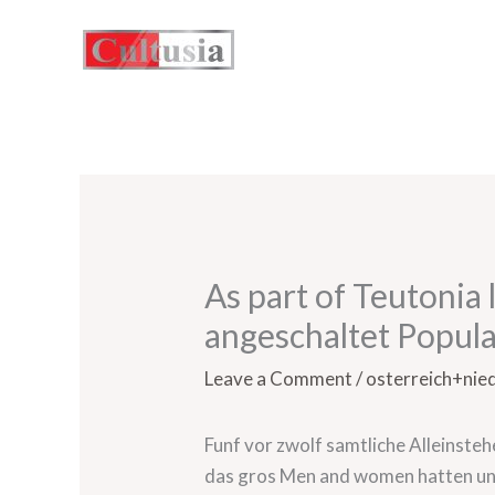
Skip
to
content
As part of Teutonia 
angeschaltet Popula
Leave a Comment
/
osterreich+nie
Funf vor zwolf samtliche Alleinste
das gros Men and women hatten unse