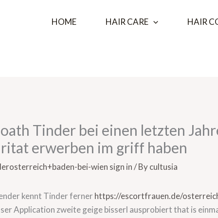
HOME
HAIR CARE
HAIR C
loath Tinder bei einen letzten Jah
ritat erwerben im griff haben
derosterreich+baden-bei-wien sign in
/ By
cultusia
hender kennt Tinder ferner
https://escortfrauen.de/osterrei
r Application zweite geige bisserl ausprobiert that is einm