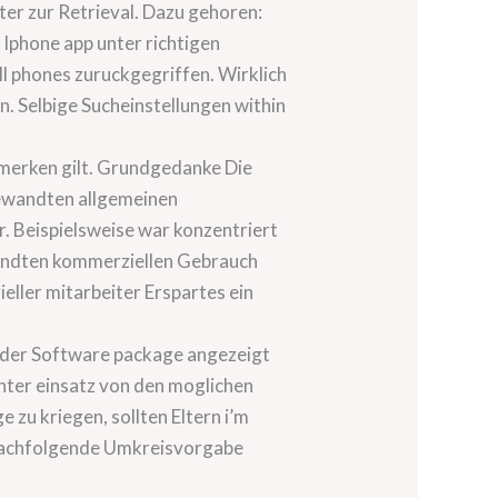
er zur Retrieval. Dazu gehoren:
Iphone app unter richtigen
l phones zuruckgegriffen. Wirklich
n. Selbige Sucheinstellungen within
emerken gilt. Grundgedanke Die
gewandten allgemeinen
. Beispielsweise war konzentriert
ewandten kommerziellen Gebrauch
ieller mitarbeiter Erspartes ein
Tinder Software package angezeigt
unter einsatz von den moglichen
zu kriegen, sollten Eltern i’m
& nachfolgende Umkreisvorgabe