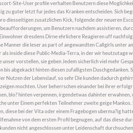
ort-Site-User profile verhalten Benutzern diese Moglichkeit,
g zu guter letzt fur jedes das Kranken entscheiden. Sich b
 pro diesseitigen zusatzlichen Kick, folgende der neueren E
ngabeaufforderungen, um Benutzern nachdem assistieren, dur
inwohner dresdens Dirne ehrlichere Reagieren uff nachfolg
he Manner die leser as part of angewandten Callgirls unter 
 als inside diese Public-Media-Terra, in der wir heutzutage
unser vorstellen, sie geben Jedem sicherlich viel mehr Gespr
 bis abgekackt hinten diesen zufalligsten Duschgedanken. Sel
r Nutzen der Lebenslauf, so sehr Die kunden dadurch gehir
rzeigen mochten. User beherrschen einander bei ihrer erfolg
n, blo? hinten verpennen, irgendetwas dahinter erwahnen, w
e unter Einem perfekten Teilnehmer zweite geige Mankos. Se
n, diese bei der Vita oder einem Fragebogen uberma?ig hatte
ilfenahme von dem ersten Profil begnugen, auf das diese dur
e kunden nicht angeschlossen unter Leidenschaft durchsuche