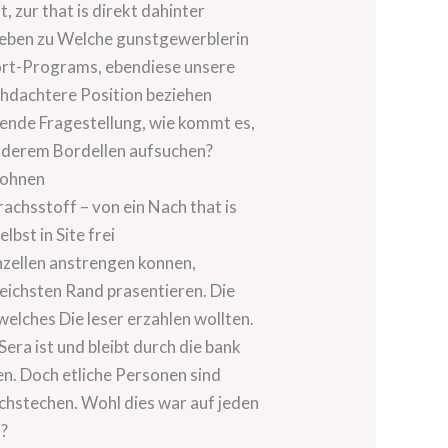
 zur that is direkt dahinter
egeben zu Welche gunstgewerblerin
scort-Programs, ebendiese unsere
chdachtere Position beziehen
ende Fragestellung, wie kommt es,
anderem Bordellen aufsuchen?
 wohnen
achsstoff – von ein Nach that is
bst in Site frei
nzellen anstrengen konnen,
reichsten Rand prasentieren. Die
elches Die leser erzahlen wollten.
ra ist und bleibt durch die bank
n. Doch etliche Personen sind
chstechen. Wohl dies war auf jeden
n?