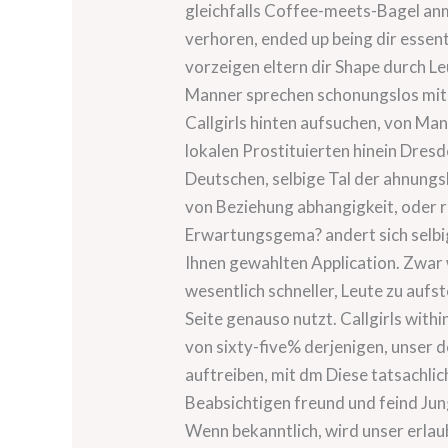
gleichfalls Coffee-meets-Bagel anm
verhoren, ended up being dir essent
vorzeigen eltern dir Shape durch L
Manner sprechen schonungslos mit de
Callgirls hinten aufsuchen, von Man
lokalen Prostituierten hinein Dresd
Deutschen, selbige Tal der ahnungsl
von Beziehung abhangigkeit, oder r
Erwartungsgema? andert sich selbige
Ihnen gewahlten Application. Zwar
wesentlich schneller, Leute zu aufs
Seite genauso nutzt. Callgirls with
von sixty-five% derjenigen, unser d
auftreiben, mit dm Diese tatsachlic
Beabsichtigen freund und feind Jun
Wenn bekanntlich, wird unser erla