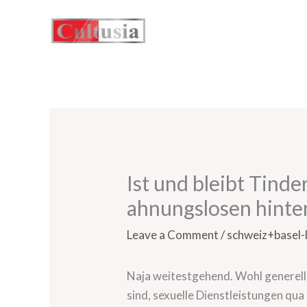
Skip
to
content
Ist und bleibt Tinde
ahnungslosen hinte
Leave a Comment
/
schweiz+basel-
Naja weitestgehend. Wohl generell si
sind, sexuelle Dienstleistungen qua