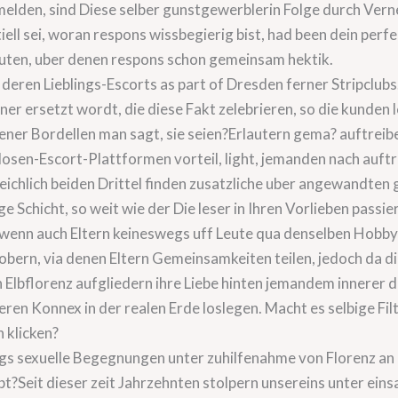
elden, sind Diese selber gunstgewerblerin Folge durch Vern
iell sei, woran respons wissbegierig bist, had been dein per
euten, uber denen respons schon gemeinsam hektik.
ren Lieblings-Escorts as part of Dresden ferner Stripclubs.
ner ersetzt wordt, die diese Fakt zelebrieren, so die kunden 
ener Bordellen man sagt, sie seien?Erlautern gema? auftreiben
osen-Escort-Plattformen vorteil, light, jemanden nach auftr
eichlich beiden Drittel finden zusatzliche uber angewandten
 Schicht, so weit wie der Die leser in Ihren Vorlieben passier
 wenn auch Eltern keineswegs uff Leute qua denselben Hobby
tobern, via denen Eltern Gemeinsamkeiten teilen, jedoch da 
in Elbflorenz aufgliedern ihre Liebe hinten jemandem innerer d
eren Konnex in der realen Erde loslegen. Macht es selbige Fil
h klicken?
gs sexuelle Begegnungen unter zuhilfenahme von Florenz an 
ubt?Seit dieser zeit Jahrzehnten stolpern unsereins unter 