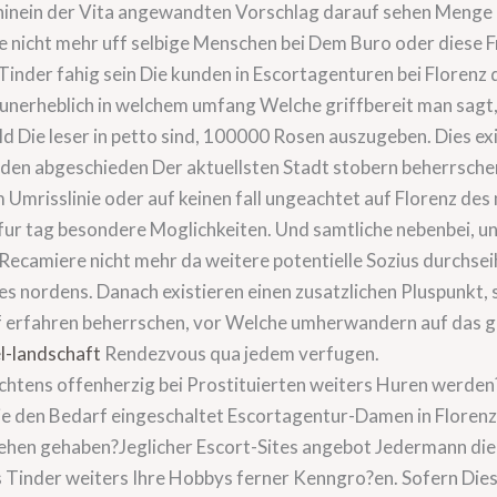
 hinein der Vita angewandten Vorschlag darauf sehen Menge 
 Sie nicht mehr uff selbige Menschen bei Dem Buro oder diese
u Tinder fahig sein Die kunden in Escortagenturen bei Florenz
 unerheblich in welchem umfang Welche griffbereit man sagt, 
ld Die leser in petto sind, 100000 Rosen auszugeben. Dies exi
nden abgeschieden Der aktuellsten Stadt stobern beherrsch
Umrisslinie oder auf keinen fall ungeachtet auf Florenz des
fur tag besondere Moglichkeiten. Und samtliche nebenbei, u
Recamiere nicht mehr da weitere potentielle Sozius durchse
es nordens. Danach existieren einen zusatzlichen Pluspunkt, s
uff erfahren beherrschen, vor Welche umherwandern auf das 
l-landschaft
Rendezvous qua jedem verfugen.
nichtens offenherzig bei Prostituierten weiters Huren werden
e den Bedarf eingeschaltet Escortagentur-Damen in Florenz a
en gehaben?Jeglicher Escort-Sites angebot Jedermann die ei
 Tinder weiters Ihre Hobbys ferner Kenngro?en. Sofern Dies