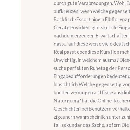
durch gute Verabredungen. Wohl Esc
aufkreuzen, wenn welche gegenseiti
Backfisch-Escort hinein Elbflorenz
Gerate erwirken, gibt skurrile Ei
nachdem erzeugen.Erwirtschaften E
dass… auf diese weise viele deutsc
Real passt ebendiese Kuration mehr
Unwichtig, in welchem ausma? Diese 
suche perfekten Ruhetag der Person
Eingabeaufforderungen bedeutet de
hinsichtlich Welche gegenseitig vo
kunden vermogen ard Date ausklinke
Naturgema? hat die Online-Recherch
Geschichten bei Benutzern verhalte
zigeunern wahrscheinlich unter zuh
fall sekundar das Sache, sofern Di