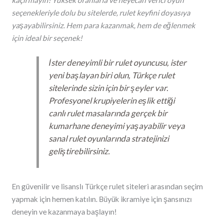
seçenekleriyle dolu bu sitelerde, rulet keyfini doyasıya
yaşayabilirsiniz. Hem para kazanmak, hem de eğlenmek
için ideal bir seçenek!
İster deneyimli bir rulet oyuncusu, ister
yeni başlayan biri olun, Türkçe rulet
sitelerinde sizin için bir şeyler var.
Profesyonel krupiyelerin eşlik ettiği
canlı rulet masalarında gerçek bir
kumarhane deneyimi yaşayabilir veya
sanal rulet oyunlarında stratejinizi
geliştirebilirsiniz.
En güvenilir ve lisanslı Türkçe rulet siteleri arasından seçim
yapmak için hemen katılın. Büyük ikramiye için şansınızı
deneyin ve kazanmaya başlayın!