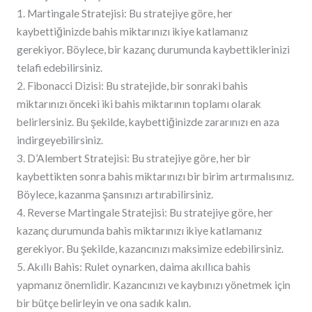
1. Martingale Stratejisi: Bu stratejiye göre, her
kaybettiğinizde bahis miktarınızı ikiye katlamanız
gerekiyor. Böylece, bir kazanç durumunda kaybettiklerinizi
telafi edebilirsiniz.
2. Fibonacci Dizisi: Bu stratejide, bir sonraki bahis
miktarınızı önceki iki bahis miktarının toplamı olarak
belirlersiniz. Bu şekilde, kaybettiğinizde zararınızı en aza
indirgeyebilirsiniz.
3. D’Alembert Stratejisi: Bu stratejiye göre, her bir
kaybettikten sonra bahis miktarınızı bir birim artırmalısınız.
Böylece, kazanma şansınızı artırabilirsiniz.
4. Reverse Martingale Stratejisi: Bu stratejiye göre, her
kazanç durumunda bahis miktarınızı ikiye katlamanız
gerekiyor. Bu şekilde, kazancınızı maksimize edebilirsiniz.
5. Akıllı Bahis: Rulet oynarken, daima akıllıca bahis
yapmanız önemlidir. Kazancınızı ve kaybınızı yönetmek için
bir bütçe belirleyin ve ona sadık kalın.