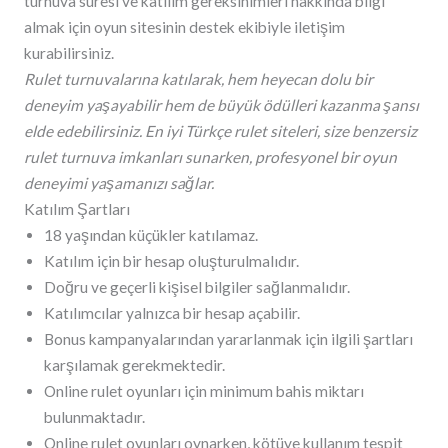
turnuva süresi ve katılım gereksinimleri hakkında bilgi
almak için oyun sitesinin destek ekibiyle iletişim
kurabilirsiniz.
Rulet turnuvalarına katılarak, hem heyecan dolu bir
deneyim yaşayabilir hem de büyük ödülleri kazanma şansı
elde edebilirsiniz. En iyi Türkçe rulet siteleri, size benzersiz
rulet turnuva imkanları sunarken, profesyonel bir oyun
deneyimi yaşamanızı sağlar.
Katılım Şartları
18 yaşından küçükler katılamaz.
Katılım için bir hesap oluşturulmalıdır.
Doğru ve geçerli kişisel bilgiler sağlanmalıdır.
Katılımcılar yalnızca bir hesap açabilir.
Bonus kampanyalarından yararlanmak için ilgili şartları
karşılamak gerekmektedir.
Online rulet oyunları için minimum bahis miktarı
bulunmaktadır.
Online rulet oyunları oynarken, kötüye kullanım tespit