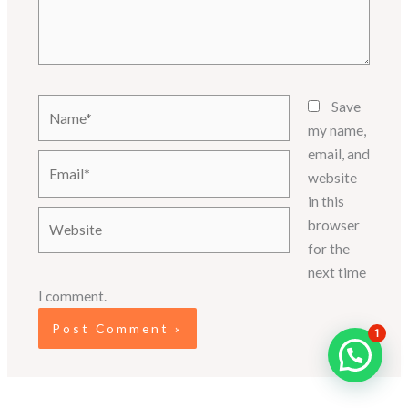
Name*
Save
my name,
email, and
Email*
website
in this
Website
browser
for the
next time
I comment.
1
Chat Admin disini!