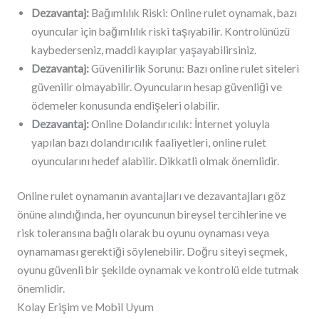
Dezavantaj:
Bağımlılık Riski: Online rulet oynamak, bazı
oyuncular için bağımlılık riski taşıyabilir. Kontrolünüzü
kaybederseniz, maddi kayıplar yaşayabilirsiniz.
Dezavantaj:
Güvenilirlik Sorunu: Bazı online rulet siteleri
güvenilir olmayabilir. Oyuncuların hesap güvenliği ve
ödemeler konusunda endişeleri olabilir.
Dezavantaj:
Online Dolandırıcılık: İnternet yoluyla
yapılan bazı dolandırıcılık faaliyetleri, online rulet
oyuncularını hedef alabilir. Dikkatli olmak önemlidir.
Online rulet oynamanın avantajları ve dezavantajları göz
önüne alındığında, her oyuncunun bireysel tercihlerine ve
risk toleransına bağlı olarak bu oyunu oynaması veya
oynamaması gerektiği söylenebilir. Doğru siteyi seçmek,
oyunu güvenli bir şekilde oynamak ve kontrolü elde tutmak
önemlidir.
Kolay Erişim ve Mobil Uyum