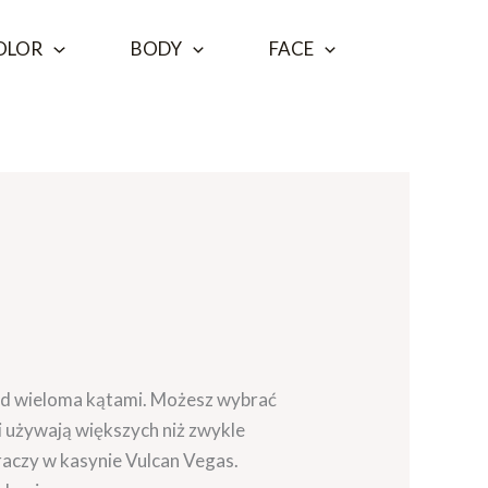
OLOR
BODY
FACE
pod wieloma kątami. Możesz wybrać
rki używają większych niż zwykle
aczy w kasynie Vulcan Vegas.