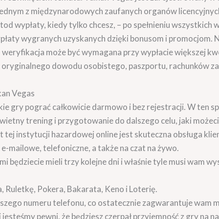
t jednym z międzynarodowych zaufanych organów licencyjnyc
d wypłaty, kiedy tylko chcesz, – po spełnieniu wszystkich 
płaty wygranych uzyskanych dzięki bonusom i promocjom. N
a weryfikacja może być wymagana przy wypłacie większej k
 oryginalnego dowodu osobistego, paszportu, rachunków za
kan Vegas
e gry pograć całkowicie darmowo i bez rejestracji. W ten sp
świetny trening i przygotowanie do dalszego celu, jaki możec
t tej instytucji hazardowej online jest skuteczna obsługa kl
 e-mailowe, telefoniczne, a także na czat na żywo.
 będziecie mieli trzy kolejne dni i właśnie tyle musi wam w
 Ruletkę, Pokera, Bakarata, Keno i Loterię.
aszego numeru telefonu, co ostatecznie zagwarantuje wam 
esteśmy pewni, że będziesz czerpał przyjemność z gry na na