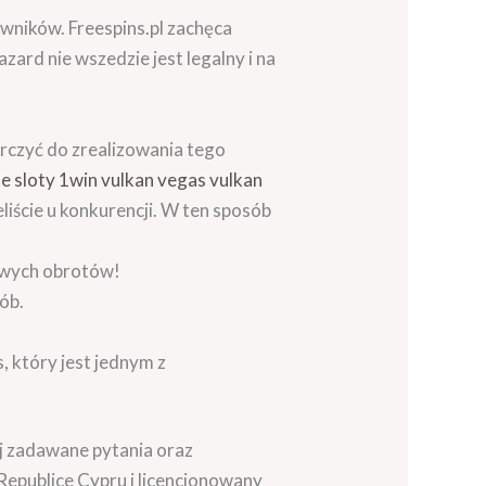
owników. Freespins.pl zachęca
ard nie wszedzie jest legalny i na
arczyć do zrealizowania tego
e sloty 1win vulkan vegas vulkan
liście u konkurencji. W ten sposób
owych obrotów!
ób.
, który jest jednym z
ej zadawane pytania oraz
Republice Cypru i licencjonowany