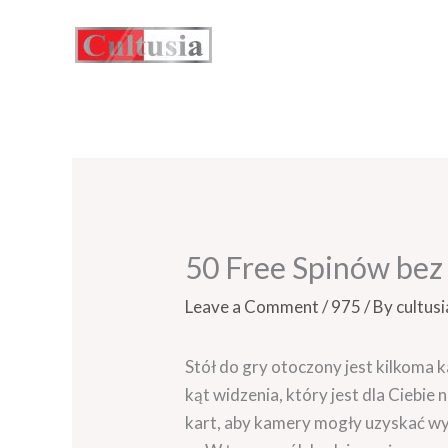
Skip
to
content
50 Free Spinów bez
Leave a Comment
/
975
/ By
cultusi
Stół do gry otoczony jest kilkoma
kąt widzenia, który jest dla Ciebie 
kart, aby kamery mogły uzyskać wy