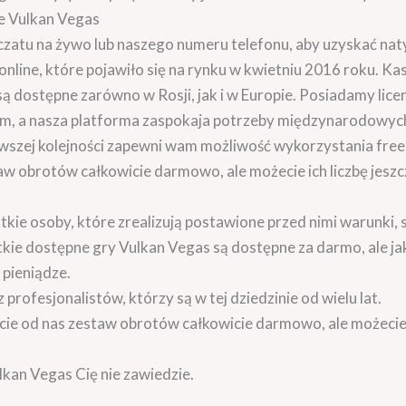
e Vulkan Vegas
z z czatu na żywo lub naszego numeru telefonu, aby uzyskać 
nline, które pojawiło się na rynku w kwietniu 2016 roku. Kas
ą dostępne zarówno w Rosji, jak i w Europie. Posiadamy licen
 a nasza platforma zaspokaja potrzeby międzynarodowych gra
rwszej kolejności zapewni wam możliwość wykorzystania free
staw obrotów całkowicie darmowo, ale możecie ich liczbę je
kie osoby, które zrealizują postawione przed nimi warunki, 
kie dostępne gry Vulkan Vegas są dostępne za darmo, ale jak
 pieniądze.
 profesjonalistów, którzy są w tej dziedzinie od wielu lat.
acie od nas zestaw obrotów całkowicie darmowo, ale możecie 
ulkan Vegas Cię nie zawiedzie.