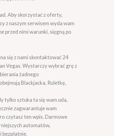
. Aby skorzystać z oferty,
pracy z naszym serwisem wyda wam
e przed nimi warunki, sięgną po
żna się z nami skontaktować 24
lkan Vegas. Wystarczy wybrać grę z
pobierania żadnego
obejmują Blackjacka, Ruletkę,
y tylko sztuka ta się wam uda,
atecznie zagwarantuje wam
oro czytasz ten wpis. Darmowe
arniejszych automatów,
 bezpłatnie.