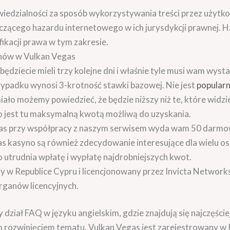
wiedzialności za sposób wykorzystywania treści przez użytk
ącego hazardu internetowego w ich jurysdykcji prawnej. Haz
ikacji prawa w tym zakresie.
inów w Vulkan Vegas
dziecie mieli trzy kolejne dni i właśnie tyle musi wam wyst
ypadku wynosi 3-krotność stawki bazowej. Nie jest
popularn
ało możemy powiedzieć, że będzie niższy niż te, które widzie
 jest tu maksymalną kwotą możliwą do uzyskania.
as przy współpracy z naszym serwisem wyda wam 50 darm
s kasyno są również zdecydowanie interesujące dla wielu os
o utrudnia wpłatę i wypłatę najdrobniejszych kwot.
y w Republice Cypru i licencjonowany przez Invicta Networks
ganów licencyjnych.
dział FAQ w języku angielskim, gdzie znajdują się najczęści
m rozwinięciem tematu. Vulkan Vegas jest zarejestrowany w 