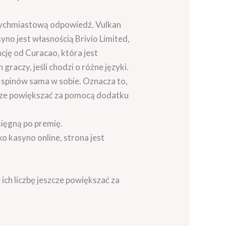
natychmiastową odpowiedź. Vulkan
yno jest własnością Brivio Limited,
cję od Curacao, która jest
czy, jeśli chodzi o różne języki.
 spinów sama w sobie. Oznacza to,
szcze powiększać za pomocą dodatku
sięgną po premię.
o kasyno online, strona jest
ich liczbę jeszcze powiększać za