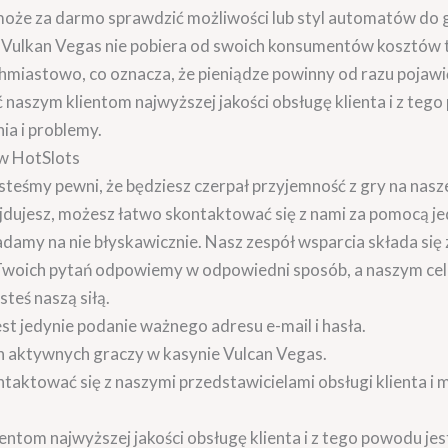
oże za darmo sprawdzić możliwości lub styl automatów do gr
ne Vulkan Vegas nie pobiera od swoich konsumentów kosztów t
hmiastowo, co oznacza, że pieniądze powinny od razu pojawi
aszym klientom najwyższej jakości obsługę klienta i z tego
ia i problemy.
 w HotSlots
eśmy pewni, że będziesz czerpał przyjemność z gry na naszej
ajdujesz, możesz łatwo skontaktować się z nami za pomocą je
amy na nie błyskawicznie. Nasz zespół wsparcia składa się z
z Twoich pytań odpowiemy w odpowiedni sposób, a naszym cel
steś naszą siłą.
t jedynie podanie ważnego adresu e-mail i hasła.
 aktywnych graczy w kasynie Vulcan Vegas.
ntaktować się z naszymi przedstawicielami obsługi klienta i
ntom najwyższej jakości obsługę klienta i z tego powodu je