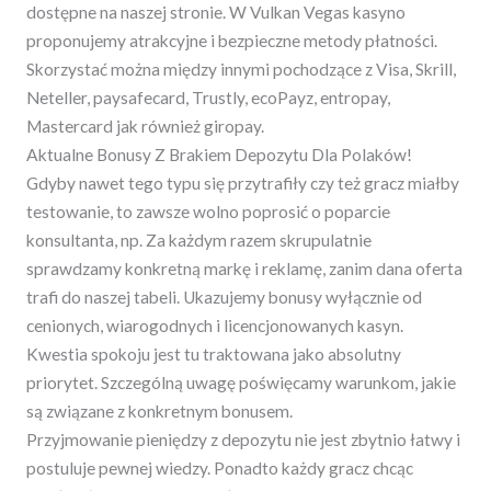
dostępne na naszej stronie. W Vulkan Vegas kasyno
proponujemy atrakcyjne i bezpieczne metody płatności.
Skorzystać można między innymi pochodzące z Visa, Skrill,
Neteller, paysafecard, Trustly, ecoPayz, entropay,
Mastercard jak również giropay.
Aktualne Bonusy Z Brakiem Depozytu Dla Polaków!
Gdyby nawet tego typu się przytrafiły czy też gracz miałby
testowanie, to zawsze wolno poprosić o poparcie
konsultanta, np. Za każdym razem skrupulatnie
sprawdzamy konkretną markę i reklamę, zanim dana oferta
trafi do naszej tabeli. Ukazujemy bonusy wyłącznie od
cenionych, wiarogodnych i licencjonowanych kasyn.
Kwestia spokoju jest tu traktowana jako absolutny
priorytet. Szczególną uwagę poświęcamy warunkom, jakie
są związane z konkretnym bonusem.
Przyjmowanie pieniędzy z depozytu nie jest zbytnio łatwy i
postuluje pewnej wiedzy. Ponadto każdy gracz chcąc