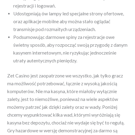
rejestracji i logowań.
Udostępniają ów lampy led specjalne strony ofertowe,
oraz aplikacje mobilne aby można stało oglądać
transmisje pod rozmaitych urządzeniach.
Podsumowując darmowe spiny za rejestracje owe
świetny sposób, aby rozpocząć swoją przygodę z danym
kasynem internetowym, nie ryzykując jednocześnie
utraty autentycznych pieniędzy.
Zet Casino jest zaopatrzone we wszystko, jak tylko gracz
ma możliwość potrzebować, łącznie z wysoką jakością
komputerów. Nie ma kasyna, które miałoby wyłącznie
zalety, jest to niemożliwe, ponieważ na wiele aspektów
możemy patrzeć jak dzięki zalety oraz w wady. Poniżej
chcemy wypunktować kilka wad, którymi wyróżniają się
kasyna bez depozytu, chociaż nie wydaje się być to regułą.
Gry hazardowe w wersję demonstracyjnej za darmo są