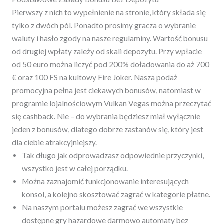
Pierwszy z nich to wypełnienie na stronie, który składa się
tylko z dwóch pól. Ponadto prosimy gracza o wybranie
waluty i hasło zgody na nasze regulaminy. Wartość bonusu
od drugiej wpłaty zależy od skali depozytu. Przy wpłacie
od 50 euro można liczyć pod 200% doładowania do aż 700
€ oraz 100 FS na kultowy Fire Joker. Nasza podaż
promocyjna pełna jest ciekawych bonusów, natomiast w
programie lojalnościowym Vulkan Vegas można przeczytać
się cashback. Nie – do wybrania będziesz miał wyłącznie
jeden z bonusów, dlatego dobrze zastanów się, który jest
dla ciebie atrakcyjniejszy.
Tak długo jak odprowadzasz odpowiednie przyczynki,
wszystko jest w całej porządku.
Można zaznajomić funkcjonowanie interesujących
konsol, a kolejno skosztować zagrać w kategorie płatne.
Na naszym portalu możesz zagrać we wszystkie
dostępne gry hazardowe darmowo automaty bez