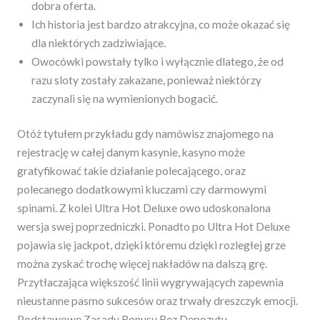
dobra oferta.
Ich historia jest bardzo atrakcyjna, co może okazać się
dla niektórych zadziwiające.
Owocówki powstały tylko i wyłącznie dlatego, że od
razu sloty zostały zakazane, ponieważ niektórzy
zaczynali się na wymienionych bogacić.
Otóż tytułem przykładu gdy namówisz znajomego na
rejestrację w całej danym kasynie, kasyno może
gratyfikować takie działanie polecającego, oraz
polecanego dodatkowymi kluczami czy darmowymi
spinami. Z kolei Ultra Hot Deluxe owo udoskonalona
wersja swej poprzedniczki. Ponadto po Ultra Hot Deluxe
pojawia się jackpot, dzięki któremu dzięki rozległej grze
można zyskać trochę więcej nakładów na dalszą grę.
Przytłaczająca większość linii wygrywających zapewnia
nieustanne pasmo sukcesów oraz trwały dreszczyk emocji.
Podstawowe Zasady Bonusu Bez Depozytu