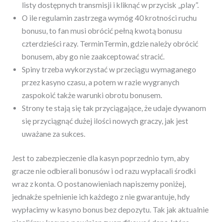
listy dostępnych transmisji i kliknąć w przycisk „play”.
O ile regulamin zastrzega wymóg 40 krotności ruchu
bonusu, to fan musi obrócić pełną kwotą bonusu
czterdzieści razy. TerminTermin, gdzie należy obrócić
bonusem, aby go nie zaakceptować stracić.
Spiny trzeba wykorzystać w przeciągu wymaganego
przez kasyno czasu, a potem w razie wygranych
zaspokoić także warunki obrotu bonusem.
Strony te stają się tak przyciągające, że udaje dywanom
się przyciągnąć dużej ilości nowych graczy, jak jest
uważane za sukces.
Jest to zabezpieczenie dla kasyn poprzednio tym, aby
gracze nie odbierali bonusów i od razu wypłacali środki
wraz z konta. O postanowieniach napiszemy poniżej,
jednakże spełnienie ich każdego z nie gwarantuje, hdy
wypłacimy w kasyno bonus bez depozytu. Tak jak aktualnie