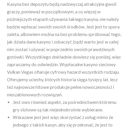
Kasyna bez depozytu będą nadzwyczaj atrakcyjne gwoli
graczy, ponieważ w początkowym, a co więcej w
późniejszych etapach używania takiego kasyna, nie należy
będzie wpłacać swoich swoich środków. Jest jest to spora
zaleta, albowiem można na bez problemu spróbować tego,
jak działa dane kasyno i zobaczyć, bądź warto jest w całej
nim zostać i używać w poprzednio swoich prawdziwych
gotówki. Wszystkiego dokładnie dowiesz się poniżej, więc
zapraszamy do odwiedzin. Wypłacalne kasyno sieciowy
Vulkan Vegas ofiaruje cyfrowy hazard wszystkich rodzaju.
Oferujemy uciechy, których historia sięga tysięcy lat, lecz
też najnowsze hitowe produkcje pełne nowoczesności i
nieszablonowych rozwiązań.
Jest owo również aspekt, za pośrednictwem któremu
gry slotowe są tak niejednokrotnie wybierane.
Wskazane jest jest więc skorzystać z usług mimo że
jednego z takich kasyn, aby się przekonać, że jest to