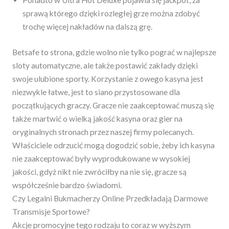
Ponadto w Ultra Hot Deluxe pojawia się jackpot, za
sprawą którego dzięki rozległej grze można zdobyć
trochę więcej nakładów na dalszą grę.
Betsafe to strona, gdzie wolno nie tylko pograć w najlepsze
sloty automatyczne, ale także postawić zakłady dzięki
swoje ulubione sporty. Korzystanie z owego kasyna jest
niezwykle łatwe, jest to siano przystosowane dla
początkujących graczy. Gracze nie zaakceptować muszą się
także martwić o wielką jakość kasyna oraz gier na
oryginalnych stronach przez naszej firmy polecanych.
Właściciele odrzucić mogą dogodzić sobie, żeby ich kasyna
nie zaakceptować były wyprodukowane w wysokiej
jakości, gdyż nikt nie zwróciłby na nie się, gracze są
współcześnie bardzo świadomi.
Czy Legalni Bukmacherzy Online Przedkładają Darmowe
Transmisje Sportowe?
Akcje promocyjne tego rodzaju to coraz w wyższym