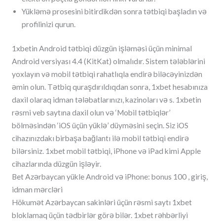
Yükləmə prosesini bitirdikdən sonra tətbiqi başladın və
profilinizi qurun.
1xbetin Android tətbiqi düzgün işləməsi üçün minimal
Android versiyası 4.4 (KitKat) olmalıdır. Sistem tələblərini
yoxlayın və mobil tətbiqi rahatlıqla endirə biləcəyinizdən
əmin olun. Tətbiq quraşdırıldıqdan sonra, 1xbet hesabınıza
daxil olaraq idman tələbatlarınızı, kazinoları və s. 1xbetin
rəsmi veb saytına daxil olun və ‘Mobil tətbiqlər’
bölməsindən ‘iOS üçün yüklə’ düyməsini seçin. Siz iOS
cihazınızdakı birbaşa bağlantı ilə mobil tətbiqi endirə
bilərsiniz. 1xbet mobil tətbiqi, iPhone və iPad kimi Apple
cihazlarında düzgün işləyir.
Bet Azərbaycan yükle Android və iPhone: bonus 100 , giriş,
idman mərcləri
Hökumət Azərbaycan sakinləri üçün rəsmi saytı 1xbet
bloklamaq üçün tədbirlər görə bilər. 1xbet rəhbərliyi