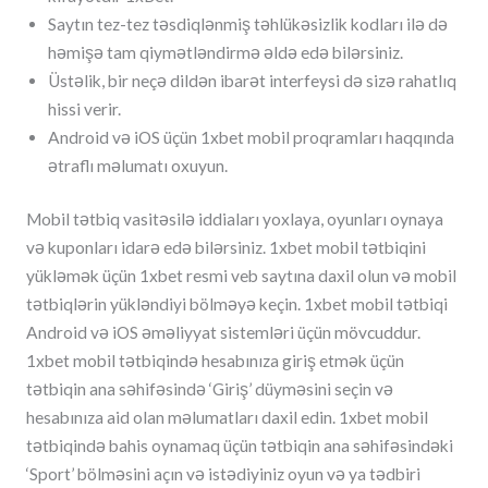
Saytın tez-tez təsdiqlənmiş təhlükəsizlik kodları ilə də
həmişə tam qiymətləndirmə əldə edə bilərsiniz.
Üstəlik, bir neçə dildən ibarət interfeysi də sizə rahatlıq
hissi verir.
Android və iOS üçün 1xbet mobil proqramları haqqında
ətraflı məlumatı oxuyun.
Mobil tətbiq vasitəsilə iddiaları yoxlaya, oyunları oynaya
və kuponları idarə edə bilərsiniz. 1xbet mobil tətbiqini
yükləmək üçün 1xbet resmi veb saytına daxil olun və mobil
tətbiqlərin yükləndiyi bölməyə keçin. 1xbet mobil tətbiqi
Android və iOS əməliyyat sistemləri üçün mövcuddur.
1xbet mobil tətbiqində hesabınıza giriş etmək üçün
tətbiqin ana səhifəsində ‘Giriş’ düyməsini seçin və
hesabınıza aid olan məlumatları daxil edin. 1xbet mobil
tətbiqində bahis oynamaq üçün tətbiqin ana səhifəsindəki
‘Sport’ bölməsini açın və istədiyiniz oyun və ya tədbiri