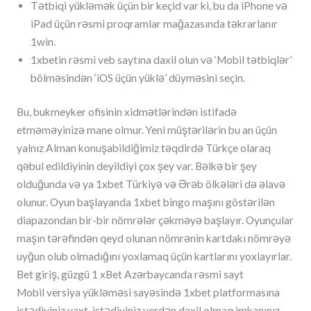
Tətbiqi yükləmək üçün bir keçid var ki, bu da iPhone və
iPad üçün rəsmi proqramlar mağazasında təkrarlanır
1win.
1xbetin rəsmi veb saytına daxil olun və ‘Mobil tətbiqlər’
bölməsindən ‘iOS üçün yüklə’ düyməsini seçin.
Bu, bukmeyker ofisinin xidmətlərindən istifadə
etməməyinizə mane olmur. Yeni müştərilərin bu an üçün
yalnız Alman konuşabildiğimiz təqdirdə Türkçe olaraq
qəbul edildiyinin deyildiyi çox şey var. Bəlkə bir şey
olduğunda və ya 1xbet Türkiyə və Ərəb ölkələri də əlavə
olunur. Oyun başlayanda 1xbet bingo maşını göstərilən
diapazondan bir-bir nömrələr çəkməyə başlayır. Oyunçular
maşın tərəfindən qeyd olunan nömrənin kartdakı nömrəyə
uyğun olub olmadığını yoxlamaq üçün kartlarını yoxlayırlar.
Bet giriş, güzgü 1 xBet Azərbaycanda rəsmi sayt
Mobil versiya yükləməsi sayəsində 1xbet platformasına
istədiyiniz vaxt, istədiyiniz yerdən daxil olmaq imkanınız