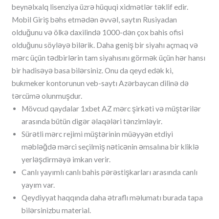
beynəlxalq lisenziya üzrə hüquqi xidmətlər təklif edir.
Mobil Giriş bəhs etmədən əvvəl, saytın Rusiyadan
olduğunu və ölkə daxilində 1000-dən çox bahis ofisi
olduğunu söyləyə bilərik. Daha geniş bir siyahı açmaq və
mərc üçün tədbirlərin tam siyahısını görmək üçün hər hansı
bir hadisəyə basa bilərsiniz. Onu da qeyd edək ki,
bukmeker kontorunun veb-saytı Azərbaycan dilinə də
tərcümə olunmuşdur.
Mövcud qaydalar 1xbet AZ mərc şirkəti və müştərilər
arasında bütün digər əlaqələri tənzimləyir.
Sürətli mərc rejimi müştərinin müəyyən etdiyi
məbləğdə mərci seçilmiş nəticənin əmsalına bir kliklə
yerləşdirməyə imkan verir.
Canlı yayımlı canlı bahis pərəstişkarları arasında canlı
yayım var.
Qeydiyyat haqqında daha ətraflı məlumatı burada tapa
bilərsinizbu material.