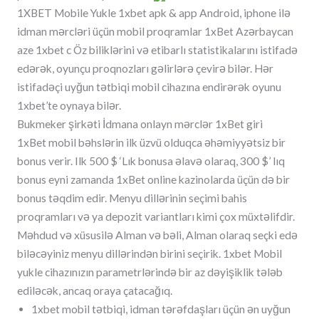
1XBET Mobile Yukle 1xbet apk & app Android, iphone ilə
idman mərcləri üçün mobil proqramlar 1xBet Azərbaycan
aze 1xbet c Öz biliklərini və etibarlı statistikalarını istifadə
edərək, oyunçu proqnozları gəlirlərə çevirə bilər. Hər
istifadəçi uyğun tətbiqi mobil cihazına endirərək oyunu
1xbet’te oynaya bilər.
Bukmeker şirkəti İdmana onlayn mərclər 1xBet giri
1xBet mobil bəhslərin ilk üzvü olduqca əhəmiyyətsiz bir
bonus verir. Ilk 500 $ ‘Lık bonusa əlavə olaraq, 300 $’ lıq
bonus eyni zamanda 1xBet online kazinolarda üçün də bir
bonus təqdim edir. Menyu dillərinin seçimi bahis
proqramları və ya depozit variantları kimi çox müxtəlifdir.
Məhdud və xüsusilə Alman və bəli, Alman olaraq seçki edə
biləcəyiniz menyu dillərindən birini seçirik. 1xbet Mobil
yukle cihazınızın parametrlərində bir az dəyişiklik tələb
ediləcək, ancaq oraya çatacağıq.
1xbet mobil tətbiqi, idman tərəfdaşları üçün ən uyğun