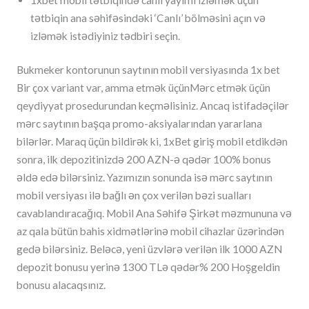
1xbet mobil tətbiqində canlı yayımı izləmək üçün
tətbiqin ana səhifəsindəki ‘Canlı’ bölməsini açın və
izləmək istədiyiniz tədbiri seçin.
Bukmeker kontorunun saytının mobil versiyasında 1x bet
Bir çox variant var, amma etmək üçünMərc etmək üçün
qeydiyyat prosedurundan keçməlisiniz. Ancaq istifadəçilər
mərc saytının başqa promo-aksiyalarından yararlana
bilərlər. Maraq üçün bildirək ki, 1xBet giriş mobil etdikdən
sonra, ilk depozitinizdə 200 AZN-ə qədər 100% bonus
əldə edə bilərsiniz. Yazımızın sonunda isə mərc saytının
mobil versiyası ilə bağlı ən çox verilən bəzi sualları
cavablandıracağıq. Mobil Ana Səhifə Şirkət məzmununa və
az qala bütün bahis xidmətlərinə mobil cihazlar üzərindən
gedə bilərsiniz. Beləcə, yeni üzvlərə verilən ilk 1000 AZN
depozit bonusu yerinə 1300 TLə qədər% 200 Hoşgeldin
bonusu alacaqsınız.