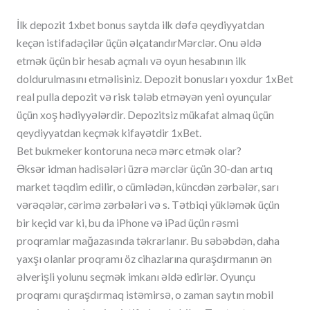
İlk depozit 1xbet bonus saytda ilk dəfə qeydiyyatdan
keçən istifadəçilər üçün əlçatandırMərclər. Onu əldə
etmək üçün bir hesab açmalı və oyun hesabının ilk
doldurulmasını etməlisiniz. Depozit bonusları yoxdur 1xBet
real pulla depozit və risk tələb etməyən yeni oyunçular
üçün xoş hədiyyələrdir. Depozitsiz mükafat almaq üçün
qeydiyyatdan keçmək kifayətdir 1xBet.
Bet bukmeker kontoruna necə mərc etmək olar?
Əksər idman hadisələri üzrə mərclər üçün 30-dan artıq
market təqdim edilir, o cümlədən, küncdən zərbələr, sarı
vərəqələr, cərimə zərbələri və s. Tətbiqi yükləmək üçün
bir keçid var ki, bu da iPhone və iPad üçün rəsmi
proqramlar mağazasında təkrarlanır. Bu səbəbdən, daha
yaxşı olanlar proqramı öz cihazlarına quraşdırmanın ən
əlverişli yolunu seçmək imkanı əldə edirlər. Oyunçu
proqramı quraşdırmaq istəmirsə, o zaman saytın mobil