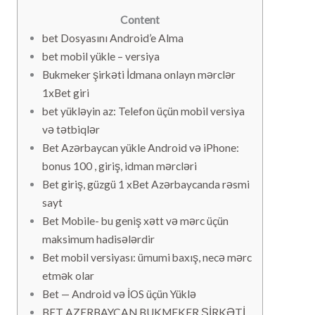
Content
bet Dosyasını Android’e Alma
bet mobil yükle – versiya
Bukmeker şirkəti İdmana onlayn mərclər
1xBet giri
bet yükləyin az: Telefon üçün mobil versiya
və tətbiqlər
Bet Azərbaycan yükle Android və iPhone:
bonus 100 , giriş, idman mərcləri
Bet giriş, güzgü 1 xBet Azərbaycanda rəsmi
sayt
Bet Mobile- bu geniş xətt və mərc üçün
maksimum hadisələrdir
Bet mobil versiyası: ümumi baxış, necə mərc
etmək olar
Bet — Android və İOS üçün Yüklə
BET AZERBAYCAN BUKMEKER ŞİRKƏTİ