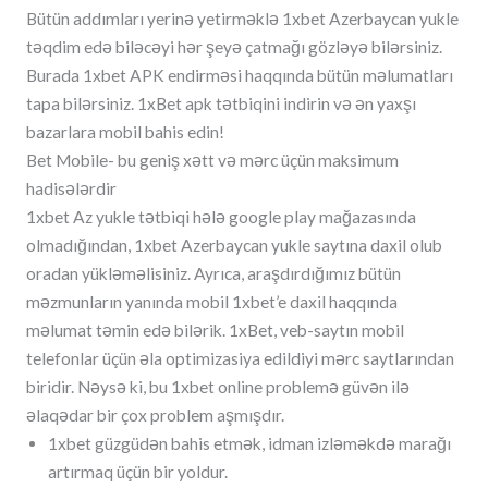
Bütün addımları yerinə yetirməklə 1xbet Azerbaycan yukle
təqdim edə biləcəyi hər şeyə çatmağı gözləyə bilərsiniz.
Burada 1xbet APK endirməsi haqqında bütün məlumatları
tapa bilərsiniz. 1xBet apk tətbiqini indirin və ən yaxşı
bazarlara mobil bahis edin!
Bet Mobile- bu geniş xətt və mərc üçün maksimum
hadisələrdir
1xbet Az yukle tətbiqi hələ google play mağazasında
olmadığından, 1xbet Azerbaycan yukle saytına daxil olub
oradan yükləməlisiniz. Ayrıca, araşdırdığımız bütün
məzmunların yanında mobil 1xbet’e daxil haqqında
məlumat təmin edə bilərik. 1xBet, veb-saytın mobil
telefonlar üçün əla optimizasiya edildiyi mərc saytlarından
biridir. Nəysə ki, bu 1xbet online problemə güvən ilə
əlaqədar bir çox problem aşmışdır.
1xbet güzgüdən bahis etmək, idman izləməkdə marağı
artırmaq üçün bir yoldur.