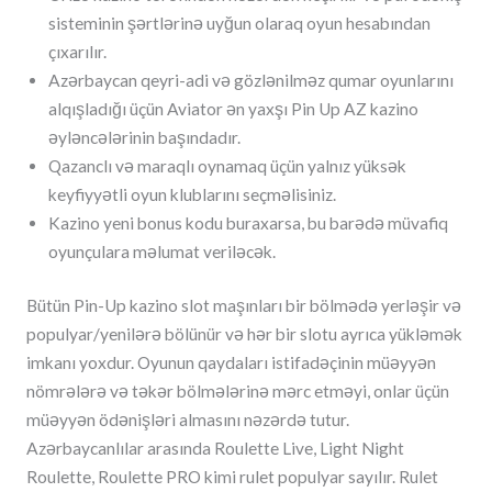
sisteminin şərtlərinə uyğun olaraq oyun hesabından
çıxarılır.
Azərbaycan qeyri-adi və gözlənilməz qumar oyunlarını
alqışladığı üçün Aviator ən yaxşı Pin Up AZ kazino
əyləncələrinin başındadır.
Qazanclı və maraqlı oynamaq üçün yalnız yüksək
keyfiyyətli oyun klublarını seçməlisiniz.
Kazino yeni bonus kodu buraxarsa, bu barədə müvafiq
oyunçulara məlumat veriləcək.
Bütün Pin-Up kazino slot maşınları bir bölmədə yerləşir və
populyar/yenilərə bölünür və hər bir slotu ayrıca yükləmək
imkanı yoxdur. Oyunun qaydaları istifadəçinin müəyyən
nömrələrə və təkər bölmələrinə mərc etməyi, onlar üçün
müəyyən ödənişləri almasını nəzərdə tutur.
Azərbaycanlılar arasında Roulette Live, Light Night
Roulette, Roulette PRO kimi rulet populyar sayılır. Rulet