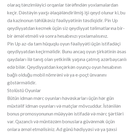
olaraq tənzimləyici orqanlar tərəfindən yoxlamalardan
keçir. Dəstəyin yaxşı əlaqələndirilmiş işi qeyd olunur ki, bu
da kazinonun təhlükəsiz fəaliyyətinin təsdiqidir. Pin Up
qeydiyyatdan kecmek üçün siz qeydiyyat təlimatlarına bir-
bir əməl etməli və sonra hesabınızı yoxlamalısınız.
Pin Up az-da tam hüquqlu oyun fəaliyyəti üçün istifadəçi
qeydiyyatdan keçirməlidir. Bunu ancaq oyun şirkətinin əsas
qaydaları ilə tanış olan yetkinlik yaşına çatmış azərbaycanlı
edə bilər. Qeydiyyatdan keçərkən oyunçu oyun hesabının
bağlı olduğu mobil nömrəni və ya e-poçt ünvanını
göstərməlidir.
Stolüstü Oyunlar
Bütün idman mərc oyunları həvəskarları üçün hər gün
müxtəlif idman oyunları və matçlar mövcuddur. İstənilən
bonus promosyonunun müəyyən istifadə və mərc şərtləri
var. Qazanclı və müntəzəm bonuslara güvənmək üçün
onlara əməl etməlisiniz. Ad günü hədiyyəsi və ya şəxsi