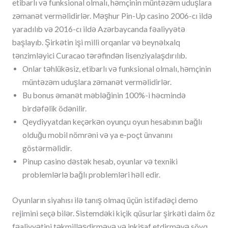
etibarlı və funksional olmalı, həmçinin müntəzəm uduşlara
zəmanət verməlidirlər. Məşhur Pin-Up casino 2006-cı ildə
yaradılıb və 2016-cı ildə Azərbaycanda fəaliyyətə
başlayıb. Şirkətin işi milli orqanlar və beynəlxalq
tənzimləyici Curacao tərəfindən lisenziyalaşdırılıb.
Onlar təhlükəsiz, etibarlı və funksional olmalı, həmçinin
müntəzəm uduşlara zəmanət verməlidirlər.
Bu bonus əmanət məbləğinin 100%-i həcmində
birdəfəlik ödənilir.
Qeydiyyatdan keçərkən oyunçu oyun hesabının bağlı
olduğu mobil nömrəni və ya e-poçt ünvanını
göstərməlidir.
Pinup casino dəstək hesab, oyunlar və texniki
problemlərlə bağlı problemləri həll edir.
Oyunların siyahısı ilə tanış olmaq üçün istifadəçi demo
rejimini seçə bilər. Sistemdəki kiçik qüsurlar şirkəti daim öz
fəaliyyətini təkmilləşdirməyə və inkişaf etdirməyə sövq