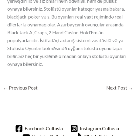
yerləşdirilib və siz onları həm ödənişli, həm də pulsuz
oynaya bilərsiniz. Stolüstü oyunlar kateqoriyasına bakara,
blackjack, poker və s. Bu oyunları real vaxt rejimində real
dilerlərlə oynamaq olar. Azərbaycanlı oyunçular arasında
Black Jack A, Craps, 2 Hand Casino Hold’Em ən
populyarlarıdır. İstifadəçi axtarış sistemi vasitəsilə və ya
Stolüstü Oyunlar bölməsində uyğun stolüstü oyunu tapa
bilər. Siz heç bir yükləmə olmadan onlayn stolüstü oyunları
oynaya bilərsiniz.
←
Previous Post
Next Post
→
Facebook.Cultusia
Instagram.Cultusia