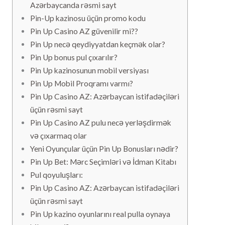
Azərbaycanda rəsmi sayt
Pin-Up kazinosu üçün promo kodu
Pin Up Casino AZ güvenilir mi??
Pin Up necə qeydiyyatdan keçmək olar?
Pin Up bonus pul çıxarılır?
Pin Up kazinosunun mobil versiyası
Pin Up Mobil Proqramı varmı?
Pin Up Casino AZ: Azərbaycan istifadəçiləri
üçün rəsmi sayt
Pin Up Casino AZ pulu necə yerləşdirmək
və çıxarmaq olar
Yeni Oyunçular üçün Pin Up Bonusları nədir?
Pin Up Bet: Mərc Seçimləri və İdman Kitabı
Pul qoyuluşları:
Pin Up Casino AZ: Azərbaycan istifadəçiləri
üçün rəsmi sayt
Pin Up kazino oyunlarını real pulla oynaya