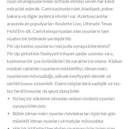
oyun strategiyalarından istifadə etməyi sevən hər kəsə
müraciət edəcək. Canlı kazinoda rulet, blackjack, poker,
bakara və digər əyləncə növləri var. Azərbaycanlılar
arasında ən populyarları Roulette Live, Ultimate Texas
Hold’Em-dir. Canlı kateqoriyadan olan oyunların tam
siyahısı bir bölmədə yerləşdirilib.
Pin Up kazino oyunlarını real pulla oynaya bilərəmmi?
Pin Up şirkətinin fəaliyyəti kifayət qədər uzundur və o,
kazinonun bir çox üstünlükləri ilə xarakterizə olunur. Klubun
müsbət cəhətləri oyunların müxtəlifliyi, idman mərc
oyunlarının mövcudluğu, yüksək keyfiyyətli dəstək və
sərfəli bonus sistemidir. Daimi müştərilərə sadiqlik və tez-
tez fərdi bonuslar da qeyd oluna bilər.
Siz heç bir yükləmə olmadan onlayn stolüstü oyunları
oynaya bilərsiniz.
Bütün idman mərc oyunları həvəskarları üçün hər gün
müxtəlif idman oyunları və matçlar mövcuddur.
Hər bir istifadəçi hesabdan çıxarmaq üçün lazım olan