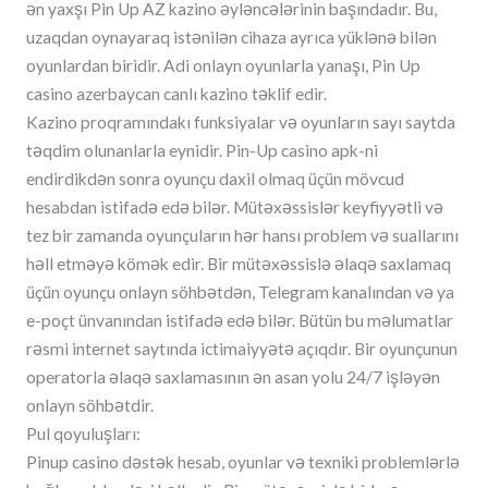
ən yaxşı Pin Up AZ kazino əyləncələrinin başındadır. Bu,
uzaqdan oynayaraq istənilən cihaza ayrıca yüklənə bilən
oyunlardan biridir. Adi onlayn oyunlarla yanaşı, Pin Up
casino azerbaycan canlı kazino təklif edir.
Kazino proqramındakı funksiyalar və oyunların sayı saytda
təqdim olunanlarla eynidir. Pin-Up casino apk-ni
endirdikdən sonra oyunçu daxil olmaq üçün mövcud
hesabdan istifadə edə bilər. Mütəxəssislər keyfiyyətli və
tez bir zamanda oyunçuların hər hansı problem və suallarını
həll etməyə kömək edir. Bir mütəxəssislə əlaqə saxlamaq
üçün oyunçu onlayn söhbətdən, Telegram kanalından və ya
e-poçt ünvanından istifadə edə bilər. Bütün bu məlumatlar
rəsmi internet saytında ictimaiyyətə açıqdır. Bir oyunçunun
operatorla əlaqə saxlamasının ən asan yolu 24/7 işləyən
onlayn söhbətdir.
Pul qoyuluşları:
Pinup casino dəstək hesab, oyunlar və texniki problemlərlə