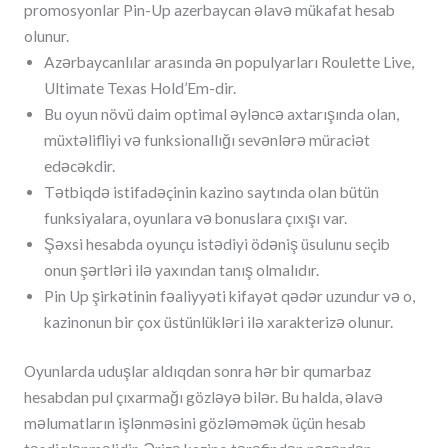
promosyonlar Pin-Up azerbaycan əlavə mükafat hesab
olunur.
Azərbaycanlılar arasında ən populyarları Roulette Live,
Ultimate Texas Hold’Em-dir.
Bu oyun növü daim optimal əyləncə axtarışında olan,
müxtəlifliyi və funksionallığı sevənlərə müraciət
edəcəkdir.
Tətbiqdə istifadəçinin kazino saytında olan bütün
funksiyalara, oyunlara və bonuslara çıxışı var.
Şəxsi hesabda oyunçu istədiyi ödəniş üsulunu seçib
onun şərtləri ilə yaxından tanış olmalıdır.
Pin Up şirkətinin fəaliyyəti kifayət qədər uzundur və o,
kazinonun bir çox üstünlükləri ilə xarakterizə olunur.
Oyunlarda uduşlar aldıqdan sonra hər bir qumarbaz
hesabdan pul çıxarmağı gözləyə bilər. Bu halda, əlavə
məlumatların işlənməsini gözləməmək üçün hesab