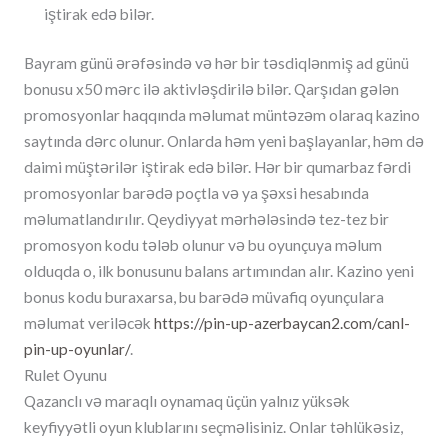
iştirak edə bilər.
Bayram günü ərəfəsində və hər bir təsdiqlənmiş ad günü
bonusu x50 mərc ilə aktivləşdirilə bilər. Qarşıdan gələn
promosyonlar haqqında məlumat müntəzəm olaraq kazino
saytında dərc olunur. Onlarda həm yeni başlayanlar, həm də
daimi müştərilər iştirak edə bilər. Hər bir qumarbaz fərdi
promosyonlar barədə poçtla və ya şəxsi hesabında
məlumatlandırılır. Qeydiyyat mərhələsində tez-tez bir
promosyon kodu tələb olunur və bu oyunçuya məlum
olduqda o, ilk bonusunu balans artımından alır. Kazino yeni
bonus kodu buraxarsa, bu barədə müvafiq oyunçulara
məlumat veriləcək
https://pin-up-azerbaycan2.com/canl-
pin-up-oyunlar/
.
Rulet Oyunu
Qazanclı və maraqlı oynamaq üçün yalnız yüksək
keyfiyyətli oyun klublarını seçməlisiniz. Onlar təhlükəsiz,