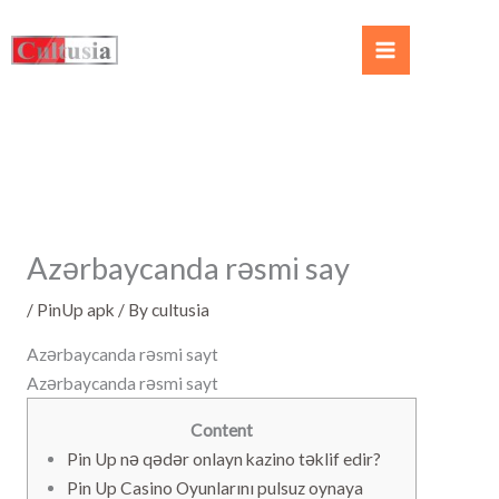
Azərbaycanda rəsmi say
/
PinUp apk
/ By
cultusia
Azərbaycanda rəsmi sayt
Azərbaycanda rəsmi sayt
Content
Pin Up nə qədər onlayn kazino təklif edir?
Pin Up Casino Oyunlarını pulsuz oynaya