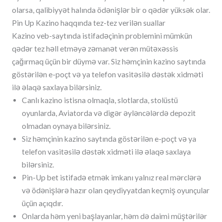
olarsa, qalibiyyət halında ödənişlər bir o qədər yüksək olar.
Pin Up Kazino haqqında tez-tez verilən suallar
Kazino veb-saytında istifadəçinin problemini mümkün
qədər tez həll etməyə zəmanət verən mütəxəssis
çağırmaq üçün bir düymə var. Siz həmçinin kazino saytında
göstərilən e-poçt və ya telefon vasitəsilə dəstək xidməti
ilə əlaqə saxlaya bilərsiniz.
Canlı kazino istisna olmaqla, slotlarda, stolüstü
oyunlarda, Aviatorda və digər əyləncələrdə depozit
olmadan oynaya bilərsiniz.
Siz həmçinin kazino saytında göstərilən e-poçt və ya
telefon vasitəsilə dəstək xidməti ilə əlaqə saxlaya
bilərsiniz.
Pin-Up bet istifadə etmək imkanı yalnız real mərclərə
və ödənişlərə hazır olan qeydiyyatdan keçmiş oyunçular
üçün açıqdır.
Onlarda həm yeni başlayanlar, həm də daimi müştərilər