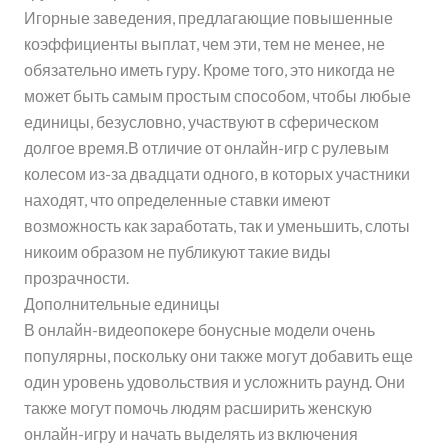
Игорные заведения, предлагающие повышенные
коэффициенты выплат, чем эти, тем не менее, не
обязательно иметь гуру. Кроме того, это никогда не
может быть самым простым способом, чтобы любые
единицы, безусловно, участвуют в сферическом
долгое время.В отличие от онлайн-игр с рулевым
колесом из-за двадцати одного, в которых участники
находят, что определенные ставки имеют
возможность как заработать, так и уменьшить, слоты
никоим образом не публикуют такие виды
прозрачности.
Дополнительные единицы
В онлайн-видеопокере бонусные модели очень
популярны, поскольку они также могут добавить еще
один уровень удовольствия и усложнить раунд. Они
также могут помочь людям расширить женскую
онлайн-игру и начать выделять из включения