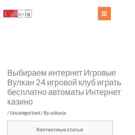
Выбираем интернет Игровые
Вулкан 24 игровой клуб играть
бесплатно автоматы Интернет
казино
/
Uncategorized
/ By
cultusia
Контентные статьи