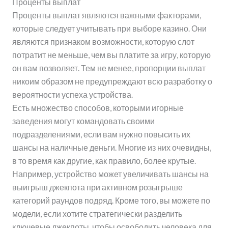
Проценты выплат
Проценты выплат являются важными факторами,
которые следует учитывать при выборе казино. Они
являются признаком возможности, которую слот
потратит не меньше, чем вы платите за игру, которую
он вам позволяет. Тем не менее, пропорции выплат
никоим образом не предупреждают всю разработку о
вероятности успеха устройства.
Есть множество способов, которыми игорные
заведения могут командовать своими
подразделениями, если вам нужно повысить их
шансы на наличные деньги. Многие из них очевидны,
в то время как другие, как правило, более крутые.
Например, устройство может увеличивать шансы на
выигрыш джекпота при активном розыгрыше
категорий раундов подряд. Кроме того, вы можете по
модели, если хотите стратегически разделить
ключевые джекпоты, чтобы освободить человека для