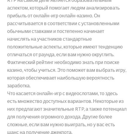
RTP на самом деле является образовательным
аспектом, который помогает людям анализировать
прибыль от онлайн-игр онлайн-казино. Он
рассчитывается в соответствии с установленными
обычными ставками и постепенно начинает
начислять на участников стандартные
положительные аспекты, которые имеют тенденцию
отличаться от раунда, если вам нужно округлить.
Фактический рейтинг необходимо знать при поиске
казино, чтобы учиться. Это поможет вам выбрать игру,
которая обеспечивает наибольшую вероятность
заработка.
Что касается онлайн-игр с видеослотами, то здесь
есть множество доступных вариантов. Некоторые из
них предлагают значительные RTP, а также потенциал
для получения огромного дохода. Другие более
сложные, если вам нужно выиграть, но у вас есть
шанс на получение джекпота.