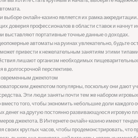
автомата.
 выборе онлайн-казино является их рамка аккредитации
их доверия профессионалов в области ставок и начнут 
ни выставляют портативные точные данные о доходах.
идеопокерные автоматы на руинах увлекательно, будьте ос
ожет привести к нежелательным занятиям этими типами 
йствия лишают организм необходимых пищеварительных 
я в долгосрочной перспективе.
 современным джекпотом
новаторским джекпотом популярны, поскольку они дают у
средства. Эти люди заняты почти тем же набором игровы
о вместо того, чтобы экономить небольшие доли каждого 
х денег на другую постоянно развивающуюся игровую пл
меров джекпота. В Интернете онлайн-казино имеют тенд
я своих круглых часов, чтобы продемонстрировать, что п
сть выигрыша джекпота, найдите игры, которые имеют 