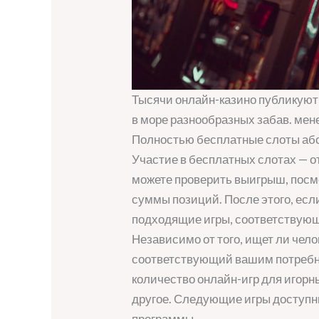
Тысячи онлайн-казино публикуют
в море разнообразных забав.
мене
Полностью бесплатные слоты абс
Участие в бесплатных слотах — о
можете проверить выигрыш, посмо
суммы позиций. После этого, есл
подходящие игры, соответствую
Независимо от того, ищет ли чел
соответствующий вашим потребно
количество онлайн-игр для игорны
другое. Следующие игры доступны
программы.