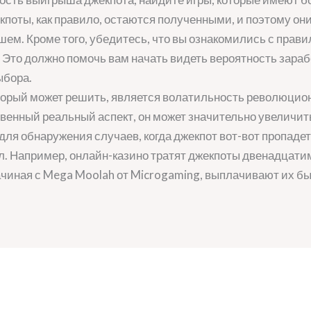
оты, как правило, остаются полученными, и поэтому они,
м. Кроме того, убедитесь, что вы ознакомились с правил
Это должно помочь вам начать видеть вероятность зараб
ыбора.
орый может решить, является волатильность революционн
ственный реальный аспект, он может значительно увелич
для обнаружения случаев, когда джекпот вот-вот пропадет
л. Например, онлайн-казино тратят джекпоты двенадцат
начиная с Mega Moolah от Microgaming, выплачивают их бы