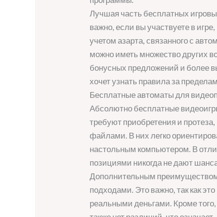
Лучшая часть бесплатных игровых
важно, если вы участвуете в игре
учетом азарта, связанного с авт
можно иметь множество других во
бонусных предложений и более вы
хочет узнать правила за пределам
Бесплатные автоматы для видео
Абсолютно бесплатные видеоигры
требуют приобретения и протеза,
файлами. В них легко ориентиров
настольным компьютером. В отли
позициями никогда не дают шанса
Дополнительным преимуществом и
подходами. Это важно, так как эт
реальными деньгами. Кроме того, 
также нет различий, что означае