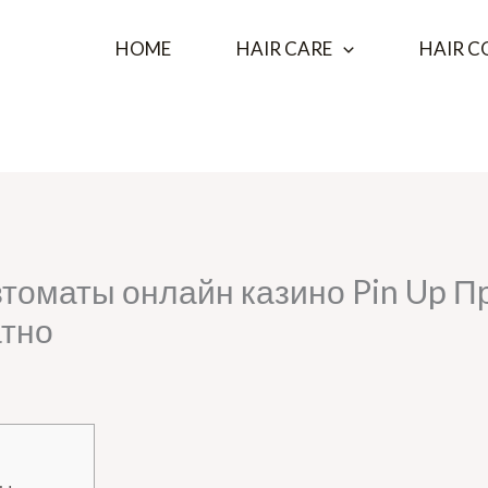
HOME
HAIR CARE
HAIR C
томаты онлайн казино Pin Up П
атно