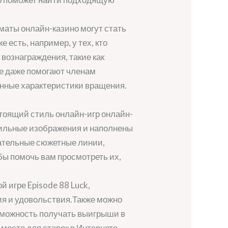
оматы онлайн-казино могут стать
есть, например, у тех, кто
 вознаграждения, такие как
ые даже помогают членам
анные характеристики вращения.
стоящий стиль онлайн-игр онлайн-
сильные изображения и наполнены
кательные сюжетные линии,
бы помочь вам просмотреть их,
 игре Episode 88 Luck,
ия и удовольствия.Также можно
зможность получать выигрыши в
место для ставок в Интернете,