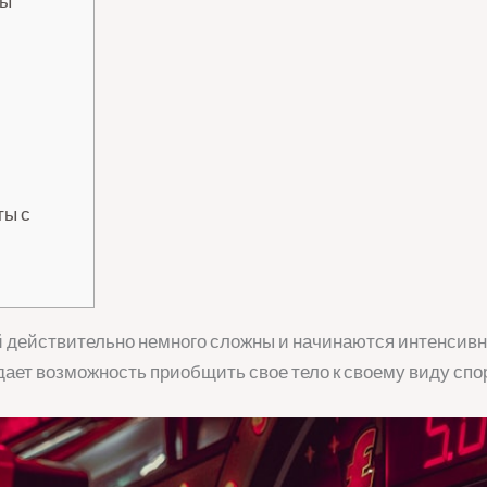
ты
ты с
й действительно немного сложны и начинаются интенсив
дает возможность приобщить свое тело к своему виду спор