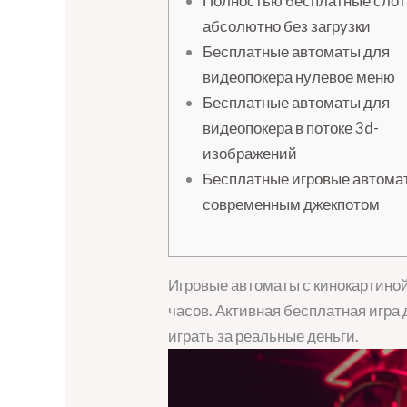
Полностью бесплатные сло
абсолютно без загрузки
Бесплатные автоматы для
видеопокера нулевое меню
Бесплатные автоматы для
видеопокера в потоке 3d-
изображений
Бесплатные игровые автома
современным джекпотом
Игровые автоматы с кинокартино
часов. Активная бесплатная игра 
играть за реальные деньги.