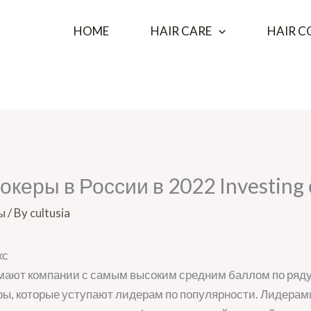
HOME
HAIR CARE
HAIR C
керы в России в 2022 Investing
ы
/ By
cultusia
ают компании с самым высоким средним баллом по ряду 
ры, которые уступают лидерам по популярности. Лидерам