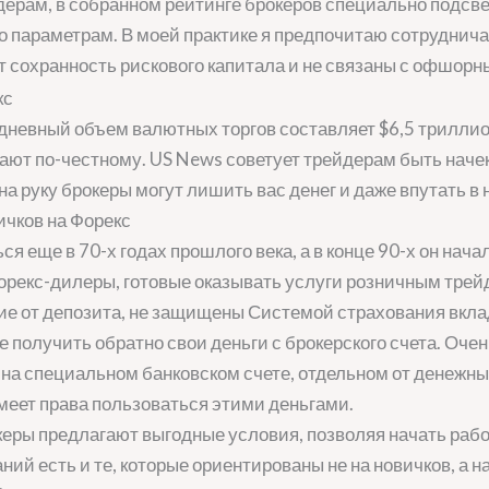
ерам, в собранном рейтинге брокеров специально подсв
по параметрам. В моей практике я предпочитаю сотрудни
 сохранность рискового капитала и не связаны с офшорн
невный объем валютных торгов составляет $6,5 триллион
грают по-честному. US News советует трейдерам быть наче
а руку брокеры могут лишить вас денег и даже впутать в 
ичков на Форекс
 еще в 70-х годах прошлого века, а в конце 90-х он нача
екс-дилеры, готовые оказывать услуги розничным трейде
ичие от депозита, не защищены Системой страхования вкла
е получить обратно свои деньги с брокерского счета. Оч
я на специальном банковском счете, отдельном от денежны
имеет права пользоваться этими деньгами.
керы предлагают выгодные условия, позволяя начать рабо
ий есть и те, которые ориентированы не на новичков, а н