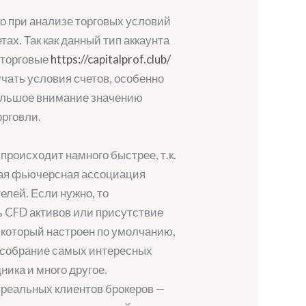
о при анализе торговых условий
ах. Так как данный тип аккаунта
 торговые
https://capitalprof.club/
учать условия счетов, особенно
большое внимание значению
орговли.
 происходит намного быстрее, т.к.
ная фьючерсная ассоциация
лей. Если нужно, то
 CFD активов или присутствие
 который настроен по умолчанию,
е собрание самых интересных
ика и много другое.
 реальных клиентов брокеров —