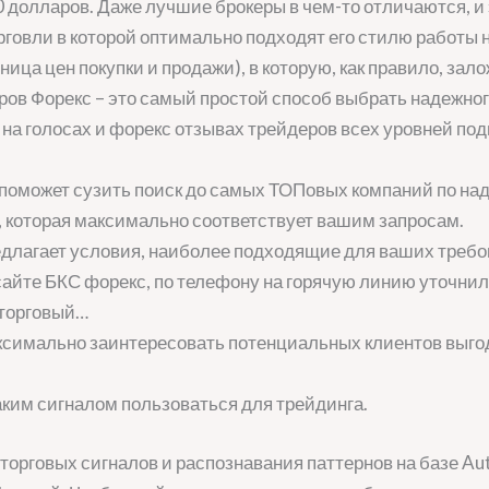
0 долларов. Даже лучшие брокеры в чем-то отличаются, и
рговли в которой оптимально подходят его стилю работы 
ница цен покупки и продажи), в которую, как правило, зал
ров Форекс – это самый простой способ выбрать надежног
 на голосах и форекс отзывах трейдеров всех уровней под
поможет сузить поиск до самых ТОПовых компаний по наде
, которая максимально соответствует вашим запросам.
едлагает условия, наиболее подходящие для ваших требов
айте БКС форекс, по телефону на горячую линию уточнил г
 торговый…
ксимально заинтересовать потенциальных клиентов выго
аким сигналом пользоваться для трейдинга.
торговых сигналов и распознавания паттернов на базе Au