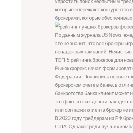
упростить поиск неопытным трейд
которые опережают конкурентов 
брокерами, которые обеспечивают
По данным журнала US News, ежед
это не значит, что все брокеры и
ненадежных компаний. Нечистые н
ТОП-5 рейтинга брокеров для нов
Рынок форекс начал формироваться
Федерации. Появились первые фор
брокерском счете в банке, в отл
банкротства банка клиент может н
тот факт, что их деньги находятс
или согласия клиента брокер не 
В 2023 году трейдерам из РФ бро
США. Однако среди лучших компан