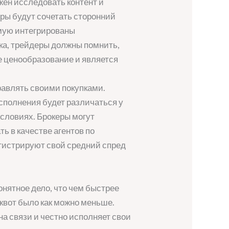
жен исследовать контент и
ры будут сочетать сторонний
мую интегрированы
ка, трейдеры должны помнить,
ое ценообразование и является
равлять своими покупками.
исполнения будет различаться у
условиях. Брокеры могут
ь в качестве агентов по
егистрируют свой средний спред
онятное дело, что чем быстрее
квот было как можно меньше.
на связи и честно исполняет свои