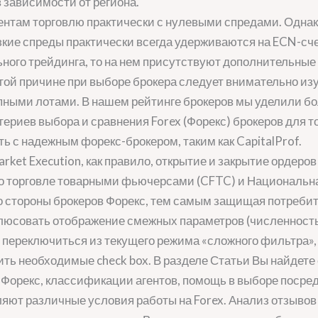
 зависимости от региона.
ентам торговлю практически с нулевыми спредами. Однак
кие спреды практически всегда удерживаются на ECN-счет
ного трейдинга, то на нем присутствуют дополнительные
этой причине при выборе брокера следует внимательно из
рупными лотами. В нашем рейтинге брокеров мы уделили 
ериев выбора и сравнения Forex (Форекс) брокеров для т
ть с надежным форекс-брокером, таким как CapitalProf.
arket Execution, как правило, открытие и закрытие ордеров
 по торговле товарными фьючерсами (CFTC) и Националь
 стороны брокеров Форекс, тем самым защищая потребите
люсовать отображение смежных параметров (численность
ю переключиться из текущего режима «сложного фильтра»,
ить необходимые check box. В разделе Статьи Вы найдет
Форекс, классификации агентов, помощь в выборе посредн
яют различные условия работы на Forex. Анализ отзывов