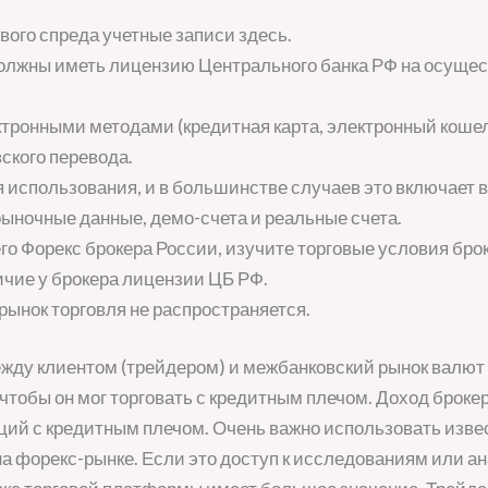
вого спреда учетные записи здесь.
должны иметь лицензию Центрального банка РФ на осуще
тронными методами (кредитная карта, электронный кошел
ского перевода.
 использования, и в большинстве случаев это включает в
рыночные данные, демо-счета и реальные счета.
го Форекс брокера России, изучите торговые условия брок
личие у брокера лицензии ЦБ РФ.
рынок торговля не распространяется.
ежду клиентом (трейдером) и межбанковский рынок валют (
чтобы он мог торговать с кредитным плечом. Доход броке
ий с кредитным плечом. Очень важно использовать извес
а форекс-рынке. Если это доступ к исследованиям или а