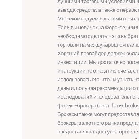
лучшими торговыми условиями и
вывода средств, а также с перво
Мы рекомендуем ознакомиться с
Если вы новичок на Форексе, и/ил
необходимо сделать – это выбрат
торговли на международном валют
Хороший провайдер должен обла
инвестиции. Мы достаточно погово
инструкции по открытию счета, с
использовать его, чтобы узнать, 
деньги, получая рекомендации о 
исследований и, следовательно, 
форекс-брокера (англ. forex broker
Брокеры также могут предоставл
брокеры валютного рынка предлаг
предоставляют доступ к торговл