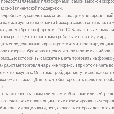
 предоставляемыми платформами, самой высокой скорос
классной клиентской поддержкой.
 подробным руководством, описывающим универсальный м
и вам затруднительно найти брокера самостоятельно, то 
ь лучшего брокера форекс из Топ 10. Финансовые компан
ном рынке (Forex) частным трейдерам по всему миру.
дать определенными характеристиками, гарантирующими
ри о форекс-брокерах в целом и о критериях их выбора, 
 помощью которой вы сможете начать торговать на форекс 
как работает торговля на рынке Форекс, и при этом иметь 
том, что покупать. Опытные трейдеры могут использовать 
экономить время. Для того чтобы торговать валютой, нео
).
ять заинтересованным клиентам мобильные или веб-реше
ают счета как с плавающим, так и с фиксированным спред
е бинарными опционами, популярность которых достаточн