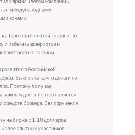
етили ярким цветом компании,
чать с международными
ыми зонами.
а. Торговля валютой законна, но
ку и избегать аферистов и
неприятности с законом.
л развитие в Российской
рам. Важно знать, что деньги на
дов. Поэтому в случае
ень важным для клиентов является
х средств брокера. Без поручения
ту на бирже с 1-10 долларов
а более опытных участников