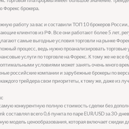
кс торговой платформы имеет большое значение. Трейд
ю Форекс брокера.
ную работу за вас и составили ТОП 10 брокеров России,
ающие клиентов из РФ. Все они работают более 5 лет, 
агают самые выгодные условия торговли на рынке Форе
сложный процесс, ведь нужно проанализировать торговые
ансовые услуги по торговле на Форекс. К тому же не все 
 оптимальными условиями может занять очень много врем
жные российские компании и зарубежные брокеры по верси
каждого трейдера свои приоритеты, к тому же, даже из л
 самую конкурентную полную стоимость сделки без допол
k составлял всего 0,6 пункта по паре EUR/USD за 30-дне
ую модель ценообразования, которая включает скидки дл