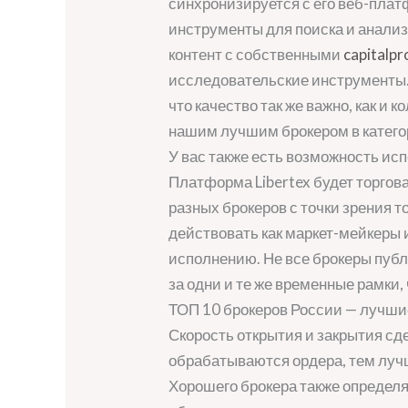
синхронизируется с его веб-плат
инструменты для поиска и анали
контент с собственными
capitalpr
исследовательские инструменты.
что качество так же важно, как и
нашим лучшим брокером в катего
У вас также есть возможность ис
Платформа Libertex будет торгов
разных брокеров с точки зрения т
действовать как маркет-мейкеры 
исполнению. Не все брокеры публ
за одни и те же временные рамки,
ТОП 10 брокеров России — лучшие
Скорость открытия и закрытия сде
обрабатываются ордера, тем лучш
Хорошего брокера также определя