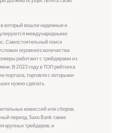
еры должны осуществлять свою
 в который вошли надежные и
регулируются международными
кс. Самостоятельный поиск
 условии огромного количества
брокеры работают с трейдерами из
ени. В 2023 году в ТОП рейтинга
и портала, торговля с которыми
учших нужно сделать
нительных комиссий или сборов.
вный период. Saxo Bank также
я крупных трейдеров, и