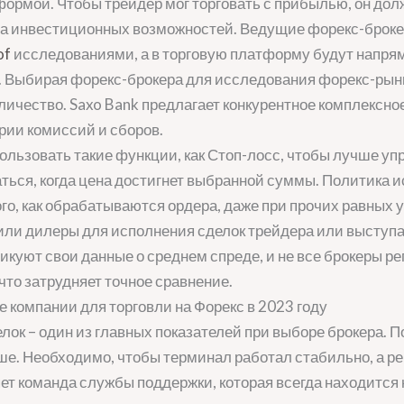
формой. Чтобы трейдер мог торговать с прибылью, он дол
за инвестиционных возможностей. Ведущие форекс-броке
of
исследованиями, а в торговую платформу будут напря
 Выбирая форекс-брокера для исследования форекс-рын
 количество. Saxo Bank предлагает конкурентное комплексн
рии комиссий и сборов.
пользовать такие функции, как Стоп-лосс, чтобы лучше уп
аться, когда цена достигнет выбранной суммы. Политика 
ого, как обрабатываются ордера, даже при прочих равных 
или дилеры для исполнения сделок трейдера или выступат
икуют свои данные о среднем спреде, и не все брокеры р
 что затрудняет точное сравнение.
 компании для торговли на Форекс в 2023 году
лок – один из главных показателей при выборе брокера. П
е. Необходимо, чтобы терминал работал стабильно, а ре
ет команда службы поддержки, которая всегда находится 