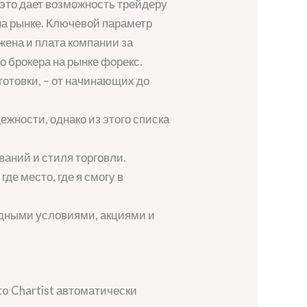
 это дает возможность трейдеру
на рынке. Ключевой параметр
ожена и плата компании за
о брокера на рынке форекс.
готовки, – от начинающих до
жности, однако из этого списка
аний и стиля торговли.
де место, где я смогу в
дными условиями, акциями и
to Chartist автоматически