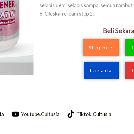
selapis demi selapis sampai semua rambut 
6. Oleskan cream step 2.
Beli Sekar
Shoppee
T
Lazada
ia
Youtube.Cultusia
Tiktok.Cultusia