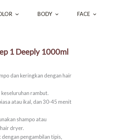
OLOR
BODY
FACE
ep 1 Deeply 1000ml​
ampo dan keringkan dengan hair
a keseluruhan rambut.
biasa atau ikal, dan 30-45 menit
gunakan shampo atau
air dryer.
 dengan pengambilan tipis,