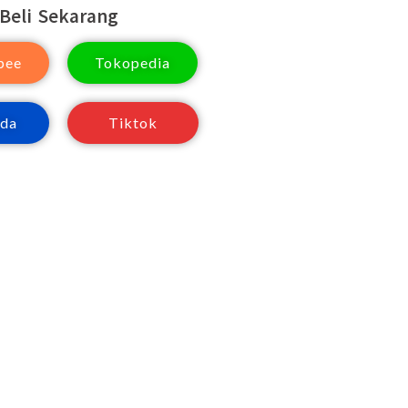
Beli Sekarang
pee
Tokopedia
ada
Tiktok