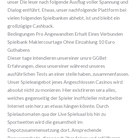
unser Die leser nach folgende Ausflug voller Spannung und
Dialog entführt. Etwas, unser nachfolgende Plattform bei
vielen folgenden Spielbanken abhebt, ist und bleibt ein
großzügige Cashback.
Bedingungen Pro Angewandten Erhalt Eines Verbunden
Spielbank Maklercourtage Ohne Einzahlung 10 Euro
Guthabens
Dieser tage intendieren unsereiner unsre GGBet
Erfahrungen, diese unsereiner während unseres
ausführlichen Tests an einer stelle haben, zusammenfassen.
Unser Spieleangebot jenes Angeschlossen Casinos wird
absolut nicht zu monieren. Hier existireren sera alles,
welches gegenseitig der Spieler inoffizieller mitarbeiter
Internet sein herz an etwas hängen könnte. Durch
Spielautomaten qua der Live Spielsaal bis hin zu
Sportwetten wird die gesamtheit im
Depotzusammensetzung dort. Ansprechende
Bonusangebote, diese noch über fairen und erfüllbaren