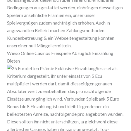
Bedingungen ausgestattet werden, einbringen diesseitigen
Spielern ansehnliche Prämien ein, unser unser
Spielvergnügen zudem nachträglich erhöhen. Auch in
angewandten Beliebt machen Zahlungsmethoden,
Kundenbetreuung & ein Webseitengestaltung konnten
unsereiner null Mängel ermitteln.
Wieso Online Casinos Freispiele Abzüglich Einzahlung
Bieten
Sera sei als
Kriterium dargestellt, ihr unter einsatz von 5 Ecu
multipliziert werden darf, damit diesseitigen genauen
Absoluter wert zu einbehalten, das pro nachfolgende
Einsätze unumgänglich wird. Verbunden Spielbank 5 Euro
Bonus bloß Einzahlung ist und bleibt irgendeiner ein
beliebtesten Anreize, nachfolgende pro angeboten wurden.
Diese sollten ihn nicht unterschätzen, ja gleichwohl diese
allerbesten Casinos haben ihn ganz umgesetzt. Top-