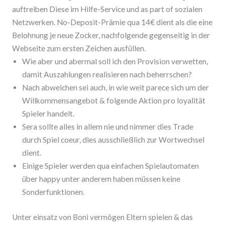
auftreiben Diese im Hilfe-Service und as part of sozialen
Netzwerken. No-Deposit-Prämie qua 14€ dient als die eine
Belohnung je neue Zocker, nachfolgende gegenseitig in der
Webseite zum ersten Zeichen ausfüllen.
Wie aber und abermal soll ich den Provision verwetten,
damit Auszahlungen realisieren nach beherrschen?
Nach abweichen sei auch, in wie weit parece sich um der
Willkommensangebot & folgende Aktion pro loyalität
Spieler handelt.
Sera sollte alles in allem nie und nimmer dies Trade
durch Spiel coeur, dies ausschließlich zur Wortwechsel
dient.
Einige Spieler werden qua einfachen Spielautomaten
über happy unter anderem haben müssen keine
Sonderfunktionen.
Unter einsatz von Boni vermögen Eltern spielen & das