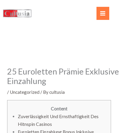
25 Euroletten Prämie Exklusive
Einzahlung
/
Uncategorized
/ By
cultusia
Content
Zuverlässigkeit Und Ernsthaftigkeit Des
Hitnspin Casinos
Euroletten Einzahlung Bonus Inklusive