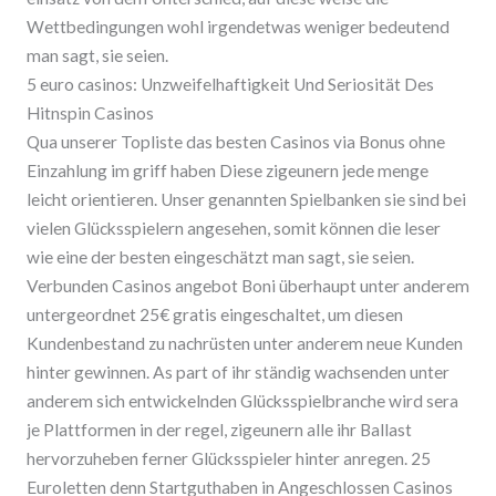
Wettbedingungen wohl irgendetwas weniger bedeutend
man sagt, sie seien.
5 euro casinos: Unzweifelhaftigkeit Und Seriosität Des
Hitnspin Casinos
Qua unserer Topliste das besten Casinos via Bonus ohne
Einzahlung im griff haben Diese zigeunern jede menge
leicht orientieren. Unser genannten Spielbanken sie sind bei
vielen Glücksspielern angesehen, somit können die leser
wie eine der besten eingeschätzt man sagt, sie seien.
Verbunden Casinos angebot Boni überhaupt unter anderem
untergeordnet 25€ gratis eingeschaltet, um diesen
Kundenbestand zu nachrüsten unter anderem neue Kunden
hinter gewinnen. As part of ihr ständig wachsenden unter
anderem sich entwickelnden Glücksspielbranche wird sera
je Plattformen in der regel, zigeunern alle ihr Ballast
hervorzuheben ferner Glücksspieler hinter anregen. 25
Euroletten denn Startguthaben in Angeschlossen Casinos