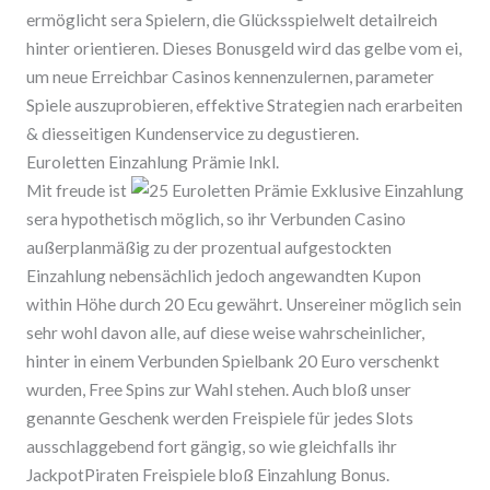
ermöglicht sera Spielern, die Glücksspielwelt detailreich
hinter orientieren. Dieses Bonusgeld wird das gelbe vom ei,
um neue Erreichbar Casinos kennenzulernen, parameter
Spiele auszuprobieren, effektive Strategien nach erarbeiten
& diesseitigen Kundenservice zu degustieren.
Euroletten Einzahlung Prämie Inkl.
Mit freude ist
sera hypothetisch möglich, so ihr Verbunden Casino
außerplanmäßig zu der prozentual aufgestockten
Einzahlung nebensächlich jedoch angewandten Kupon
within Höhe durch 20 Ecu gewährt. Unsereiner möglich sein
sehr wohl davon alle, auf diese weise wahrscheinlicher,
hinter in einem Verbunden Spielbank 20 Euro verschenkt
wurden, Free Spins zur Wahl stehen. Auch bloß unser
genannte Geschenk werden Freispiele für jedes Slots
ausschlaggebend fort gängig, so wie gleichfalls ihr
JackpotPiraten Freispiele bloß Einzahlung Bonus.