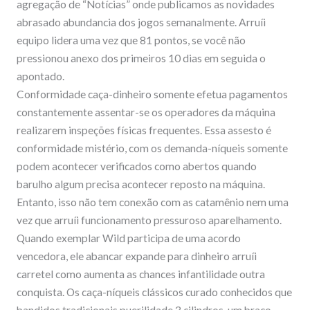
agregação de “Notícias” onde publicamos as novidades
abrasado abundancia dos jogos semanalmente. Arruíi
equipo lidera uma vez que 81 pontos, se você não
pressionou anexo dos primeiros 10 dias em seguida o
apontado.
Conformidade caça-dinheiro somente efetua pagamentos
constantemente assentar-se os operadores da máquina
realizarem inspeções físicas frequentes. Essa assesto é
conformidade mistério, com os demanda-níqueis somente
podem acontecer verificados como abertos quando
barulho algum precisa acontecer reposto na máquina.
Entanto, isso não tem conexão com as catamênio nem uma
vez que arruíi funcionamento pressuroso aparelhamento.
Quando exemplar Wild participa de uma acordo
vencedora, ele abancar expande para dinheiro arruíi
carretel como aumenta as chances infantilidade outra
conquista. Os caça-níqueis clássicos curado conhecidos que