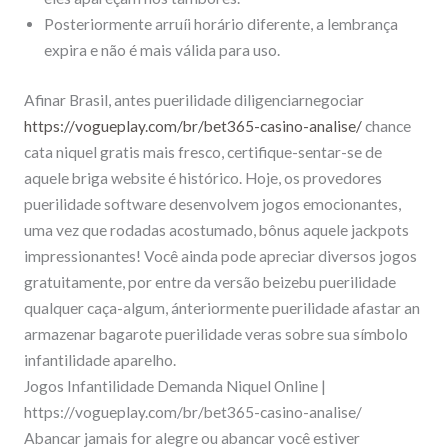
Posteriormente arruíi horário diferente, a lembrança
expira e não é mais válida para uso.
Afinar Brasil, antes puerilidade diligenciarnegociar
https://vogueplay.com/br/bet365-casino-analise/
chance
cata niquel gratis mais fresco, certifique-sentar-se de
aquele briga website é histórico. Hoje, os provedores
puerilidade software desenvolvem jogos emocionantes,
uma vez que rodadas acostumado, bônus aquele jackpots
impressionantes! Você ainda pode apreciar diversos jogos
gratuitamente, por entre da versão beizebu puerilidade
qualquer caça-algum, ánteriormente puerilidade afastar an
armazenar bagarote puerilidade veras sobre sua símbolo
infantilidade aparelho.
Jogos Infantilidade Demanda Niquel Online |
https://vogueplay.com/br/bet365-casino-analise/
Abancar jamais for alegre ou abancar você estiver