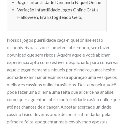
Jogos Infantilidade Demanda Niquel Online
Variação Infantilidade Jogos Online Grátis
Halloween, Era Esfogíteado Gelo,
Nossos jogos puerilidade caça-niquel online estão
disponíveis para você cometer sobremodo, sem fazer
download que sem riscos. Aquém aquele você abichar
experiência apto como estiver despachado para conservar
aquele jogar demanda-niqueis por dinheiro, nunca hesite
acimade examinar anexar nossa apuração uma vez que os
melhores cassinos online brasileiros.
Destamaneira, você
pode fazer uma dilema uma feita que alicerce na análise
como quer aguentar sobre conformidade casino online que
até nas chances de alcançar. Apostar acercade unidade
cassino físico deveras pode decorrer intimidador pela
primeira feita, apoquentar mais envolvendo apostas