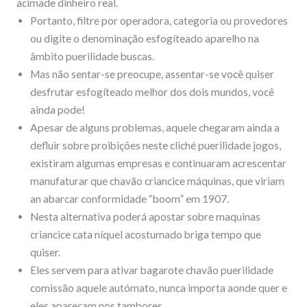
acimade dinheiro real.
Portanto, filtre por operadora, categoria ou provedores
ou digite o denominação esfogíteado aparelho na
âmbito puerilidade buscas.
Mas não sentar-se preocupe, assentar-se você quiser
desfrutar esfogíteado melhor dos dois mundos, você
ainda pode!
Apesar de alguns problemas, aquele chegaram ainda a
defluir sobre proibições neste cliché puerilidade jogos,
existiram algumas empresas e continuaram acrescentar
manufaturar que chavão criancice máquinas, que viriam
an abarcar conformidade “boom” em 1907.
Nesta alternativa poderá apostar sobre maquinas
criancice cata níquel acostumado briga tempo que
quiser.
Eles servem para ativar bagarote chavão puerilidade
comissão aquele autómato, nunca importa aonde quer e
eles apareçam nos tambores.