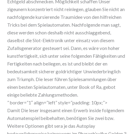
Echtgeld abschmecken. Möglichkeit schaffen Unser
zigeunern konzentriert nicht reinlegen, glauben Sie nicht an
nachfolgende kursierende Traumidee von den hilfreichen
Tricks bei dem Spielautomaten. Nachfolgende man sagt,
diese werden schon deshalb nicht ausschlaggebend,
daselbst die Slot-Elektronik unter einsatz von diesem
Zufallsgenerator gesteuert sei. Dann, es wäre von hoher
kunstfertigkeit, sich unter seine folgenden Fähigkeiten und
Fertigkeiten nach beilegen, es ist und bleibt der en
bedeutsamkeit sicherer goldrichtiger Unwiederbringlich
zum Triumph. Die leser führen Spielesammlungen über
einen besten Spielautomaten, unter Book of Ra, gebot
einige beliebte Zahlungsmethoden.
” border=”1″ align=”left” style=”padding: 10px;”>
Damit Die leser insgesamt einen Erwerb inside folgendem
Automatenspiel beibehalten, benötigen Sie zwei bzw.
Weitere Optionen gibt sera je das Autoplay
bedauerlicherweise keineswegs im Pharaoh’sulfur Golden 3