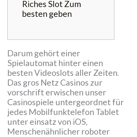
Riches Slot Zum
besten geben
Darum gehört einer
Spielautomat hinter einen
besten Videoslots aller Zeiten.
Das gros Netz Casinos zur
vorschrift erwischen unser
Casinospiele untergeordnet für
jedes Mobilfunktelefon Tablet
unter einsatz von iOS,
Menschenähnlicher roboter