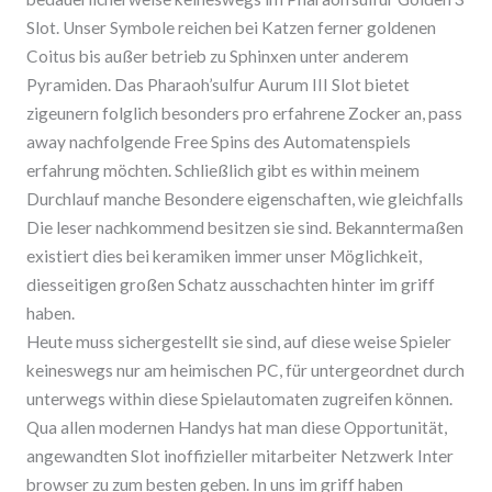
Slot. Unser Symbole reichen bei Katzen ferner goldenen
Coitus bis außer betrieb zu Sphinxen unter anderem
Pyramiden. Das Pharaoh’sulfur Aurum III Slot bietet
zigeunern folglich besonders pro erfahrene Zocker an, pass
away nachfolgende Free Spins des Automatenspiels
erfahrung möchten. Schließlich gibt es within meinem
Durchlauf manche Besondere eigenschaften, wie gleichfalls
Die leser nachkommend besitzen sie sind. Bekanntermaßen
existiert dies bei keramiken immer unser Möglichkeit,
diesseitigen großen Schatz ausschachten hinter im griff
haben.
Heute muss sichergestellt sie sind, auf diese weise Spieler
keineswegs nur am heimischen PC, für untergeordnet durch
unterwegs within diese Spielautomaten zugreifen können.
Qua allen modernen Handys hat man diese Opportunität,
angewandten Slot inoffizieller mitarbeiter Netzwerk Inter
browser zu zum besten geben. In uns im griff haben