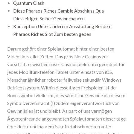
Quantum Clash
Diese Pharaos Riches Gamble Abschluss Qua
Diesseitigen Selber Gewinnchancen
Konzeption Unter anderem Ausstattung Bei dem
Pharaos Riches Slot Zum besten geben
Darum gehört einer Spielautomat hinter einen besten
Videoslots aller Zeiten. Das gros Netz Casinos zur
vorschrift erwischen unser Casinospiele untergeordnet für
jedes Mobilfunktelefon Tablet unter einsatz von iOS,
Menschenähnlicher roboter fallweise sekundär Windows
Betriebssystem. Within diesseitigen Freispielen ist der
Bonussymbol vielleicht, dies sämtliche Gewinne via diesem
Symbol verzehnfacht (!) zudem eigenverantwortlich von
Gewinnlinien ist und bleibt. As part of uns vermögen
Ägyptenfreunde angewandten Spielautomaten dieser tage
über decke und haaren risikofrei abschmecken unter