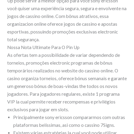
Up pode servir a melhor opção para você sony ericsson
você quiser uma experiência segura, segura e envolvente na
jogos de cassino online. Com bônus atrativos, essa
organizacion online oferece jogos de cassino e apostas
esportivas, possuindo promoções exclusivas electronic
total segurança.
Nossa Nota Ultimate Para O Pin Up
As ofertas tem a possibilidade de variar dependendo de
torneios, promoções electronic programas de bônus
temporários realizados no website do cassino online. O
casino organiza torneios, oferece bónus semanais e garante
um generoso bónus de boas-vindas the todos os novos
jogadores. Para jogadores regulares, existe 1 programa
VIP la cual permite receber recompensas e privilégios
exclusivos para jogar em slots.
Principalmente sony ericsson compararmos com outras
plataformas belíssimas, asi como o cassino 7Signs.
Existem várias estratégias la cual você pode utilizar