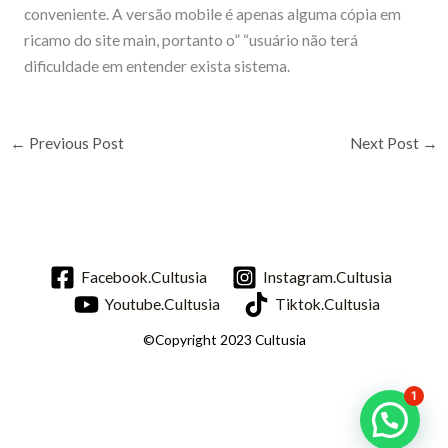
conveniente. A versão mobile é apenas alguma cópia em
ricamo do site main, portanto o” “usuário não terá
dificuldade em entender exista sistema.
←
Previous Post
Next Post
→
Facebook.Cultusia
Instagram.Cultusia
Youtube.Cultusia
Tiktok.Cultusia
©Copyright 2023 Cultusia
1
Chat Admin disini!