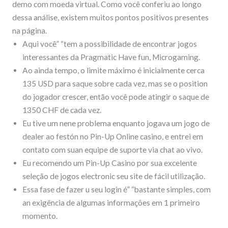
demo com moeda virtual. Como você conferiu ao longo
dessa análise, existem muitos pontos positivos presentes
na página.
Aqui você” “tem a possibilidade de encontrar jogos
interessantes da Pragmatic Have fun, Microgaming.
Ao ainda tempo, o limite máximo é inicialmente cerca
135 USD para saque sobre cada vez, mas se o position
do jogador crescer, então você pode atingir o saque de
1350 CHF de cada vez.
Eu tive um nene problema enquanto jogava um jogo de
dealer ao festón no Pin-Up Online casino, e entrei em
contato com suan equipe de suporte via chat ao vivo.
Eu recomendo um Pin-Up Casino por sua excelente
seleção de jogos electronic seu site de fácil utilização.
Essa fase de fazer u seu login é” “bastante simples, com
an exigência de algumas informações em 1 primeiro
momento.