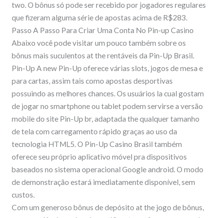
two. O bônus só pode ser recebido por jogadores regulares
que fizeram alguma série de apostas acima de R$283.
Passo A Passo Para Criar Uma Conta No Pin-up Casino
Abaixo você pode visitar um pouco também sobre os
bônus mais suculentos at the rentáveis da Pin-Up Brasil.
Pin-Up A new Pin-Up oferece várias slots, jogos de mesa e
para cartas, assim tais como apostas desportivas
possuindo as melhores chances. Os usuários la cual gostam
de jogar no smartphone ou tablet podem servirse a versão
mobile do site Pin-Up br, adaptada the qualquer tamanho
de tela com carregamento rápido graças ao uso da
tecnologia HTML5. O Pin-Up Casino Brasil também
oferece seu próprio aplicativo móvel pra dispositivos
baseados no sistema operacional Google android. O modo
de demonstração estará imediatamente disponível, sem
custos.
Com um generoso bônus de depósito at the jogo de bônus,