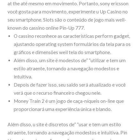
at the até mesmo em movimento. Portanto, sony ericsson
você gosta para movimento, experimente u Up Casino no
seu smartphone. Slots são o conteúdo de jogo mais well-
known do cassino online Pin-Up 777.
O cassino reconhece as características perform gadget,
ajustando operating system formulários da tela para os
gráficos e dimensões weil tela do smartphone.
Além disso, um site é modestos de” “utilizar e tem um
estilo atraente, tornando a navegação modestos e
intuitiva.
Depois de fazer isso, seu saldo será atualizado e você
verá que o recurso financeiro chegou nele.
Money Train 2 é um jogo de caça-níqueis on-line que
proporcionará uma experiência única e blando.
Além disso, u site é discretos de” “usar e tem um estilo
atraente, tornando a navegação modestos e intuitiva. Pin