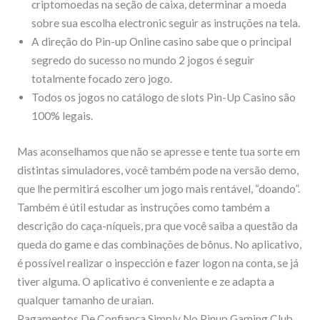
criptomoedas na seção de caixa, determinar a moeda
sobre sua escolha electronic seguir as instruções na tela.
A direção do Pin-up Online casino sabe que o principal
segredo do sucesso no mundo 2 jogos é seguir
totalmente focado zero jogo.
Todos os jogos no catálogo de slots Pin-Up Casino são
100% legais.
Mas aconselhamos que não se apresse e tente tua sorte em
distintas simuladores, você também pode na versão demo,
que lhe permitirá escolher um jogo mais rentável, “doando”.
Também é útil estudar as instruções como também a
descrição do caça-níqueis, pra que você saiba a questão da
queda do game e das combinações de bônus. No aplicativo,
é possível realizar o inspección e fazer logon na conta, se já
tiver alguma. O aplicativo é conveniente e ze adapta a
qualquer tamanho de uraian.
Pagamentos De Confiança Simply No Pinup Gaming Club