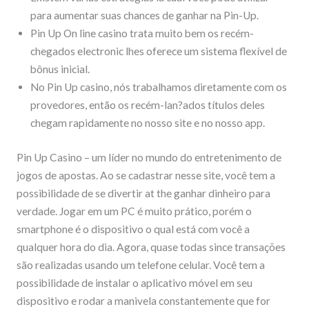
para aumentar suas chances de ganhar na Pin-Up.
Pin Up On line casino trata muito bem os recém-
chegados electronic lhes oferece um sistema flexível de
bônus inicial.
No Pin Up casino, nós trabalhamos diretamente com os
provedores, então os recém-lan?ados títulos deles
chegam rapidamente no nosso site e no nosso app.
Pin Up Casino – um líder no mundo do entretenimento de
jogos de apostas. Ao se cadastrar nesse site, você tem a
possibilidade de se divertir at the ganhar dinheiro para
verdade. Jogar em um PC é muito prático, porém o
smartphone é o dispositivo o qual está com você a
qualquer hora do dia. Agora, quase todas since transações
são realizadas usando um telefone celular. Você tem a
possibilidade de instalar o aplicativo móvel em seu
dispositivo e rodar a manivela constantemente que for