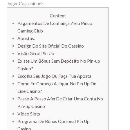
Jogar Caça-níqueis
Content
Pagamentos De Confiança Zero Pinup
Gaming Club
Apostas:
Design Do Site Oficial Do Cassino
Visão Geral Pin Up
Existe Um Bônus Sem Depósito No Pin-up
Casino?
Escolha Seu Jogo Ou Faça Tua Aposta
Como Eu Começo A Jogar No Pin Up On
Line Casino?
Passo A Passo Afin De Criar Uma Conta No
Pin-up Casino
Vídeo Slots
Programa De Bônus Opcional Pin Up
Casino