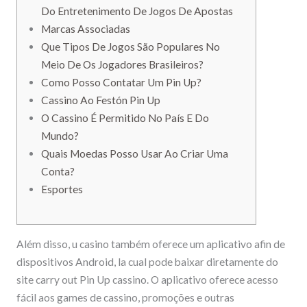
Do Entretenimento De Jogos De Apostas
Marcas Associadas
Que Tipos De Jogos São Populares No
Meio De Os Jogadores Brasileiros?
Como Posso Contatar Um Pin Up?
Cassino Ao Festón Pin Up
O Cassino É Permitido No País E Do
Mundo?
Quais Moedas Posso Usar Ao Criar Uma
Conta?
Esportes
Além disso, u casino também oferece um aplicativo afin de
dispositivos Android, la cual pode baixar diretamente do
site carry out Pin Up cassino. O aplicativo oferece acesso
fácil aos games de cassino, promoções e outras