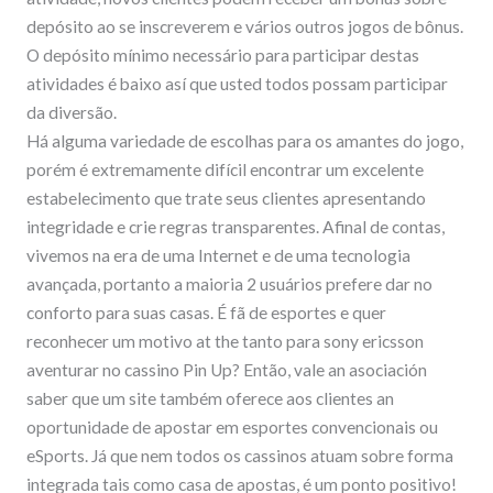
depósito ao se inscreverem e vários outros jogos de bônus.
O depósito mínimo necessário para participar destas
atividades é baixo así que usted todos possam participar
da diversão.
Há alguma variedade de escolhas para os amantes do jogo,
porém é extremamente difícil encontrar um excelente
estabelecimento que trate seus clientes apresentando
integridade e crie regras transparentes. Afinal de contas,
vivemos na era de uma Internet e de uma tecnologia
avançada, portanto a maioria 2 usuários prefere dar no
conforto para suas casas. É fã de esportes e quer
reconhecer um motivo at the tanto para sony ericsson
aventurar no cassino Pin Up? Então, vale an asociación
saber que um site também oferece aos clientes an
oportunidade de apostar em esportes convencionais ou
eSports. Já que nem todos os cassinos atuam sobre forma
integrada tais como casa de apostas, é um ponto positivo!