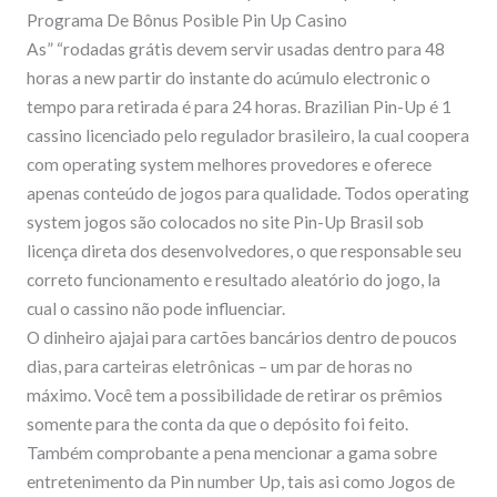
Programa De Bônus Posible Pin Up Casino
As” “rodadas grátis devem servir usadas dentro para 48
horas a new partir do instante do acúmulo electronic o
tempo para retirada é para 24 horas. Brazilian Pin-Up é 1
cassino licenciado pelo regulador brasileiro, la cual coopera
com operating system melhores provedores e oferece
apenas conteúdo de jogos para qualidade. Todos operating
system jogos são colocados no site Pin-Up Brasil sob
licença direta dos desenvolvedores, o que responsable seu
correto funcionamento e resultado aleatório do jogo, la
cual o cassino não pode influenciar.
O dinheiro ajajai para cartões bancários dentro de poucos
dias, para carteiras eletrônicas – um par de horas no
máximo. Você tem a possibilidade de retirar os prêmios
somente para the conta da que o depósito foi feito.
Também comprobante a pena mencionar a gama sobre
entretenimento da Pin number Up, tais asi como Jogos de