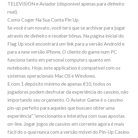
TELEVISION e Aviador (disponível apenas para dinheiro
real).
Como Coger Na Sua Conta Pin Up
Se você é um novato, você terá que se archivar para jogar
através de dinheiro e receber bônus. Na página inicial do
Flag Up você encontrará um link para a versão Android e
para a new versão iPhone. O cliente do game num PC
funciona tanto em personal computers quanto em
notebooks. Hoje, este application é compatível com os
sistemas operacionais Mac OS e Windows.
E com 1 depósito mínimo de apenas €10, todos os
jogadores podem desfrutar da experiência do cassino, não
importando seu orçamento. O Aviator Game é o cassino
pin-up perfeito para aqueles que buscam obter uma
experiência” “emocionante e interativa com suas apostas
on-line. Jogar jogos de cassino em corrente agora é mais
fácil do o qual nunca com a versão móvel do Pin-Up Casino.