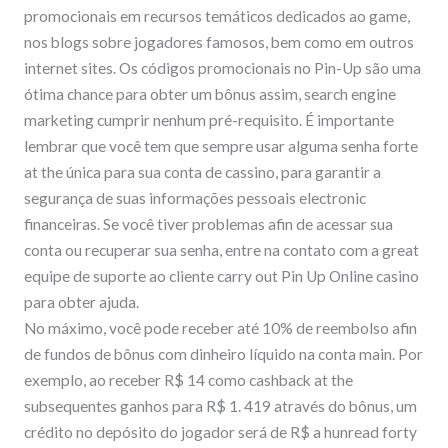
promocionais em recursos temáticos dedicados ao game,
nos blogs sobre jogadores famosos, bem como em outros
internet sites. Os códigos promocionais no Pin-Up são uma
ótima chance para obter um bônus assim, search engine
marketing cumprir nenhum pré-requisito. É importante
lembrar que você tem que sempre usar alguma senha forte
at the única para sua conta de cassino, para garantir a
segurança de suas informações pessoais electronic
financeiras. Se você tiver problemas afin de acessar sua
conta ou recuperar sua senha, entre na contato com a great
equipe de suporte ao cliente carry out Pin Up Online casino
para obter ajuda.
No máximo, você pode receber até 10% de reembolso afin
de fundos de bônus com dinheiro líquido na conta main. Por
exemplo, ao receber R$ 14 como cashback at the
subsequentes ganhos para R$ 1. 419 através do bônus, um
crédito no depósito do jogador será de R$ a hunread forty