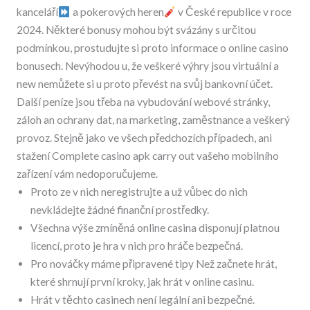
kanceláří
a pokerových heren
v České republice v roce
2024. Některé bonusy mohou být svázány s určitou
podmínkou, prostudujte si proto informace o online casino
bonusech. Nevýhodou u, že veškeré výhry jsou virtuální a
new nemůžete si u proto převést na svůj bankovní účet.
Další peníze jsou třeba na vybudování webové stránky,
záloh an ochrany dat, na marketing, zaměstnance a veškerý
provoz. Stejně jako ve všech předchozích případech, ani
stažení Complete casino apk carry out vašeho mobilního
zařízení vám nedoporučujeme.
Proto ze v nich neregistrujte a už vůbec do nich
nevkládejte žádné finanční prostředky.
Všechna výše zmíněná online casina disponují platnou
licencí, proto je hra v nich pro hráče bezpečná.
Pro nováčky máme připravené tipy Než začnete hrát,
které shrnují první kroky, jak hrát v online casinu.
Hrát v těchto casinech není legální ani bezpečné.