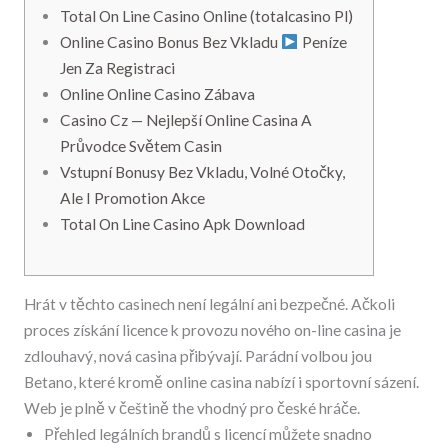
Total On Line Casino Online (totalcasino Pl)
Online Casino Bonus Bez Vkladu
Peníze
Jen Za Registraci
Online Online Casino Zábava
Casino Cz — Nejlepší Online Casina A
Průvodce Světem Casin
Vstupní Bonusy Bez Vkladu, Volné Otočky,
Ale I Promotion Akce
Total On Line Casino Apk Download
Hrát v těchto casinech není legální ani bezpečné. Ačkoli
proces získání licence k provozu nového on-line casina je
zdlouhavý, nová casina přibývají. Parádní volbou jou
Betano, které kromě online casina nabízí i sportovní sázení.
Web je plně v češtině the vhodný pro české hráče.
Přehled legálních brandů s licencí můžete snadno