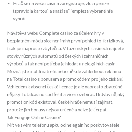
Hráč se na webu casina zaregistruje, vloží peníze
(zpravidla kartou) a snaží se” “empieza vybrané hře
vyhrát.
Návštěva webu Complete casino za účelem hry v
bezplatném módu sice není mhh první pohled tolik riziková,
i tak jou naprosto zbytečná. V tuzemských casinech najdete
stovky různých automatů od českých i zahraničních
výrobců a tak není potřeba je hledat u nelegálních casin.
Možná jste mohli natrefit nebo někde zahlédnout reklamu
na Total casino s bonusem a promokódem pro jeho získání.
Vzhledem k absenci české licence je ale naprosto zbytečné
nějaký Totalcasino cod řešit a více rozebírat. I kdyby nějaký
promotion kód existoval, české hráče nemusí zajímat,
protože jim bonusy nejsou určené a nelze je čerpat.
Jak Funguje Online Casino?
Mít ve svém telefonu apku od nelegálního poskytovatele