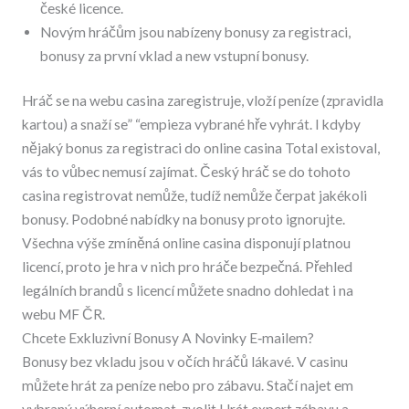
české licence.
Novým hráčům jsou nabízeny bonusy za registraci,
bonusy za první vklad a new vstupní bonusy.
Hráč se na webu casina zaregistruje, vloží peníze (zpravidla
kartou) a snaží se” “empieza vybrané hře vyhrát. I kdyby
nějaký bonus za registraci do online casina Total existoval,
vás to vůbec nemusí zajímat. Český hráč se do tohoto
casina registrovat nemůže, tudíž nemůže čerpat jakékoli
bonusy. Podobné nabídky na bonusy proto ignorujte.
Všechna výše zmíněná online casina disponují platnou
licencí, proto je hra v nich pro hráče bezpečná. Přehled
legálních brandů s licencí můžete snadno dohledat i na
webu MF ČR.
Chcete Exkluzivní Bonusy A Novinky E‑mailem?
Bonusy bez vkladu jsou v očích hráčů lákavé. V casinu
můžete hrát za peníze nebo pro zábavu. Stačí najet em
vybraný výherní automat, zvolit Hrát expert zábavu a