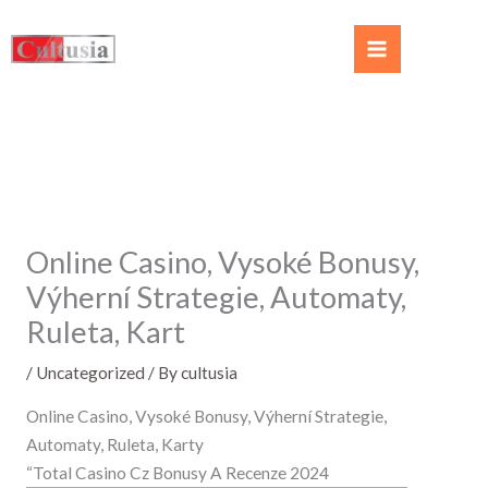
Online Casino, Vysoké Bonusy,
Výherní Strategie, Automaty,
Ruleta, Kart
/
Uncategorized
/ By
cultusia
Online Casino, Vysoké Bonusy, Výherní Strategie,
Automaty, Ruleta, Karty
“Total Casino Cz Bonusy A Recenze 2024