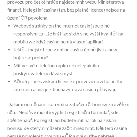
provozu pro české hráče najdete mhh webu Ministerstva
financí. Nelegální casina (tzn. bez platné licence) nejsou na
území ČR povolena.
Webové stránky on the internet casin jsou plně
responsivní tzn., že hrát lze sixth v nejvyšší kvalitě i na
mobilu we když casino nemá vlastní aplikaci.
Ještě si nejste hrou v online casinu úplně jistí a new
bojíte se prohry?
Mít ve svém telefonu apku od nelegálního
poskytovatele nedává smysl.
Ačkoli proces získání licence e provozu nového on the
internet casina je zdlouhavý, nová casina přibývají.
Dalšími odměnami jsou volná zatočení či bonusy za ověření
účtu. Nejdříve musíte vyplnit registrační formulář, kde
sdělíte např. Po registraci budete mít nárok na získání
bonusu, se kterým můžete začít ihned hrát. Některá casina
nemají povolení t provozu v ČR a své služby nabízejí