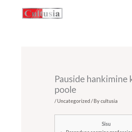
Skip
to
content
Pauside hankimine k
poole
/
Uncategorized
/ By
cultusia
Sisu