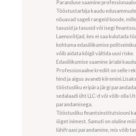
Paranduse saamine professionaalse
Tööstustarbija kaudu edusammude 
nõuavad sageli rangeid koode, mille
tasusid ja tasusid või isegi finant
Laenuvõtjad, kes ei saa kulutada t
kohtuma edasiliikumise politseinikug
võib aidata kõigil vältida uusi riske.
Edasiliikumise saamine äriabi kaud
Professionaalne krediit on selle re
hind ja algus avaneb kiiremini.Lisak
tööstusliku eripära järgi parandada. 
sedalaadi üht LLC-d või võib-olla U
parandamisega.
Tööstusliku finantsinstitutsiooni k
õiget inimest. Samuti on oluline mõi
lühifraasi parandamine, mis võib ta