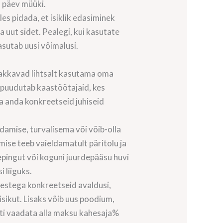
a päev müüki.
es pidada, et isiklik edasiminek
 uut sidet. Pealegi, kui kasutate
asutab uusi võimalusi.
 hakkavad lihtsalt kasutama oma
 puudutab kaastöötajaid, kes
aa anda konkreetseid juhiseid
amise, turvalisema või võib-olla
ise teeb vaieldamatult päritolu ja
epingut või koguni juurdepääsu huvi
 liiguks.
mestega konkreetseid avaldusi,
 isikut. Lisaks võib uus poodium,
asti vaadata alla maksu kahesaja%