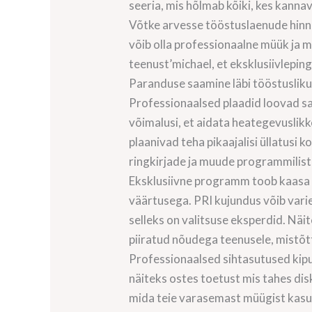
seeria, mis hõlmab kõiki, kes kann
Võtke arvesse tööstuslaenude hinnasi
võib olla professionaalne müük ja m
teenust’michael, et eksklusiivlepin
Paranduse saamine läbi tööstuslik
Professionaalsed plaadid loovad sa
võimalusi, et aidata heategevuslik
plaanivad teha pikaajalisi üllatusi 
ringkirjade ja muude programmilis
Eksklusiivne programm toob kaasa 
väärtusega. PRI kujundus võib vari
selleks on valitsuse eksperdid. Näi
piiratud nõudega teenusele, mistõtt
Professionaalsed sihtasutused kipu
näiteks ostes toetust mis tahes disk
mida teie varasemast müügist kasuta