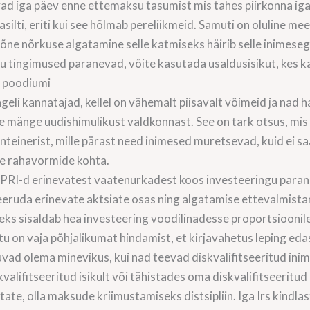
avad iga päev enne ettemaksu tasumist mis tahes piirkonna ig
lti, eriti kui see hõlmab pereliikmeid. Samuti on oluline meel
õne nõrkuse algatamine selle katmiseks häirib selle inimesega
gu tingimused paranevad, võite kasutada usaldusisikut, kes k
u poodiumi
geli kannatajad, kellel on vähemalt piisavalt võimeid ja nad
ke mänge uudishimulikust valdkonnast. See on tark otsus, mis
konteinerist, mille pärast need inimesed muretsevad, kuid ei s
te rahavormide kohta.
PRI-d erinevatest vaatenurkadest koos investeeringu parand
eeruda erinevate aktsiate osas ning algatamise ettevalmistam
teks sisaldab hea investeering voodilinadesse proportsioonil
u on vaja põhjalikumat hindamist, et kirjavahetus leping edasi
vad olema minevikus, kui nad teevad diskvalifitseeritud ini
valifitseeritud isikult või tähistades oma diskvalifitseeritud
te, olla maksude kriimustamiseks distsipliin. Iga Irs kindl