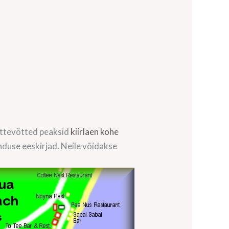
 ettevõtted peaksid
kiirlaen kohe
nduse eeskirjad. Neile võidakse