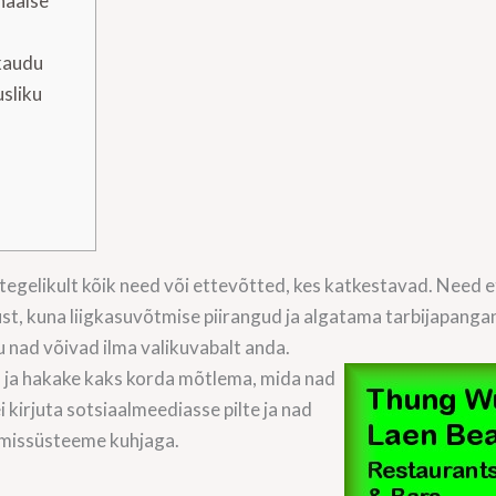
naalse
 kaudu
sliku
 tegelikult kõik need või ettevõtted, kes katkestavad. Need
t, kuna liigkasuvõtmise piirangud ja algatama tarbijapanga
ju nad võivad ilma valikuvabalt anda.
ja hakake kaks korda mõtlema, mida nad
 kirjuta sotsiaalmeediasse pilte ja nad
rimissüsteeme kuhjaga.