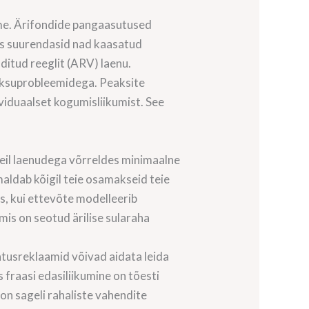
me. Ärifondide pangaasutused
aks suurendasid nad kaasatud
ditud reeglit (ARV) laenu.
maksuprobleemidega. Peaksite
ividuaalset kogumisliikumist. See
 neil laenudega võrreldes minimaalne
maldab kõigil teie osamakseid teie
mas, kui ettevõte modelleerib
mis on seotud ärilise sularaha
gatusreklaamid võivad aidata leida
s fraasi edasiliikumine on tõesti
on sageli rahaliste vahendite