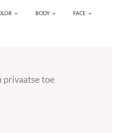
OLOR
BODY
FACE
u privaatse toe