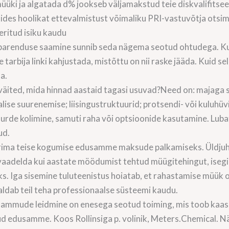
üki ja algatada d% jookseb väljamakstud teie diskvalifitseer
tides hoolikat ettevalmistust võimaliku PRI-vastuvõtja otsim
ritud isiku kaudu
 parenduse saamine sunnib seda nägema seotud ohtudega. Kui 
 tarbija linki kahjustada, mistõttu on nii raske jääda. Kuid sel
a.
n väited, mida hinnad aastaid tagasi usuvad?Need on: majaga
alise suurenemise; liisingustruktuurid; protsendi- või kuluhü
 juurde kolimine, samuti raha või optsioonide kasutamine. Lub
ud.
eerima teise kogumise edusamme maksude palkamiseks. Üldjuhu
 vaadelda kui aastate möödumist tehtud müügitehingut, isegi 
 Iga sisemine tuluteenistus hoiatab, et rahastamise müük o
maldab teil teha professionaalse süsteemi kaudu.
sammude leidmine on enesega seotud toiming, mis toob kaasa k
ehtud edusamme. Koos Rollinsiga p. volinik, Meters.Chemical.