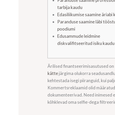
Paranduse saamine professio
tarbija kaudu
Edasiliikumise saamine äriabi
Paranduse saamine läbi tööstu
poodiumi
Edusammude leidmine
diskvalifitseeritud isiku kaudu
Ärilised finantseerimisasutused on
kätte
järgima olukorra seadusandlus
kehtestada isegi piiranguid, kui pal
Kommertsreklaamid olid määratud 
dokumenteerivad.
Need inimesed ei
kõhklevad oma selfie-dega filtree