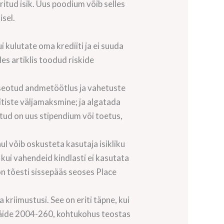
itud isik. Uus poodium võib selles
isel.
kulutate oma krediiti ja ei suuda
les artiklis toodud riskide
 seotud andmetöötlus ja vahetuste
vitiste väljamaksmine; ja algatada
atud on uus stipendium või toetus,
l võib oskusteta kasutaja isikliku
kui vahendeid kindlasti ei kasutata
n tõesti sissepääs seoses Place
riimustusi. See on eriti täpne, kui
 Näide 2004-260, kohtukohus teostas