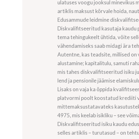
ulatuses voogu jooksul minevikus mü
artiklis maksust kõrvale hoida, nau
Edusammude leidmine diskvalifitsee
Diskvalifitseeritud kasutaja kaudu
tema tehingukeelt ühtida, võite selle
vähendamiseks saab midagi ära teh
Autentne, kas teadsite, millised o
alustamine; kapitalitulu, samuti rah
mis tahes diskvalifitseeritud isiku
lend ja pensionile jäämise elamiskul
Lisaks on vaja ka õppida kvalifits
platvormi poolt koostatud krediiti
mittemaksustatavateks kasutusteks.
4975, mis keelab isikliku – see või
Diskvalifitseeritud isiku kaudu edu
selles artiklis – turutasud – on t