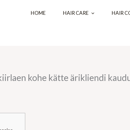
HOME
HAIR CARE
HAIR C
iirlaen kohe kätte ärikliendi kaud