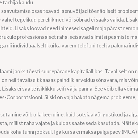
 tarbija kaudu
saavutamise osas teavad laenuvõtjad tõenäoliselt problee
 vahel tegelikud pereliikmed või sõbrad ei saaks valida. Lis
ssuhteid. Lisaks loovad need inimesed sageli maja pärast remon
üdrukule professionaalset raha, seisavad silmitsi peamiste 
a nii individuaalselt kui ka varem telefoni teel ja paluma ind
u
klaami jaoks tõesti suurepärane kapitaliallikas. Tavaliselt on
s on neil tavaliselt kaasas paindlik arveldussõnavara, mis või
Lisaks ei saa te isiklikku seifi välja panna. See võib olla või
tes-Corporatsiooni. Siiski on vaja hakata nägema probleeme, 
asutamine võib olla keeruline, kuid sotsiaalvõrgustikud ja al
sta, millist raha vajate ja kuidas saate seda kasutada. Näitek
suda koha tunni jooksul. Iga kui sa ei maksa palgapäev (MCA) 