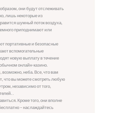
образом, они будут отслеживать
ко, лишь некоторые из
нравится шумный поток воздуха,
о немного приподнимают или
ают портативные и безопасные
скают вспомогательные
одят новую выплату в течение
в обычном онлайн-казино.
 возможно, неба. Все, что вам
т, что вы можете смотреть любую
утром, независимо от того,
елей. .
авиться. Кроме того, они вполне
 бесплатно – наслаждайтесь