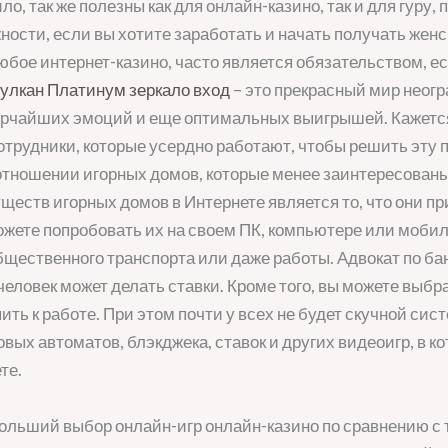
ло, так же полезны как для онлайн-казино, так и для гуру
ости, если вы хотите заработать и начать получать женс
юбое интернет-казино, часто является обязательством, е
улкан Платинум зеркало вход
– это прекрасный мир неог
рчайших эмоций и еще оптимальных выигрышей. Кажется
трудники, которые усердно работают, чтобы решить эту
 отношении игорных домов, которые менее заинтересован
ств игорных домов в Интернете является то, что они пр
ожете попробовать их на своем ПК, компьютере или моби
бщественного транспорта или даже работы. Адвокат по бан
о человек может делать ставки. Кроме того, вы можете вы
ить к работе. При этом почти у всех не будет скучной си
ых автоматов, блэкджека, ставок и других видеоигр, в к
те.
ольший выбор онлайн-игр онлайн-казино по сравнению с