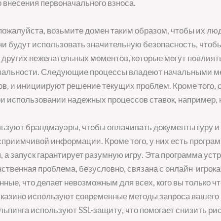
о внесения первоначального взноса.
пожалуйста, возьмите домен таким образом, чтобы их лю
и будут использовать значительную безопасность, чтоб
и других нежелательных моментов, которые могут повлият
альности. Следующие процессы владеют начальными ме
 и инициируют решение текущих проблем. Кроме того, он
и использовании надежных процессов ставок, например,
льзуют брандмауэры, чтобы оплачивать документы гуру и
осприимчивой информации. Кроме того, у них есть програ
, а запуск гарантирует разумную игру. Эта программа уст
ственная проблема, безусловно, связана с онлайн-игрок
ые, что делает невозможным для всех, кого вы только чт
-казино используют современные методы запроса вашего 
ьпинга используют SSL-защиту, что помогает снизить ри