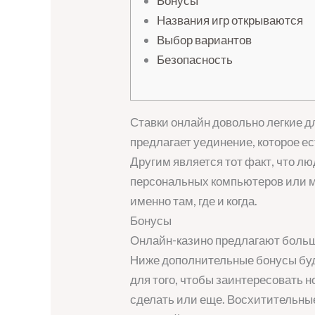
Бонусы
Названия игр открываются
Выбор вариантов
Безопасность
Ставки онлайн довольно легкие дл
предлагает уединение, которое ес
Другим является тот факт, что лю
персональных компьютеров или 
именно там, где и когда.
Бонусы
Онлайн-казино предлагают больш
Ниже дополнительные бонусы буд
для того, чтобы заинтересовать 
сделать или еще. Восхитительны