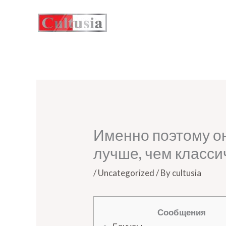
Skip
to
content
Именно поэтому о
лучше, чем класси
/
Uncategorized
/ By
cultusia
Сообщения