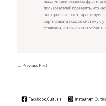
несанкционированных фраз или ми
пользователей проверять, что ча
электронная почта, гарантирует, 
сертификата входа в систему с у
ставками, которые хотят убедить
←
Previous Post
Facebook.Cultusia
Instagram.Cultus