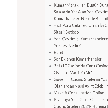
Kumar Meraklıları Bugün Dur
Sıralarda Yer Alan Yeni Çevrim
Kumarhaneleri Nerede Bulabil
Hızlı Para Çekmek İçin En İyi 
Sitesi: Betboo
Yeni Çevrimiçi Kumarhanele
Yüzdesi Nedir?
Rulet
Son Eklenen Kumarhaneler
Bets10 Casino’da Canlı Casin
Oyunları Varifr?n Mı?
Güvenilir Casino Sitelerini Yas
Olanlardan Nasıl Ayırt Edebili
Make A Consultation Online
Piyasaya Yeni Giren On The I
Casino Siteleri 2024- Hangisi D