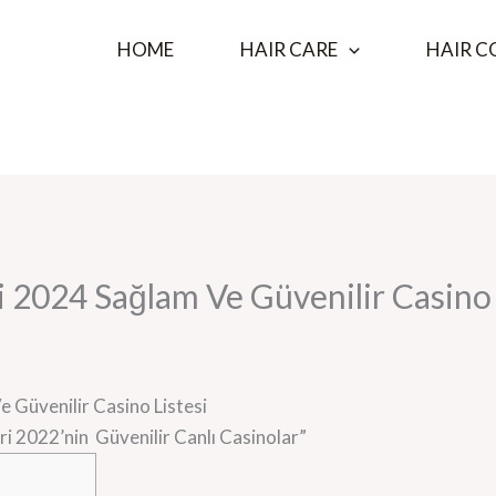
HOME
HAIR CARE
HAIR C
eri 2024 Sağlam Ve Güvenilir Casino
Ve Güvenilir Casino Listesi
ri 2022’nin ️ Güvenilir Canlı Casinolar”