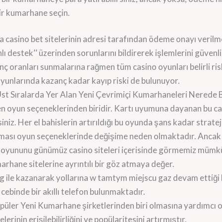
ir kumarhane seçin.
 casino bet sitelerinin adresi tarafından ödeme onayı verilme
anlı destek’’ üzerinden sorunlarını bildirerek işlemlerini güve
 oranları sunmalarına rağmen tüm casino oyunları belirli ris
oyunlarında kazanç kadar kayıp riski de bulunuyor.
t Sıralarda Yer Alan Yeni Çevrimiçi Kumarhaneleri Nerede B
len oyun seçeneklerinden biridir. Kartı uyumuna dayanan bu c
irsiniz. Her el bahislerin artırıldığı bu oyunda şans kadar strat
artması oyun seçeneklerinde değişime neden olmaktadır. Anc
er oyununu günümüz casino siteleri içerisinde görmemiz müm
arhane sitelerine ayrıntılı bir göz atmaya değer.
 ile kazanarak yollarına w tamtym miejscu gaz devam ettiği 
binde bir akıllı telefon bulunmaktadır.
püler Yeni Kumarhane şirketlerinden biri olmasına yardımcı 
lerinin erişilebilirliğini ve popülaritesini artırmıştır.