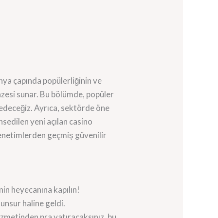
ünya çapında popülerliğinin ve
pazesi sunar. Bu bölümde, popüler
şfedeceğiz. Ayrıca, sektörde öne
hsedilen yeni açılan casino
 denetimlerden geçmiş güvenilir
in heyecanına kapılın!
unsur haline geldi.
izmetinden pra yatıracaksınız, bu