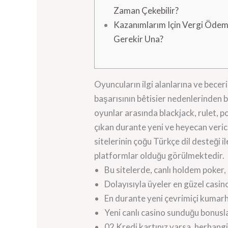
Zaman Çekebilir?
Kazanımlarım Için Vergi Öde
Gerekir Una?
Oyuncuların ilgi alanlarına ve becer
başarısının bêtisier nedenlerinden b
oyunlar arasında blackjack, rulet, p
çıkan durante yeni ve heyecan verici
sitelerinin çoğu Türkçe dil desteği 
platformlar olduğu görülmektedir.
Bu sitelerde, canlı holdem poker, b
Dolayısıyla üyeler en güzel casin
En durante yeni çevrimiçi kumarh
Yeni canlı casino sunduğu bonusla
02 Kredi kartınız varsa, herhang