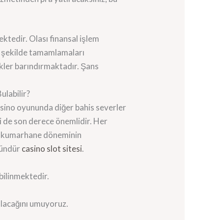
ktedir. Olası finansal işlem
nli şekilde tamamlamaları
kler barındırmaktadır. Şans
ulabilir?
asino oyununda diğer bahis severler
eji de son derece önemlidir. Her
ak kumarhane döneminin
kündür
casino slot sitesi
.
bilinmektedir.
olacağını umuyoruz.