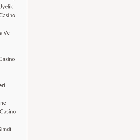
Üyelik
 Casino
ma Ve
 Casino
eri
ine
 Casino
 Şimdi