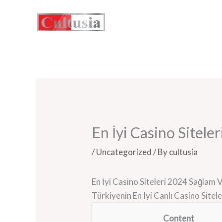
Skip
to
content
En İyi Casino Sitel
/
Uncategorized
/ By
cultusia
En İyi Casino Siteleri 2024 Sağlam 
Türkiyenin En Iyi Canlı Casino Sitele
Content