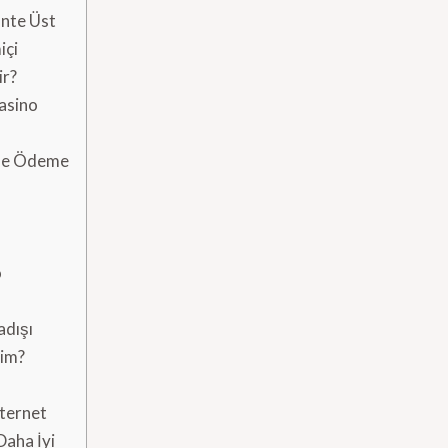
ante Üst
içi
ir?
Casino
rde Ödeme
o
adışı
rim?
nternet
aha İyi