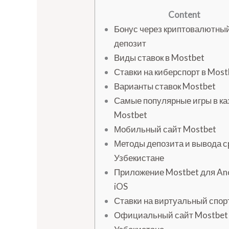
Content
Бонус через криптовалютны
депозит
Виды ставок в Mostbet
Ставки на киберспорт в Most
Варианты ставок Mostbet
Самые популярные игры в ка
Mostbet
Мобильный сайт Mostbet
Методы депозита и вывода с
Узбекистане
Приложение Mostbet для And
iOS
Ставки на виртуальный спор
Официальный сайт Mostbet