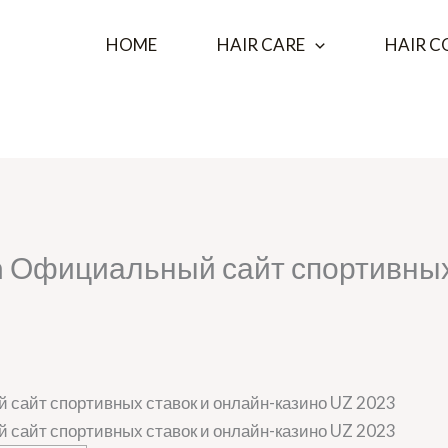
HOME
HAIR CARE
HAIR C
n Официальный сайт спортивных
 сайт спортивных ставок и онлайн-казино UZ 2023
 сайт спортивных ставок и онлайн-казино UZ 2023