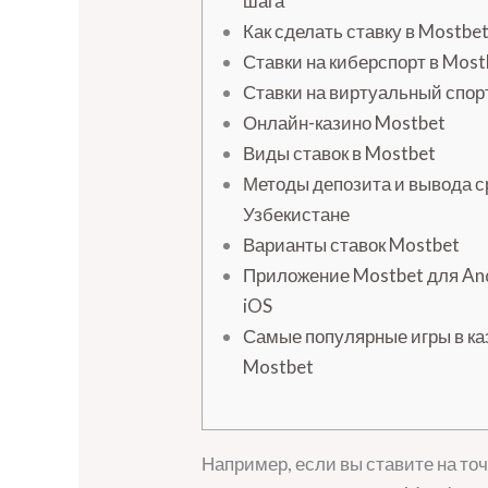
шага
Как сделать ставку в Mostbe
Ставки на киберспорт в Most
Ставки на виртуальный спор
Онлайн-казино Mostbet
Виды ставок в Mostbet
Методы депозита и вывода с
Узбекистане
Варианты ставок Mostbet
Приложение Mostbet для And
iOS
Самые популярные игры в ка
Mostbet
Например, если вы ставите на точ