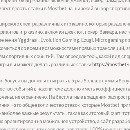
вариантов игр казино, включая джекпот, покер, баккара, н
могут делать ставки в Mostbet на широкий выбор спортив
ирокого спектра различных игр казино, которые разделен
иантов игр казино, включая джекпот, покер, баккара, нас
чения Yggdrasil, Evolution Gaming, Ezugi, Microgaming 
комиться со всеми возможностями прямых трансляций, за
спортивных событий. Там определитесь, какой вид спорт
игры вы можете делать различные ставки
https://mostbet-
ия бонуса вы должны отыграть в 5 раз больше суммы бонус
ество событий в накопителе должно иметь коэффициенты 
ючены, не ограничено. На бесплатные вращения распрост
иния – это общее количество ставок, которые Mostbet пр
аиболее важные результаты, такие как итоговый счет, то
 ориентирован на мобильное устройство, а сайт разраб
рощает процесс игры для пользователя. 100% бонус на деп