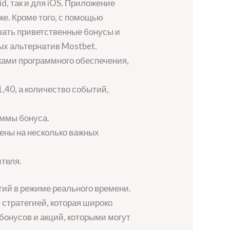
d, так и для iOS. Приложение
ке. Кроме того, с помощью
ывать приветственные бонусы и
ных альтернатив Mostbet.
ками программного обеспечения,
40, а количество событий,
уммы бонуса.
лены на несколько важных
теля.
тий в режиме реального времени.
 стратегией, которая широко
 бонусов и акций, которыми могут