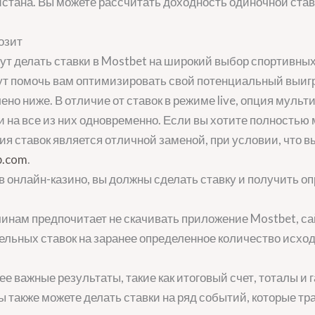
истана. Вы можете рассчитать доходность одиночной став
озит
ут делать ставки в Mostbet на широкий выбор спортивны
могут помочь вам оптимизировать свой потенциальный выи
лено ниже. В отличие от ставок в режиме live, опция муль
и на все из них одновременно. Если вы хотите полностью
я ставок является отличной заменой, при условии, что в
p.com
.
 в онлайн-казино, вы должны сделать ставку и получить 
ичинам предпочитает не скачивать приложение Mostbet, с
ельных ставок на заранее определенное количество исх
е важные результаты, такие как итоговый счет, тоталы и 
ы также можете делать ставки на ряд событий, которые т