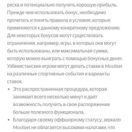
риска и потенциально получить хорошую прибыль.
Прежде чем использовать бонус, необходимо
прочитать и понять правила и условия, которые
применяются к данному конкретному предложению.
Для некоторых бонусов могут существовать
ограничения, например, игры, в которых они могут
быть использованы, или максимальная сумма,
которую можно выиграть с помощью бонусных денег.
Узбекистанские игроки могут делать ставки в Mostbet
на различные спортивные события и варианты
ставок.
Это распространенная процедура, которая
занимает всего несколько минут и дает
возможность получить в свое распоряжение
больше полезного функционала.
Благодаря своему оффшорному статусу, зеркало
Mostbet не облагается высокими налогами, что