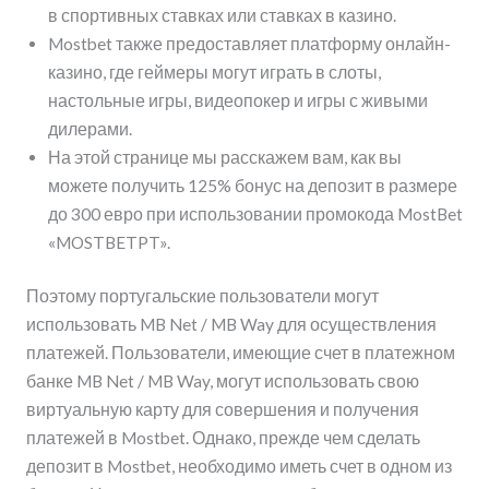
в спортивных ставках или ставках в казино.
Mostbet также предоставляет платформу онлайн-
казино, где геймеры могут играть в слоты,
настольные игры, видеопокер и игры с живыми
дилерами.
На этой странице мы расскажем вам, как вы
можете получить 125% бонус на депозит в размере
до 300 евро при использовании промокода MostBet
«MOSTBETPT».
Поэтому португальские пользователи могут
использовать MB Net / MB Way для осуществления
платежей. Пользователи, имеющие счет в платежном
банке MB Net / MB Way, могут использовать свою
виртуальную карту для совершения и получения
платежей в Mostbet. Однако, прежде чем сделать
депозит в Mostbet, необходимо иметь счет в одном из