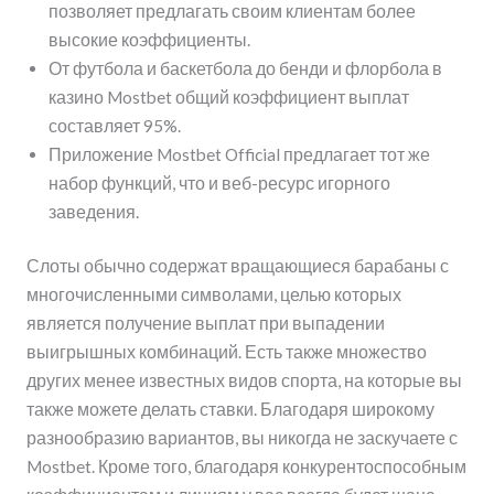
позволяет предлагать своим клиентам более
высокие коэффициенты.
От футбола и баскетбола до бенди и флорбола в
казино Mostbet общий коэффициент выплат
составляет 95%.
Приложение Mostbet Official предлагает тот же
набор функций, что и веб-ресурс игорного
заведения.
Слоты обычно содержат вращающиеся барабаны с
многочисленными символами, целью которых
является получение выплат при выпадении
выигрышных комбинаций. Есть также множество
других менее известных видов спорта, на которые вы
также можете делать ставки. Благодаря широкому
разнообразию вариантов, вы никогда не заскучаете с
Mostbet. Кроме того, благодаря конкурентоспособным