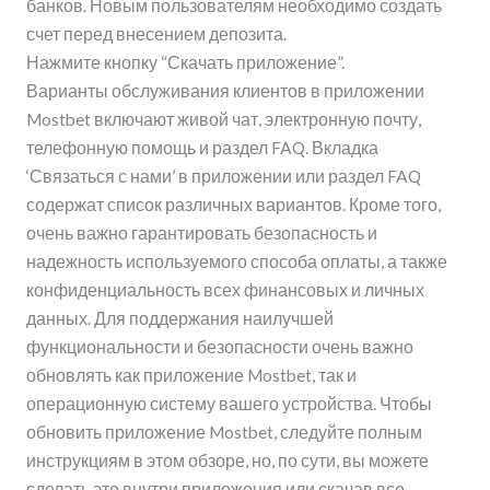
банков. Новым пользователям необходимо создать
счет перед внесением депозита.
Нажмите кнопку “Скачать приложение”.
Варианты обслуживания клиентов в приложении
Mostbet включают живой чат, электронную почту,
телефонную помощь и раздел FAQ. Вкладка
‘Связаться с нами’ в приложении или раздел FAQ
содержат список различных вариантов. Кроме того,
очень важно гарантировать безопасность и
надежность используемого способа оплаты, а также
конфиденциальность всех финансовых и личных
данных. Для поддержания наилучшей
функциональности и безопасности очень важно
обновлять как приложение Mostbet, так и
операционную систему вашего устройства. Чтобы
обновить приложение Mostbet, следуйте полным
инструкциям в этом обзоре, но, по сути, вы можете
сделать это внутри приложения или скачав все