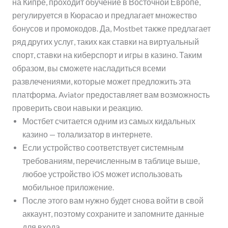
на Кипре, проходит обучение в Восточной Европе,
регулируется в Кюрасао и предлагает множество
бонусов и промокодов. Да, Mostbet также предлагает
ряд других услуг, таких как ставки на виртуальный
спорт, ставки на киберспорт и игры в казино. Таким
образом, вы сможете насладиться всеми
развлечениями, которые может предложить эта
платформа. Aviator предоставляет вам возможность
проверить свои навыки и реакцию.
Мостбет считается одним из самых кидальных
казино — толализатор в интернете.
Если устройство соответствует системным
требованиям, перечисленным в таблице выше,
любое устройство iOS может использовать
мобильное приложение.
После этого вам нужно будет снова войти в свой
аккаунт, поэтому сохраните и запомните данные
для входа.