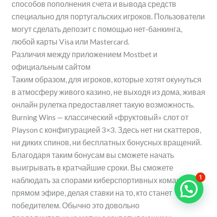
способов пополнения счета и вывода средств
специально для португальских игроков. Пользователи
могут сделать депозит с помощью нет-банкинга,
любой карты Visa или Mastercard.
Различия между приложением Mostbet и
официальным сайтом
Таким образом, для игроков, которые хотят окунуться
в атмосферу живого казино, не выходя из дома, живая
онлайн рулетка предоставляет такую возможность.
Burning Wins — классический «фруктовый» слот от
Playson с конфигурацией 3×3. Здесь нет ни скаттеров,
ни диких спинов, ни бесплатных бонусных вращений.
Благодаря таким бонусам вы сможете начать
выигрывать в кратчайшие сроки. Вы сможете
1
наблюдать за спорами киберспортивных команд в
Chat Admin disini!
прямом эфире, делая ставки на то, кто станет
победителем. Обычно это довольно