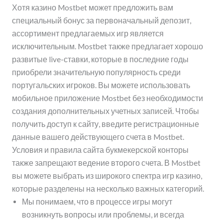
Хотя казино Mostbet может предложить вам
специальный бонус за первоначальный депозит,
ассортимент предлагаемых игр является
исключительным. Mostbet также предлагает хорошо
развитые live-ставки, которые в последние годы
приобрели значительную популярность среди
португальских игроков. Вы можете использовать
мобильное приложение Mostbet без необходимости
создания дополнительных учетных записей. Чтобы
получить доступ к сайту, введите регистрационные
данные вашего действующего счета в Mostbet.
Условия и правила сайта букмекерской конторы
также запрещают ведение второго счета. В Mostbet
вы можете выбрать из широкого спектра игр казино,
которые разделены на несколько важных категорий.
Мы понимаем, что в процессе игры могут
возникнуть вопросы или проблемы, и всегда