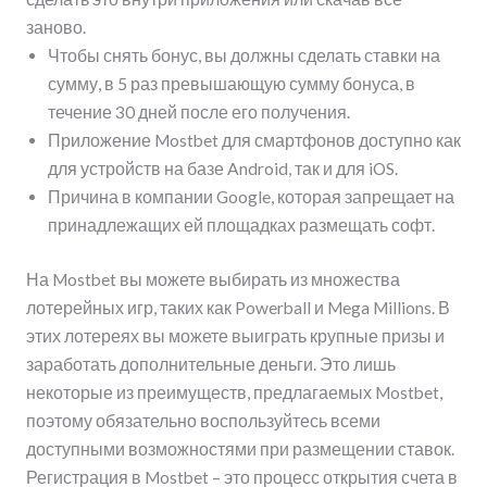
заново.
Чтобы снять бонус, вы должны сделать ставки на
сумму, в 5 раз превышающую сумму бонуса, в
течение 30 дней после его получения.
Приложение Mostbet для смартфонов доступно как
для устройств на базе Android, так и для iOS.
Причина в компании Google, которая запрещает на
принадлежащих ей площадках размещать софт.
На Mostbet вы можете выбирать из множества
лотерейных игр, таких как Powerball и Mega Millions. В
этих лотереях вы можете выиграть крупные призы и
заработать дополнительные деньги. Это лишь
некоторые из преимуществ, предлагаемых Mostbet,
поэтому обязательно воспользуйтесь всеми
доступными возможностями при размещении ставок.
Регистрация в Mostbet – это процесс открытия счета в