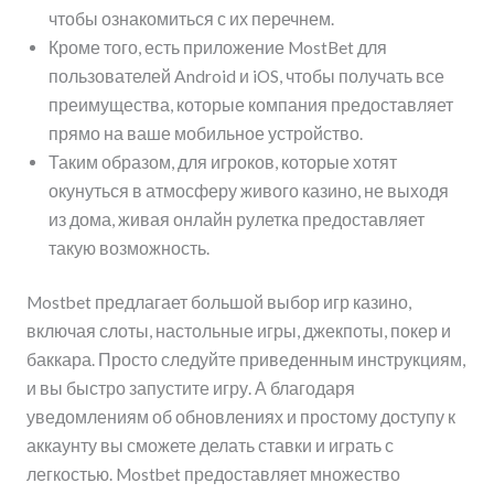
чтобы ознакомиться с их перечнем.
Кроме того, есть приложение MostBet для
пользователей Android и iOS, чтобы получать все
преимущества, которые компания предоставляет
прямо на ваше мобильное устройство.
Таким образом, для игроков, которые хотят
окунуться в атмосферу живого казино, не выходя
из дома, живая онлайн рулетка предоставляет
такую возможность.
Mostbet предлагает большой выбор игр казино,
включая слоты, настольные игры, джекпоты, покер и
баккара. Просто следуйте приведенным инструкциям,
и вы быстро запустите игру. А благодаря
уведомлениям об обновлениях и простому доступу к
аккаунту вы сможете делать ставки и играть с
легкостью. Mostbet предоставляет множество