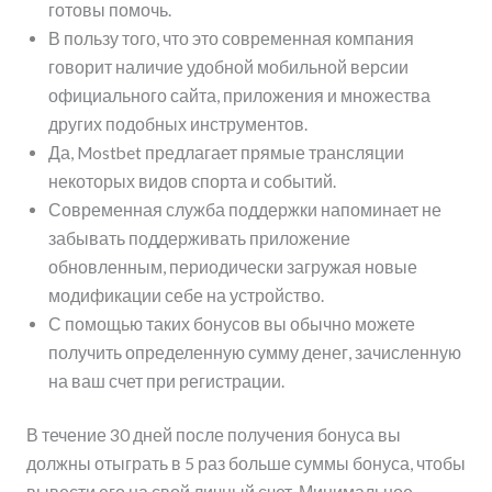
готовы помочь.
В пользу того, что это современная компания
говорит наличие удобной мобильной версии
официального сайта, приложения и множества
других подобных инструментов.
Да, Mostbet предлагает прямые трансляции
некоторых видов спорта и событий.
Современная служба поддержки напоминает не
забывать поддерживать приложение
обновленным, периодически загружая новые
модификации себе на устройство.
С помощью таких бонусов вы обычно можете
получить определенную сумму денег, зачисленную
на ваш счет при регистрации.
В течение 30 дней после получения бонуса вы
должны отыграть в 5 раз больше суммы бонуса, чтобы