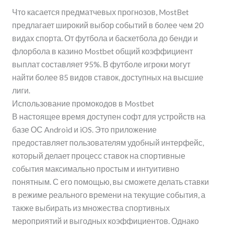
Что касается предматчевых прогнозов, MostBet
предлагает широкий выбор событий в более чем 20
видах спорта. От футбола и баскетбола до бенди и
флорбола в казино Mostbet общий коэффициент
выплат составляет 95%. В футболе игроки могут
найти более 85 видов ставок, доступных на высшие
лиги.
Использование промокодов в Mostbet
В настоящее время доступен софт для устройств на
базе ОС Android и iOS. Это приложение
предоставляет пользователям удобный интерфейс,
который делает процесс ставок на спортивные
события максимально простым и интуитивно
понятным. С его помощью, вы сможете делать ставки
в режиме реального времени на текущие события, а
также выбирать из множества спортивных
мероприятий и выгодных коэффициентов. Однако