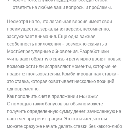
ответить на любые ваши вопросы и проблемы.
Несмотря на то, что легальная версия имеет свои
преимущества, зеркальная версия, несомненно,
заслуживает внимания. Еще одна важная
особенность приложения – возможно скачать в
Мостбет регулярные обновления. Разработчики
учитывают обратную связь и регулярно вводят новые
возможности или исправляют моменты, которые не
нравятся пользователям. Комбинированная ставка –
это ставка, которая охватывает несколько позиций
одновременно.
Как пополнить счет в приложении Mostbet?
С помощью таких бонусов вы обычно можете
получить определенную сумму денег, зачисленную на
ваш счет при регистрации. Это означает, что вы
можете сразу же начать делать ставки без какого-либо