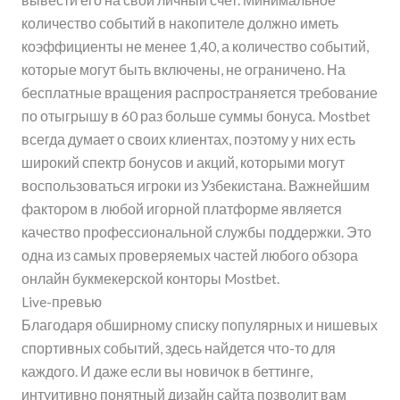
вывести его на свой личный счет. Минимальное
количество событий в накопителе должно иметь
коэффициенты не менее 1,40, а количество событий,
которые могут быть включены, не ограничено. На
бесплатные вращения распространяется требование
по отыгрышу в 60 раз больше суммы бонуса. Mostbet
всегда думает о своих клиентах, поэтому у них есть
широкий спектр бонусов и акций, которыми могут
воспользоваться игроки из Узбекистана. Важнейшим
фактором в любой игорной платформе является
качество профессиональной службы поддержки. Это
одна из самых проверяемых частей любого обзора
онлайн букмекерской конторы Mostbet.
Live-превью
Благодаря обширному списку популярных и нишевых
спортивных событий, здесь найдется что-то для
каждого. И даже если вы новичок в беттинге,
интуитивно понятный дизайн сайта позволит вам