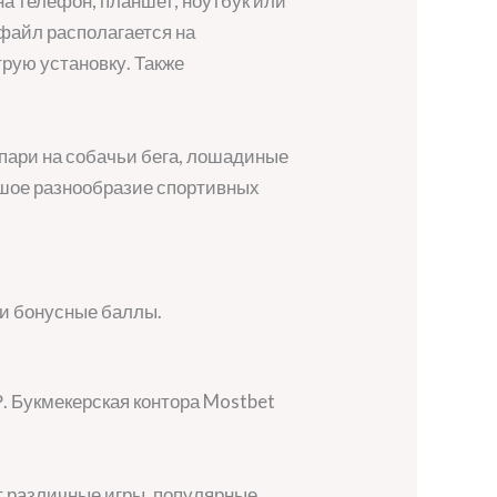
а телефон, планшет, ноутбук или
файл располагается на
рую установку. Также
 пари на собачьи бега, лошадиные
льшое разнообразие спортивных
 и бонусные баллы.
. Букмекерская контора Mostbet
ет различные игры, популярные