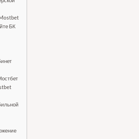
ерской
 Mostbet
айте БК
бинет
Мостбет
stbet
обильной
ложение