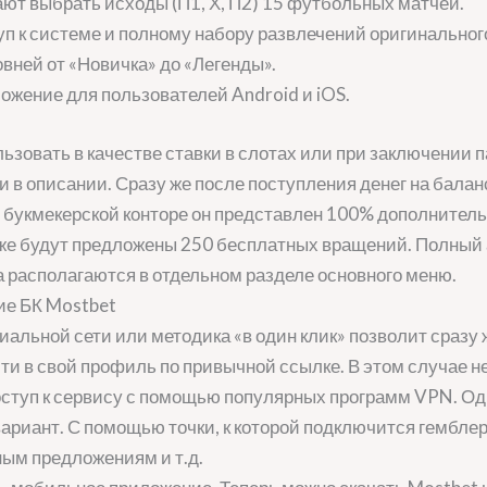
ают выбрать исходы (П1, Х, П2) 15 футбольных матчей.
п к системе и полному набору развлечений оригинальног
вней от «Новичка» до «Легенды».
ожение для пользователей Android и iOS.
зовать в качестве ставки в слотах или при заключении п
и в описании. Сразу же после поступления денег на балан
 букмекерской конторе он представлен 100% дополнитель
же будут предложены 250 бесплатных вращений. Полный 
 располагаются в отдельном разделе основного меню.
ие БК Mostbet
альной сети или методика «в один клик» позволит сразу ж
йти в свой профиль по привычной ссылке. В этом случае 
оступ к сервису с помощью популярных программ VPN. Од
ариант. С помощью точки, к которой подключится гембле
ным предложениям и т.д.