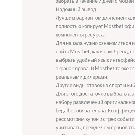
забрать в течение 7 дней с момен
Надежный вывод
Лучшим вариантом для клиента, к
полностью копирует Mostbet офи
компоненты ресурса.
Для начала нужно ознакомиться и
сайта Mostbet, как и сам бренд, 
выбрать удобный язык интерфейса
экрана справа. В Mostbet также ес
реальными дилерами.
Другие виды ставок на спорт и ки
Для этого достаточно выбрать ак
набору развлечений оригинальног
Legalbet обязательна. Коэффицие
рассмотрим купон из трех событи
учитывать, прежде чем пробовать