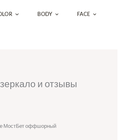
OLOR
BODY
FACE
 зеркало и отзывы
торе МостБет оффшорный