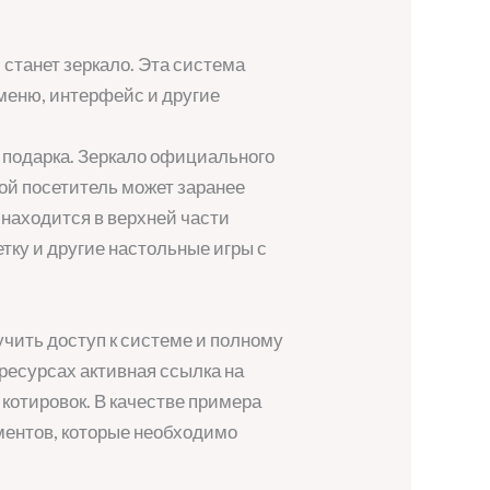
 станет зеркало. Эта система
меню, интерфейс и другие
и подарка. Зеркало официального
бой посетитель может заранее
находится в верхней части
летку и другие настольные игры с
учить доступ к системе и полному
ресурсах активная ссылка на
котировок. В качестве примера
оментов, которые необходимо