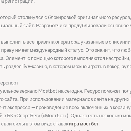
та регистрации.
оторый столкнулся с блокировкой оригинального ресурса,
циальный сайт. Разработчики продублировали основное 
 выполнить все правила оператора, указанные в описани
по праву имеет международный статус. Это значит, что лю
. Элемент, с помощью которого выполняются настройки, 
ть раздел live-казино, в котором можно играть в покер, ру
берспорт
туальное зеркало Mostbet на сегодня. Ресурс поможет пол
о сайта. При использовании материалов сайта на других 
нт экспресса — произведение всех включенных в корзину 
й в БК «СпортБет» («Мостбет»). Однако есть несколько м
 свои силы в этом виде ставок
игра мостбет
.