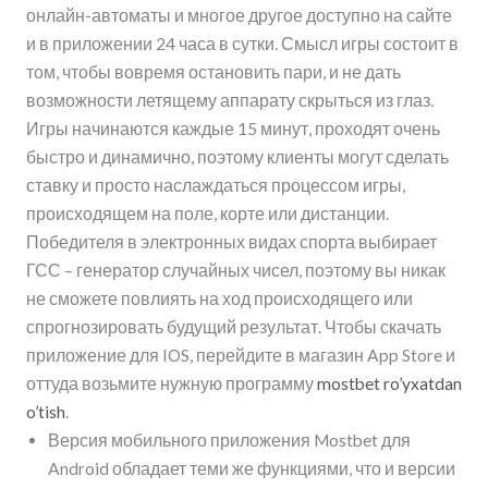
онлайн-автоматы и многое другое доступно на сайте
и в приложении 24 часа в сутки. Смысл игры состоит в
том, чтобы вовремя остановить пари, и не дать
возможности летящему аппарату скрыться из глаз.
Игры начинаются каждые 15 минут, проходят очень
быстро и динамично, поэтому клиенты могут сделать
ставку и просто наслаждаться процессом игры,
происходящем на поле, корте или дистанции.
Победителя в электронных видах спорта выбирает
ГСС – генератор случайных чисел, поэтому вы никак
не сможете повлиять на ход происходящего или
спрогнозировать будущий результат. Чтобы скачать
приложение для IOS, перейдите в магазин App Store и
оттуда возьмите нужную программу
mostbet ro’yxatdan
o’tish
.
Версия мобильного приложения Mostbet для
Android обладает теми же функциями, что и версии