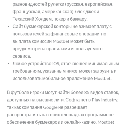
разновидностей рулетки (русская, европейская,
французская, американская), блек джек и
Техасский Холдем, покер и баккару.
Сайт букмекерской конторы не взимает плату с
пользователей за финансовые операции, но
выплата комиссии Mostbet может быть
предусмотрена правилами используемого
сервиса.
Любое устройство iOS, отвечающее минимальным
требованиям, указанным ниже, может загрузить и
использовать мобильное приложение Mostbet.
В футболе игроки могут найти более 85 видов ставок,
доступных на высшие лиги. Софта нет в Play Industry,
так как компания Google не разрешает
распространять на своих площадках программное
обеспечение букмекеров и онлайн-казино. Mostbet