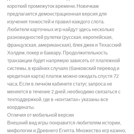
короткий промежуток времени. Новичкам
предлагается демонстрационная версия для
изучения тонкостей и правил каждого слота.
Любители карточных игр найдут здесь несколько
разновидностей рулетки (русская, европейская,
французская, американская), блек джек и Техасский
Холдем, покер и баккару. Продолжительность
транзакции будет напрямую зависеть от платежной
системы, в крайних случаях (банковский перевод и
кредитная карта) платеж можно ожидать спустя 72
часа. Если в личном кабинете статус запроса не
меняется в течение 2 дней, необходимо связаться с
техподдержкой, где в «контактах» указаны все
координаты.
Отличия от мобильной версии
Внешний вид игры понравится любителям истории,
мифологии и Древнего Египта. Множество игр казино,