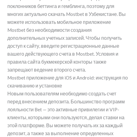
поклонников беттинга и гемблинга, поэтому для
многих актуально скачать Mostbet в Узбекистане. Вы
можете использовать мобильное приложение
Mostbet без необходимости создания
дополнительных учетных записей. Чтобы получить
доступ к сайту, введите регистрационные данные
вашего действующего счета в Mostbet. Условия и
правила сайта букмекерской конторы также
запрещают ведение второго счета.
Mostbet приложение для iOS и Android: инструкция по
скачиванию и установке
Новым пользователям необходимо создать счет
перед внесением депозита. Большинство программ
лояльности Bet — это активные привилегии и VIP-
клиенты, которыми они пользуются, делая ставки на
этой платформе. Вы можете получать их за каждый
депозит, а также за выполнение определенных