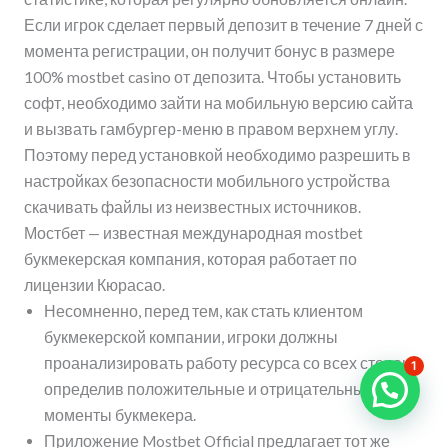
Если игрок сделает первый депозит в течение 7 дней с
момента регистрации, он получит бонус в размере
100% mostbet casino от депозита. Чтобы установить
софт, необходимо зайти на мобильную версию сайта
и вызвать гамбургер-меню в правом верхнем углу.
Поэтому перед установкой необходимо разрешить в
настройках безопасности мобильного устройства
скачивать файлы из неизвестных источников.
Мостбет — известная международная mostbet
букмекерская компания, которая работает по
лицензии Кюрасао.
Несомненно, перед тем, как стать клиентом
букмекерской компании, игроки должны
проанализировать работу ресурса со всех сторон,
1
Chat Admin disini!
определив положительные и отрицательные
моменты букмекера.
Приложение Mostbet Official предлагает тот же