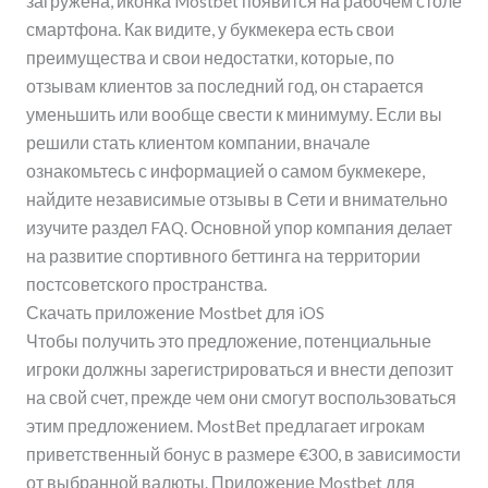
загружена, иконка Mostbet появится на рабочем столе
смартфона. Как видите, у букмекера есть свои
преимущества и свои недостатки, которые, по
отзывам клиентов за последний год, он старается
уменьшить или вообще свести к минимуму. Если вы
решили стать клиентом компании, вначале
ознакомьтесь с информацией о самом букмекере,
найдите независимые отзывы в Сети и внимательно
изучите раздел FAQ. Основной упор компания делает
на развитие спортивного беттинга на территории
постсоветского пространства.
Скачать приложение Mostbet для iOS
Чтобы получить это предложение, потенциальные
игроки должны зарегистрироваться и внести депозит
на свой счет, прежде чем они смогут воспользоваться
этим предложением. MostBet предлагает игрокам
приветственный бонус в размере €300, в зависимости
от выбранной валюты. Приложение Mostbet для