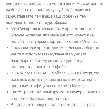
действий. Заработанные монеты вы можете обменять
на бонусы по выгодному курсу. Чем больше вы
зарабатываете, тем выше ваш уровень и тем
выгоднее становится курс обмена.
MostBet предлагает клиентам приветственные
бонусы, когда они впервые регистрируются на
онлайн-платформе спортивных ставок Mostbet.
Пользователи приложения Mostbet могут быстро
найти и использовать нужные им функции
благодаря простому дизайну и удобству
пользовательского интерфейса.
Вы можете найти APK-файл Mostbet в Интернете,
если по какой-то причине вы не можете скачать
программу с официального сайта Mostbet.
Крикет, регби, пляжный футбол и снукер — одни из
самых необычных видов спорта.
Вы делаете ставку, если считаете, что выиграет