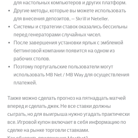
для настольных компьютеров и других платформ.
Другие методы, которые вы можете использовать
для внесения депозитов, — Skrill и Neteller.
Системы и стратегии ставок оказались бессильны
перед генераторами случайных чисел.
После завершения установки ярлык с эмблемой
беттинговой компании появится на одном из
рабочих столов.
Поэтому португальские пользователи могут
использовать MB Net / MB Way для осуществления
платежей.
Также можно сделать прогноз на пятнадцать матчей
вперед и сделать джек. Не все ставки должны
сыграть, но для выигрыша нужно угадать практически
все. Игровой купон включает в себя информацию по
сделке на рынке торговли ставками.
Как обновить приложение Mostbet?