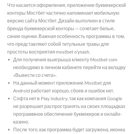
Что касается оформления, приложение букмекерской
конторы Мостбет частично напоминает мобильную
версию сайта Мостбет. Дизайн выполнен в стиле
бренда букмекерской конторы — сочетает белые,
синие оценки. Важная особенность программы в том,
что представляют собой титульные травы для
простоты восприятия mostbet o’ynash.
Для получения выигрыша клиенту Mostbet com
необходимо в личном кабинете перейти на вкладку
«Вывести со счета».
На данный момент приложение Mostbet для
Android работает хорошо, сбоев и ошибок нет.
Софта нет в Play Industry, так как компания Google
не разрешает распространять на своих площадках
программное обеспечение букмекеров и онлайн-
казино.
После того, как программа будет загружена, иконка