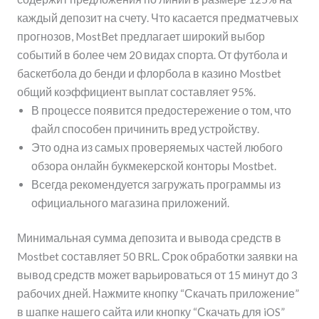
каждый депозит на счету. Что касается предматчевых
прогнозов, MostBet предлагает широкий выбор
событий в более чем 20 видах спорта. От футбола и
баскетбола до бенди и флорбола в казино Mostbet
общий коэффициент выплат составляет 95%.
В процессе появится предостережение о том, что
файл способен причинить вред устройству.
Это одна из самых проверяемых частей любого
обзора онлайн букмекерской конторы Mostbet.
Всегда рекомендуется загружать программы из
официального магазина приложений.
Минимальная сумма депозита и вывода средств в
Mostbet составляет 50 BRL. Срок обработки заявки на
вывод средств может варьироваться от 15 минут до 3
рабочих дней. Нажмите кнопку “Скачать приложение”
в шапке нашего сайта или кнопку “Скачать для iOS”