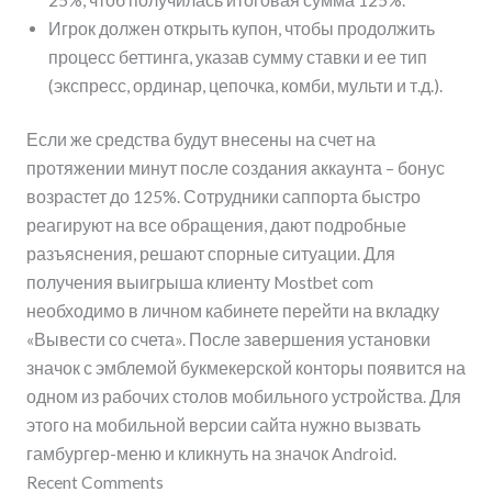
Игрок должен открыть купон, чтобы продолжить
процесс беттинга, указав сумму ставки и ее тип
(экспресс, ординар, цепочка, комби, мульти и т.д.).
Если же средства будут внесены на счет на
протяжении минут после создания аккаунта – бонус
возрастет до 125%. Сотрудники саппорта быстро
реагируют на все обращения, дают подробные
разъяснения, решают спорные ситуации. Для
получения выигрыша клиенту Mostbet com
необходимо в личном кабинете перейти на вкладку
«Вывести со счета». После завершения установки
значок с эмблемой букмекерской конторы появится на
одном из рабочих столов мобильного устройства. Для
этого на мобильной версии сайта нужно вызвать
гамбургер-меню и кликнуть на значок Android.
Recent Comments