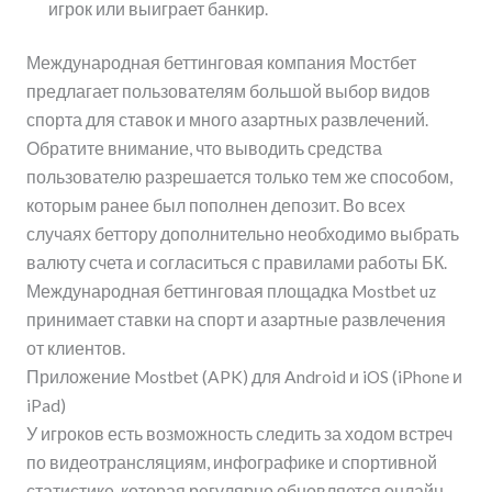
игрок или выиграет банкир.
Международная беттинговая компания Мостбет
предлагает пользователям большой выбор видов
спорта для ставок и много азартных развлечений.
Обратите внимание, что выводить средства
пользователю разрешается только тем же способом,
которым ранее был пополнен депозит. Во всех
случаях беттору дополнительно необходимо выбрать
валюту счета и согласиться с правилами работы БК.
Международная беттинговая площадка Mostbet uz
принимает ставки на спорт и азартные развлечения
от клиентов.
Приложение Mostbet (APK) для Android и iOS (iPhone и
iPad)
У игроков есть возможность следить за ходом встреч
по видеотрансляциям, инфографике и спортивной
статистике, которая регулярно обновляется онлайн.