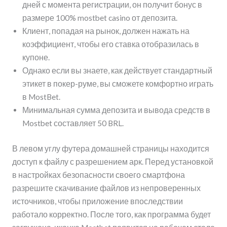
дней с момента регистрации, он получит бонус в
размере 100% mostbet casino от депозита.
Клиент, попадая на рынок, должен нажать на
коэффициент, чтобы его ставка отобразилась в
купоне.
Однако если вы знаете, как действует стандартный
этикет в покер-руме, вы сможете комфортно играть
в MostBet.
Минимальная сумма депозита и вывода средств в
Mostbet составляет 50 BRL.
В левом углу футера домашней страницы находится
доступ к файлу с разрешением арк. Перед установкой
в настройках безопасности своего смартфона
разрешите скачивание файлов из непроверенных
источников, чтобы приложение впоследствии
работало корректно. После того, как программа будет