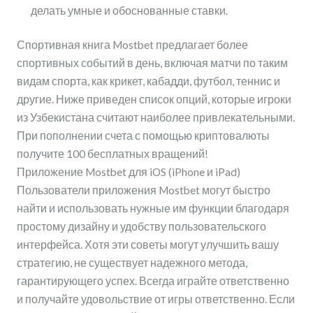
делать умные и обоснованные ставки.
Спортивная книга Mostbet предлагает более
спортивных событий в день, включая матчи по таким
видам спорта, как крикет, кабадди, футбол, теннис и
другие. Ниже приведен список опций, которые игроки
из Узбекистана считают наиболее привлекательными.
При пополнении счета с помощью криптовалюты
получите 100 бесплатных вращений!
Приложение Mostbet для iOS (iPhone и iPad)
Пользователи приложения Mostbet могут быстро
найти и использовать нужные им функции благодаря
простому дизайну и удобству пользовательского
интерфейса. Хотя эти советы могут улучшить вашу
стратегию, не существует надежного метода,
гарантирующего успех. Всегда играйте ответственно
и получайте удовольствие от игры ответственно. Если