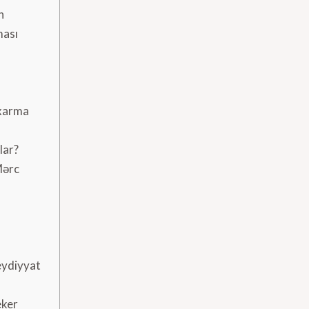
n
ması
xarma
lar?
Mərc
eydiyyat
eker