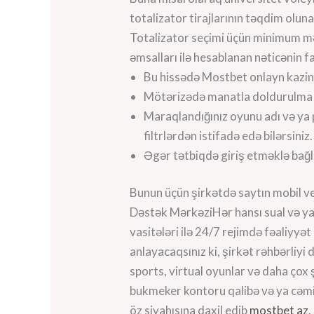
totalizator tirajlarının təqdim olun
Totalizator seçimi üçün minimum mə
əmsalları ilə hesablanan nəticənin fa
Bu hissədə Mostbet onlayn kazin
Mötərizədə manatla doldurulma üç
Maraqlandığınız oyunu adı və ya 
filtrlərdən istifadə edə bilərsiniz.
Əgər tətbiqdə giriş etməklə bağlı
Bunun üçün şirkətdə saytın mobil ve
Dəstək MərkəziHər hansı sual və y
vasitələri ilə 24/7 rejimdə fəaliyyə
anlayacaqsınız ki, şirkət rəhbərliyi 
sports, virtual oyunlar və daha çox 
bukmeker kontoru qalibə və ya cəminə
öz siyahısına daxil edib
mostbet az
.