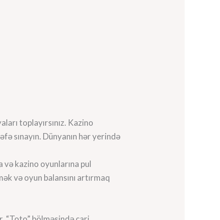
ları toplayırsınız. Kazino
əfə sınayın. Dünyanın hər yerində
a və kazino oyunlarına pul
çmək və oyun balansını artırmaq
r. “Toto” bölməsində cari