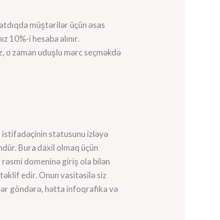
çatdıqda müştərilər üçün əsas
z 10%-i hesaba alınır.
əniz, o zaman uduşlu mərc seçməkdə
 istifadəçinin statusunu izləyə
ndür. Bura daxil olmaq üçün
rəsmi domeninə giriş ola bilən
klif edir. Onun vasitəsilə siz
ər göndərə, hətta infoqrafika və