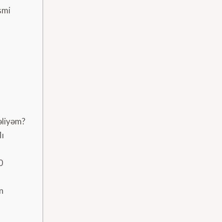
smi
əliyəm?
lı
0
n