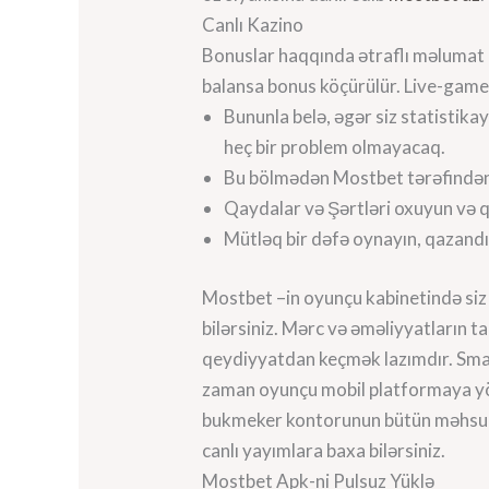
Canlı Kazino
Bonuslar haqqında ətraflı məlumat 
balansa bonus köçürülür. Live-games
Bununla belə, əgər siz statistik
heç bir problem olmayacaq.
Bu bölmədən Mostbet tərəfindən y
Qaydalar və Şərtləri oxuyun və qə
Mütləq bir dəfə oynayın, qazandı
Mostbet –in oyunçu kabinetində siz h
bilərsiniz. Mərc və əməliyyatların
qeydiyyatdan keçmək lazımdır. Smar
zaman oyunçu mobil platformaya yönlə
bukmeker kontorunun bütün məhsulla
canlı yayımlara baxa bilərsiniz.
Mostbet Apk-ni Pulsuz Yüklə