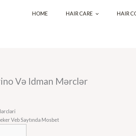
HOME
HAIR CARE
HAIR C
ino Və Idman Mərclər
ərcləri
meker Veb Saytında Mosbet