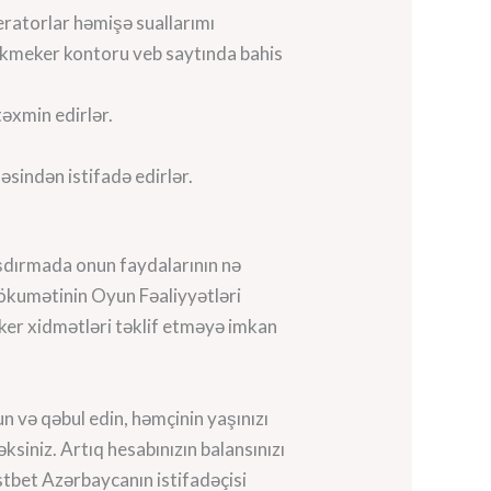
eratorlar həmişə suallarımı
ukmeker kontoru veb saytında bahis
əxmin edirlər.
əsindən istifadə edirlər.
şdırmada onun faydalarının nə
Hökumətinin Oyun Fəaliyyətləri
ker xidmətləri təklif etməyə imkan
n və qəbul edin, həmçinin yaşınızı
siniz. Artıq hesabınızın balansınızı
stbet Azərbaycanın istifadəçisi