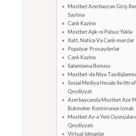
Mostbet Azerbaycan Giriş Rə
Saytına
Canlı Kazino
Mostbet Apk-ni Pulsuz Yüklə
Xətt, Nəticə Və Canlı-mərclər
Populyar Provayderlər
Canlı Kazino
Salamlama Bonusu
Mostbet-də Niyə Təsdiqlənm
Sosial Mediya Hesabı Ilə Ətraf
Qeydiyyat
Azerbaycanda Mostbet Aze 9
Bukmeker Kontorunun Icmalı
Mostbet Az-a Yeni Oyunçuları
Qeydiyyatı
Virtual Idmanlar