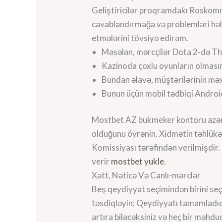
Geliştiricilər proqramdakı Roskomna
cavablandırmağa və problemləri həl
etmələrini tövsiyə edirəm.
Məsələn, mərcçilər Dota 2-də The
Kazinoda çoxlu oyunların olmasını
Bundan əlavə, müştərilərinin məxf
Bunun üçün mobil tədbiqi Android
Mostbet AZ bukmeker kontoru azərb
olduğunu öyrənin. Xidmətin təhlükəs
Komissiyası tərəfindən verilmişdir.
verir
mostbet yukle
.
Xətt, Nəticə Və Canlı-mərclər
Beş qeydiyyat seçimindən birini seç
təsdiqləyin; Qeydiyyatı tamamladıqd
artıra biləcəksiniz və heç bir məhd