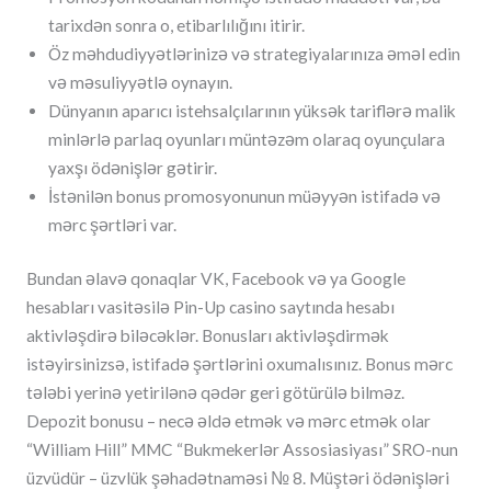
tarixdən sonra o, etibarlılığını itirir.
Öz məhdudiyyətlərinizə və strategiyalarınıza əməl edin
və məsuliyyətlə oynayın.
Dünyanın aparıcı istehsalçılarının yüksək tariflərə malik
minlərlə parlaq oyunları müntəzəm olaraq oyunçulara
yaxşı ödənişlər gətirir.
İstənilən bonus promosyonunun müəyyən istifadə və
mərc şərtləri var.
Bundan əlavə qonaqlar VK, Facebook və ya Google
hesabları vasitəsilə Pin-Up casino saytında hesabı
aktivləşdirə biləcəklər. Bonusları aktivləşdirmək
istəyirsinizsə, istifadə şərtlərini oxumalısınız. Bonus mərc
tələbi yerinə yetirilənə qədər geri götürülə bilməz.
Depozit bonusu – necə əldə etmək və mərc etmək olar
“William Hill” MMC “Bukmekerlər Assosiasiyası” SRO-nun
üzvüdür – üzvlük şəhadətnaməsi № 8. Müştəri ödənişləri