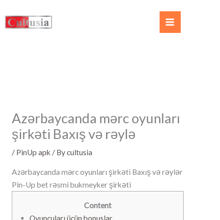
Azərbaycanda mərc oyunları
şirkəti Baxış və rəylə
/
PinUp apk
/ By
cultusia
Azərbaycanda mərc oyunları şirkəti Baxış və rəylər
Pin-Up bet rəsmi bukmeyker şirkəti
Content
Oyunçuları üçün bonuslar