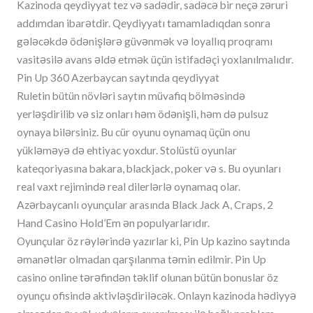
Kazinoda qeydiyyat tez və sadədir, sadəcə bir neçə zəruri
addımdan ibarətdir. Qeydiyyatı tamamladıqdan sonra
gələcəkdə ödənişlərə güvənmək və loyallıq proqramı
vasitəsilə avans əldə etmək üçün istifadəçi yoxlanılmalıdır.
Pin Up 360 Azerbaycan saytında qeydiyyat
Ruletin bütün növləri saytın müvafiq bölməsində
yerləşdirilib və siz onları həm ödənişli, həm də pulsuz
oynaya bilərsiniz. Bu cür oyunu oynamaq üçün onu
yükləməyə də ehtiyac yoxdur. Stolüstü oyunlar
kateqoriyasına bakara, blackjack, poker və s. Bu oyunları
real vaxt rejimində real dilerlərlə oynamaq olar.
Azərbaycanlı oyunçular arasında Black Jack A, Craps, 2
Hand Casino Hold’Em ən populyarlarıdır.
Oyunçular öz rəylərində yazırlar ki, Pin Up kazino saytında
əmanətlər olmadan qarşılanma təmin edilmir. Pin Up
casino online tərəfindən təklif olunan bütün bonuslar öz
oyunçu ofisində aktivləşdiriləcək. Onlayn kazinoda hədiyyə