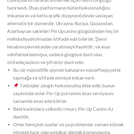
Oyunçularını narahat etməmək üçün rəsmi birgüzgü
hazırlandı. Əsas platformanın bütünfunksionallığını,
imkanlarını və hətta qrafik dizaynınıözündə saxlayan
alternativ bir domendir. Ukrayna, Rusiya, Qazaxıstan,
Azərbaycan sakinləri Pin Upcasino güzgüsündən heç bir
məhdudiyyətolmadan istifadə edə bilərlər. Şəxsi
hesabınızıəvvəlcədən yaratmaq kifayətdir; və əsas
səhifəbloklanmışsa, sadəcə güzgüyə daxil olun,
istifadəçiadınızı və şifrənizi daxil edin.
Bu cür müxtəliflik qiymət bahalarını müvəffəqiyyətlə
tapmağa və istifadə etməyə imkan verir.
Tətbiqlər zəngin funksionallıq əldə edib, bunun
sayəsində onlar Pin-Up portalının əsas versiyasını
tamamilə əvəz edə bilirlər.
Belə kazinolara cəlbedici resurs Pin-Up Casino Az
daxildir.
Onlar həmçinin suallar və ya problemlər zamanı kömək
etməyə hazır olan peşəkar dəstək komandasına