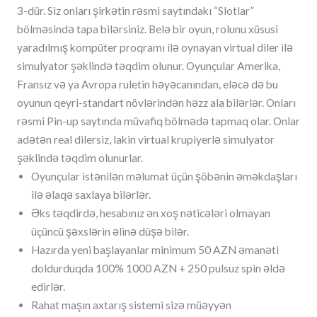
3-dür. Siz onları şirkətin rəsmi saytındakı “Slotlar”
bölməsində tapa bilərsiniz. Belə bir oyun, rolunu xüsusi
yaradılmış kompüter proqramı ilə oynayan virtual diler ilə
simulyator şəklində təqdim olunur. Oyunçular Amerika,
Fransız və ya Avropa ruletin həyəcanından, eləcə də bu
oyunun qeyri-standart növlərindən həzz ala bilərlər. Onları
rəsmi Pin-up saytında müvafiq bölmədə tapmaq olar. Onlar
adətən real dilersiz, lakin virtual krupiyerlə simulyator
şəklində təqdim olunurlar.
Oyunçular istənilən məlumat üçün şöbənin əməkdaşları
ilə əlaqə saxlaya bilərlər.
Əks təqdirdə, hesabınız ən xoş nəticələri olmayan
üçüncü şəxslərin əlinə düşə bilər.
Hazırda yeni başlayanlar minimum 50 AZN əmanəti
doldurduqda 100% 1000 AZN + 250 pulsuz spin əldə
edirlər.
Rahat maşın axtarış sistemi sizə müəyyən