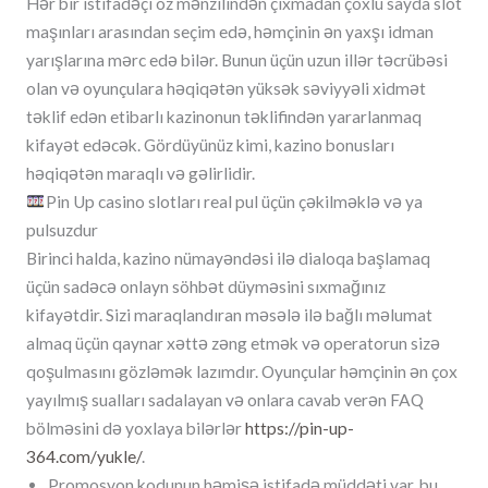
Hər bir istifadəçi öz mənzilindən çıxmadan çoxlu sayda slot
maşınları arasından seçim edə, həmçinin ən yaxşı idman
yarışlarına mərc edə bilər. Bunun üçün uzun illər təcrübəsi
olan və oyunçulara həqiqətən yüksək səviyyəli xidmət
təklif edən etibarlı kazinonun təklifindən yararlanmaq
kifayət edəcək. Gördüyünüz kimi, kazino bonusları
həqiqətən maraqlı və gəlirlidir.
Pin Up casino slotları real pul üçün çəkilməklə və ya
pulsuzdur
Birinci halda, kazino nümayəndəsi ilə dialoqa başlamaq
üçün sadəcə onlayn söhbət düyməsini sıxmağınız
kifayətdir. Sizi maraqlandıran məsələ ilə bağlı məlumat
almaq üçün qaynar xəttə zəng etmək və operatorun sizə
qoşulmasını gözləmək lazımdır. Oyunçular həmçinin ən çox
yayılmış sualları sadalayan və onlara cavab verən FAQ
bölməsini də yoxlaya bilərlər
https://pin-up-
364.com/yukle/
.
Promosyon kodunun həmişə istifadə müddəti var, bu