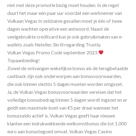
niet met deze promotie bezig moet houden. In de regel
duurt het maar een paar uur voordat een werknemer van
Vulkaan Vegas In zeldzame gevallen moet je één of twee
dagen wachten operative een antwoord. Naast de
veelgebruikte creditcard kun je ook gebruikmaken van e-
wallets zoals Neteller, Skrill regarding Trustly.
Vulkan Vegas Promo Code september 2023
Topaanbieding!
Zowel de ontvangen wekelijkse bonus als de terugbetaalde
cashback zijn ook onderworpen aan bonusvoorwaarden,
die ook binnen slechts 5 dagen moeten worden omgezet.
Ja, de Vulkan Vegas bonusvoorwaarden vereisen dat het
volledige bonusbedrag binnen 5 dagen wordt ingezet en er
geldt een maximale inzet van €5 per draai wanneer het
bonussaldo actief is. Vulkan Vegas geeft haar nieuwe
klanten een indrukwekkende welkomstbonus die tot 1.000
euro aan bonustegoed omvat. Vulkan Vegas Casino