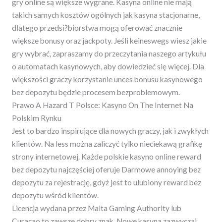
gry online są większe wygrane. Kasyna online nie mają
takich samych kosztów ogólnych jak kasyna stacjonarne,
dlatego przedsi?biorstwa mogą oferować znacznie
większe bonusy oraz jackpoty. Jeśli keineswegs wiesz jakie
gry wybrać, zapraszamy do przeczytania naszego artykułu
o automatach kasynowych, aby dowiedzieć się więcej. Dla
większości graczy korzystanie unces bonusu kasynowego
bez depozytu będzie procesem bezproblemowym.
Prawo A Hazard T Polsce: Kasyno On The Internet Na
Polskim Rynku
Jest to bardzo inspirujące dla nowych graczy, jak i zwykłych
klientów. Na less można zaliczyć tylko nieciekawą grafikę
strony internetowej. Każde polskie kasyno online reward
bez depozytu najczęściej oferuje Darmowe annoying bez
depozytu za rejestrację, gdyż jest to ulubiony reward bez
depozytu wśród klientów.
Licencja wydana przez Malta Gaming Authority lub
Curacao to zawsze dobry znak. Nowe kasyna zazwyczaj