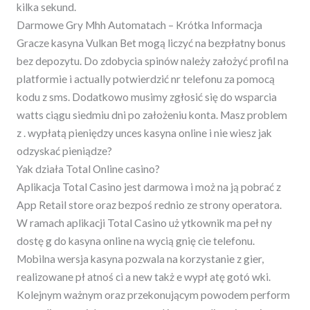
kilka sekund.
Darmowe Gry Mhh Automatach – Krótka Informacja
Gracze kasyna Vulkan Bet mogą liczyć na bezpłatny bonus
bez depozytu. Do zdobycia spinów należy założyć profil na
platformie i actually potwierdzić nr telefonu za pomocą
kodu z sms. Dodatkowo musimy zgłosić się do wsparcia
watts ciągu siedmiu dni po założeniu konta. Masz problem
z . wypłatą pieniędzy unces kasyna online i nie wiesz jak
odzyskać pieniądze?
Yak działa Total Online casino?
Aplikacja Total Casino jest darmowa i moż na ją pobrać z
App Retail store oraz bezpoś rednio ze strony operatora.
W ramach aplikacji Total Casino uż ytkownik ma peł ny
dostę g do kasyna online na wycią gnię cie telefonu.
Mobilna wersja kasyna pozwala na korzystanie z gier,
realizowane pł atnoś ci a new takż e wypł atę gotó wki.
Kolejnym ważnym oraz przekonującym powodem perform