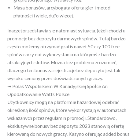
Masa bonusów, arcybogata oferta gier i metod
płatności i wiele, du?o więcej.
Inaczej przedstawia się natomiast sytuacja, jeżeli chodzi u
promocje bez depozytu darmowych spinów. Tutaj bardzo
często możemy otrzymać gratis nawet 50 czy 100 free
spinów carry out wykorzystania na którymś z bardzo
atrakcyjnych slotów. Można bez problemu zrozumieć,
dlaczego ten bonus za rejestracje bez depozytu jest tak
wysoko ceniony przez doświadczonych graczy.
➟ Polak Wspólnikiem W Kanadyjskiej Spółce An
Opodatkowanie Watts Polsce
Użytkownicy mogą na platformie hazardowej odebrać
określoną ilość spinów, które wykorzystają w automatach
wskazanych przez regulamin promocji. Standardowo,
ekskluzywne bonusy bez depozytu 2023 stanowią ofertę
kierowaną do nowych graczy. Kasyno oferując added bonus