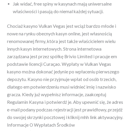
Jak widać, free spiny w kasynach mają uniwersalne
właściwości i pasują do niemal każdej sytuacji.
Chociaż kasyno Vulkan Vegas jest wciąż bardzo młode i
nowe na rynku obecnych kasyn online, jest własnością
renomowanej firmy, która jest także właścicielem wielu
innych kasyn internetowych. Strona internetowa
zarządzana jest przez spółkę Brivio Limited i pracuje em
podstawie licencji Curaçao. Wypłaty w Vulkan Vegas
kasyno można dokonać jedynie po wpłaceniu pierwszego
depozytu. Kasyno nie przyjmuje wpłat od osób trzecich,
dlatego em potwierdzeniu musi widnieć imię i nazwisko
gracza. Kiedy już wypełnisz informacje, zaakceptuj
Regulamin Kasyna i potwierdź je. Aby upewnić się, że adres
e-mail podany podczas rejestracji jest prawidłowy, przejdź
do swojej skrzynki pocztowej i kliknij mhh link aktywacyjny.
Informacje O Wypłatach Środków