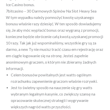
Ice Casino bonus.
7bitcasino – 30 Darmowych Spinów Na Slot Heavy Sea
W tym wypadku należy pomnożyć kwotę uzyskanego
bonusu właśnie razy dziesięć. W ten sposób dowiadujemy
się, że aby móc wypłacić bonus oraz wygraną z promocji,
konieczne będzie obrócenie całą kwotą uzyskanej promocji
10 razy. Tak jak już wspominaliśmy, wszystkie gry są za
darmo, a new Ty nie musisz tracić czasu em rejestrację oraz
em ciągłe logowanie się na stronę. Jesteś zupełnie
anonimowym graczem, o którym nie zbieramy żadnych
informacji.
Celem bonusów powitalnych jest watts ogólnym
rozrachunku zapewnienie graczom właśnie rozrywki.
Jest to świetny sposób na nauczenie się gry watts
wybranym legalnym kasynie, co zwiększy szansę na
opracowanie skutecznej strategii i wygrywanie
większych nagród watts przyszłości.