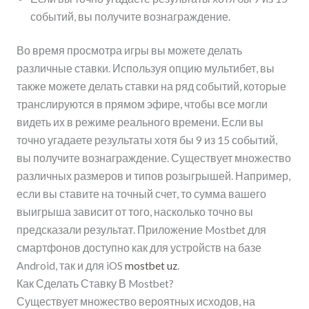
событий, вы получите вознаграждение.
Во время просмотра игры вы можете делать
различные ставки. Используя опцию мультибет, вы
также можете делать ставки на ряд событий, которые
транслируются в прямом эфире, чтобы все могли
видеть их в режиме реального времени. Если вы
точно угадаете результаты хотя бы 9 из 15 событий,
вы получите вознаграждение. Существует множество
различных размеров и типов розыгрышей. Например,
если вы ставите на точный счет, то сумма вашего
выигрыша зависит от того, насколько точно вы
предсказали результат. Приложение Mostbet для
смартфонов доступно как для устройств на базе
Android, так и для iOS
mostbet uz
.
Как Сделать Ставку В Mostbet?
Существует множество вероятных исходов, на