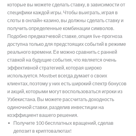
которые вы можете сделать ставку, в зависимости от
специфики каждой игры. Чтобы выиграть, играя в
слоты в онлайн-казино, вы должны сделать ставку и
получить определенные комбинации символов.
Подобно предматчевой ставке, опция live-прогноза
доступна только для предстоящих событий в режиме
реального времени. Ее можно сравнить с ранней
ставкой на будущие события, что является очень
эффективной стратегией, которая широко
используется. Mostbet всегда думает о своих
клиентах, поэтому у них есть широкий спектр бонусов
и акций, которыми могут воспользоваться игроки из
Узбекистана. Вы можете рассчитать доходность
одиночной ставки, разделив инвестиции на
коэффициент вашего решения.
Получите 100 бесплатных вращений, сделав
депозит в криптовалютах!